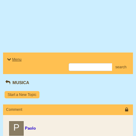
Menu
search
MUSICA
Start a New Topic
Comment
P
Paolo