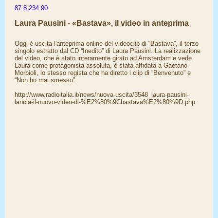
87.8.234.90
Laura Pausini - «Bastava», il video in anteprima
Oggi è uscita l'anteprima online del videoclip di “Bastava”, il terzo
singolo estratto dal CD “Inedito” di Laura Pausini. La realizzazione
del video, che è stato interamente girato ad Amsterdam e vede
Laura come protagonista assoluta, è stata affidata a Gaetano
Morbioli, lo stesso regista che ha diretto i clip di “Benvenuto” e
“Non ho mai smesso”.
http://www.radioitalia.it/news/nuova-uscita/3548_laura-pausini-
lancia-il-nuovo-video-di-%E2%80%9Cbastava%E2%80%9D.php