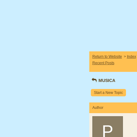
Return to Website
>
Index
Recent Posts
MUSICA
Start a New Topic
Author
P