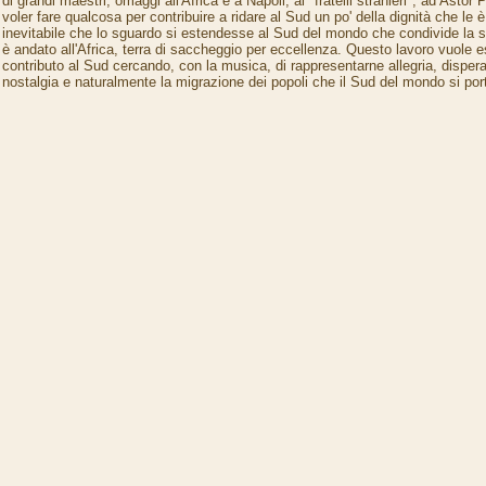
di grandi maestri, omaggi all'Africa e a Napoli, ai "fratelli stranieri", ad Astor 
voler fare qualcosa per contribuire a ridare al Sud un po' della dignità che le è
inevitabile che lo sguardo si estendesse al Sud del mondo che condivide la st
è andato all'Africa, terra di saccheggio per eccellenza. Questo lavoro vuole 
contributo al Sud cercando, con la musica, di rappresentarne allegria, disper
nostalgia e naturalmente la migrazione dei popoli che il Sud del mondo si port