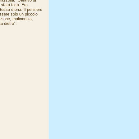
Piazzolla. "Sentivo di
 stata tolta. Era
essa storia. Il pensiero
essere solo un piccolo
azione, malinconia,
a dietro".