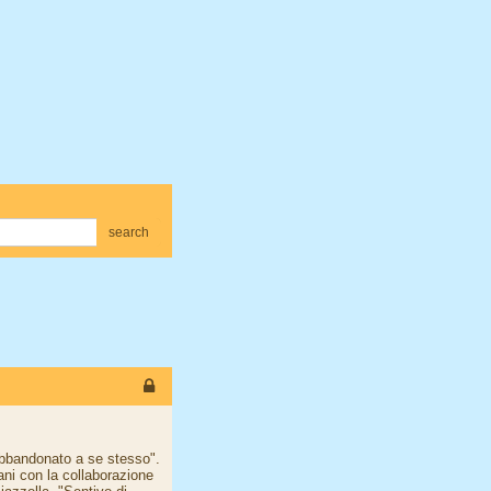
search
 abbandonato a se stesso".
ani con la collaborazione