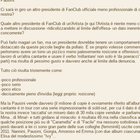
Pausini.
Ci sarà in giro un altro presidente di FanClub ufficiale meno professionale di 
nostra?
Quale altro presidente di FanClub di un'Artista (e qui l'Artista è niente meno 
a mettere in discussione -ridicolizzandolo al limite dell'offesa- un dato inerent
concorrente?
Può farlo magari un fan, ma un presidente dovrebbe tenere un comportamento
distaccato da queste piccole beghe da pollaio. E se proprio volesse comment
perlomeno avere un tono un pizzico meno palesemente rosicone e offensivo: da
lavoro di un'altra cantante e usare il verbo 'millantare' non solo è 'da poeracci
parti) ma risulta di pessimo gusto e davvero anche al limite della denuncia.
Tutto ciò risulta tristemente come:
-poco professionale
-poco serio
-poco etico
-decisamente pieno d'invidia (leggi proprio: rosicone)
Ma la Pausini vende davvero (il milione di copie è ovviamente riferito all'alb
cantante è in tour con una serie impressionante di sold-out, per cui il dato è 
la nostra invece 'raccatta' un misero dato di 30 mila copie vendute -e parliamo 
Mina...di Mina!- e tutti gridano al miracolo: è risultata 49.ma nella classifica 
qualche posizione più su di "Caramella" e di "Facile" ma nessuno sottolinea il
posti davanti a lei ci sono gran parte delle sue colleghe (femminili) uscite co
2011: Nannini, Pausini, Giorgia, Amoroso ed Emma (con due album ciascuna),
Elisa del modestissimo "Ivy"...