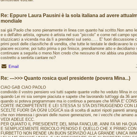
Re: Eppure Laura Pausini è la sola italiana ad avere attual
mondiale
sai già Paolo che sono pienamente in linea con quanto hai scritto.Non amo le 
e o dell'altro artista, ognuno è artista nel suo "piccolo" e come nel campo spo
stuzzicarci a vicenda ma da lì a prendersi sul serio...... E' fuori discussione
primi posti delle classifiche di vendita, che tutte le testate le dedicavano le 
piacere eccome; poi tutto prima o poi finisce, prendiamone atto e decidiam
continuare a seguirla o meno.Non credo che nessuno di noi abbia una pistola 
costretto a sentirla cantare no?
Email
Re: --->>> Quanto rosica quel presidente (povera Mina...)
CIAO GAB CIAO PAOLO
condivido il vostro pensiero voi tutti sapete quante volte ho veduto Mina in co
quando Lei mi sia sempre piaciuta e sapete che lavorando tutt'oggi da 36 ann
quando si poteva programmare ma io continuo a pensare che MINA E' C
CORTE INCOMPETENTE E LEI STESSA SI STA DISTRUGGENDO CON L
SCELTE FUORI DA OGNI LOGICA sia di scelta di autori nipoti parenti arrangi
che non interessa i giovani delle nuove generazioni, ne i vecchi che amano 
VEDI ADELE ECC.
PER QUANTO IL PRESIDENTE DEL MINA FANCLUB, ANNI FA MI HA QU
E SEMPLICEMENTE RIDICOLO PENOSO E QUELLO CHE X PRIMO CON
FURBETTO NON RENDE UN BUON SERVIZIO ALLA GRANDE UNICA IMM