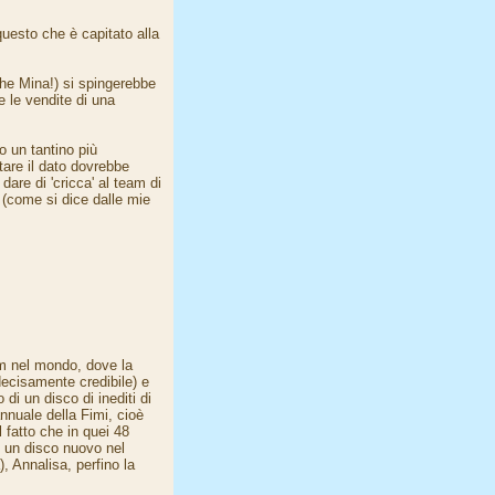
questo che è capitato alla
che Mina!) si spingerebbe
e le vendite di una
 un tantino più
are il dato dovrebbe
re di 'cricca' al team di
' (come si dice dalle mie
um nel mondo, dove la
decisamente credibile) e
di un disco di inediti di
annuale della Fimi, cioè
 fatto che in quei 48
n un disco nuovo nel
 Annalisa, perfino la