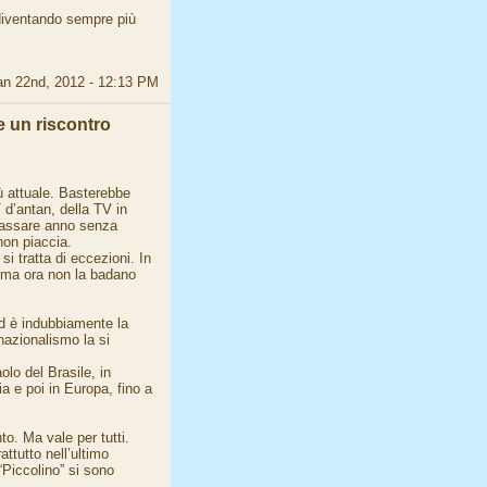
diventando sempre più
an 22nd, 2012 - 12:13 PM
e un riscontro
ù attuale. Basterebbe
 d’antan, della TV in
 passare anno senza
non piaccia.
i tratta di eccezioni. In
, ma ora non la badano
d è indubbiamente la
nazionalismo la si
olo del Brasile, in
ia e poi in Europa, fino a
to. Ma vale per tutti.
ttutto nell’ultimo
“Piccolino” si sono