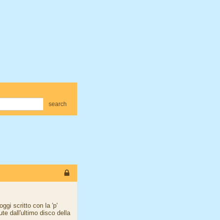
search
gi scritto con la 'p'
e dall'ultimo disco della