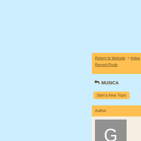
Return to Website
>
Index
Recent Posts
MUSICA
Start a New Topic
Author
G