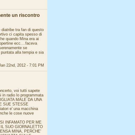
mente un riscontro
diatribe tra fan di questo
rtivo ci capita spesso di
 che quando Mina era ai
copertine ecc....faceva
o serenamente se
puntata alla tempia e sia
Jan 22nd, 2012 - 7:01 PM
ncerto, voi tutti sapete
i in radio lo programmata
ONSIGLIATA MALE DA UNA
E SUE STESSE
atori e' una macchina
anche le cose nuove
ASI INFAMATO PER ME
 IL SUO GIORNALETTO
ENSA MINA, PERCHE'