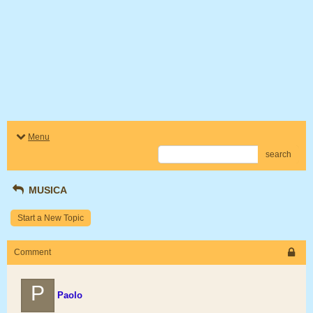
Menu
search
MUSICA
Start a New Topic
Comment
P
Paolo