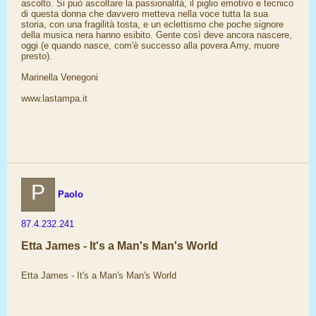
ascolto. Si può ascoltare la passionalità, il piglio emotivo e tecnico
di questa donna che davvero metteva nella voce tutta la sua
storia, con una fragilità tosta, e un eclettismo che poche signore
della musica nera hanno esibito. Gente così deve ancora nascere,
oggi (e quando nasce, com'è successo alla povera Amy, muore
presto).
Marinella Venegoni
www.lastampa.it
P
Paolo
87.4.232.241
Etta James - It's a Man's Man's World
Etta James - It's a Man's Man's World