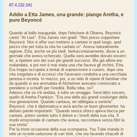
87.4.232.241
Addio a Etta James, una grande: piange Aretha, e
pure Beyoncé
Quando al ballo inaugurale, dopo l'elezione di Obama, Beyoncé
cantò "At Last", Etta James non gradì: "Non posso sopportare
Beyoncé. Non è affar suo mettersi a cantare in quel luogo, quel
pezzo che per tutta la vita ho cantato io". Aveva naturalmente
ragione, Etta, anche se più tardi, berlusconianamente, disse a un
giornale che aveva scherzato. Quella sera avrebbe dovuto esserci
lei, a ripetere uno dei suoi più grandi successi. Ma già allora era
malandata, e poi non è mai stata una che faceva gli inchini, Etta.
Era troppo occupata a tentar di sopravvivere e curarsi, dopo una
vita sregolata e di eccessi che l'avevano condotta a una vecchiaia
penosa e incerta. In mezzo, poi, a un nido di vipere di familiari che
da quando si era ammalata di Alzheimer avevano cominciato a
prendersi a schiaffi per l'eredità. Bella roba, no?
Adesso che se n'è andata, è tutto un omaggio. Senz'altro sincero,
quello di Aretha Franklyn: "Era una delle più grandi soulsinger della
mia generazione. Quando cantava, eri obbligata a sentirla".
Beyoncé, che è diplomatica e avrà anche un buon ghostwriter, ha
dettato parole importanti: "Quando senza sforzo apriva bocca per
cantare, potevi sentire tutto il dolore e i trionfi della sua vita. Il
modo emozionale di cantare che aveva, raccontava senza filtri la
sua storia".
Per la triste occasione della sua scomparsa, You Tube manda in
rete un ricordo-selezione di vari titoli, che sta facendo sfracelli di