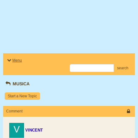
Menu
search
MUSICA
Start a New Topic
Comment
V
VINCENT