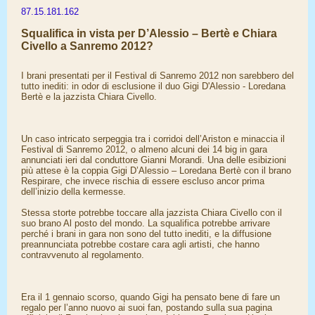
87.15.181.162
Squalifica in vista per D’Alessio – Bertè e Chiara
Civello a Sanremo 2012?
I brani presentati per il Festival di Sanremo 2012 non sarebbero del
tutto inediti: in odor di esclusione il duo Gigi D'Alessio - Loredana
Bertè e la jazzista Chiara Civello.
Un caso intricato serpeggia tra i corridoi dell’Ariston e minaccia il
Festival di Sanremo 2012, o almeno alcuni dei 14 big in gara
annunciati ieri dal conduttore Gianni Morandi. Una delle esibizioni
più attese è la coppia Gigi D’Alessio – Loredana Bertè con il brano
Respirare, che invece rischia di essere escluso ancor prima
dell’inizio della kermesse.
Stessa storte potrebbe toccare alla jazzista Chiara Civello con il
suo brano Al posto del mondo. La squalifica potrebbe arrivare
perché i brani in gara non sono del tutto inediti, e la diffusione
preannunciata potrebbe costare cara agli artisti, che hanno
contravvenuto al regolamento.
Era il 1 gennaio scorso, quando Gigi ha pensato bene di fare un
regalo per l’anno nuovo ai suoi fan, postando sulla sua pagina