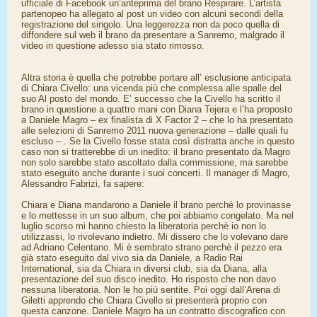
ufficiale di Facebook un’anteprima del brano Respirare. L’artista
partenopeo ha allegato al post un video con alcuni secondi della
registrazione del singolo. Una leggerezza non da poco quella di
diffondere sul web il brano da presentare a Sanremo, malgrado il
video in questione adesso sia stato rimosso.
Altra storia è quella che potrebbe portare all’ esclusione anticipata
di Chiara Civello: una vicenda più che complessa alle spalle del
suo Al posto del mondo. E’ successo che la Civello ha scritto il
brano in questione a quattro mani con Diana Tejera e l’ha proposto
a Daniele Magro – ex finalista di X Factor 2 – che lo ha presentato
alle selezioni di Sanremo 2011 nuova generazione – dalle quali fu
escluso – . Se la Civello fosse stata così distratta anche in questo
caso non si tratterebbe di un inedito: il brano presentato da Magro
non solo sarebbe stato ascoltato dalla commissione, ma sarebbe
stato eseguito anche durante i suoi concerti. Il manager di Magro,
Alessandro Fabrizi, fa sapere:
Chiara e Diana mandarono a Daniele il brano perchè lo provinasse
e lo mettesse in un suo album, che poi abbiamo congelato. Ma nel
luglio scorso mi hanno chiesto la liberatoria perchè io non lo
utilizzassi, lo rivolevano indietro. Mi dissero che lo volevano dare
ad Adriano Celentano. Mi è sembrato strano perchè il pezzo era
già stato eseguito dal vivo sia da Daniele, a Radio Rai
International, sia da Chiara in diversi club, sia da Diana, alla
presentazione del suo disco inedito. Ho risposto che non davo
nessuna liberatoria. Non le ho più sentite. Poi oggi dall’Arena di
Giletti apprendo che Chiara Civello si presenterà proprio con
questa canzone. Daniele Magro ha un contratto discografico con