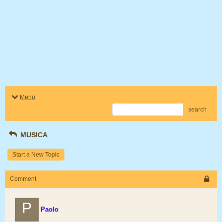
Menu
search
MUSICA
Start a New Topic
Comment
P
Paolo