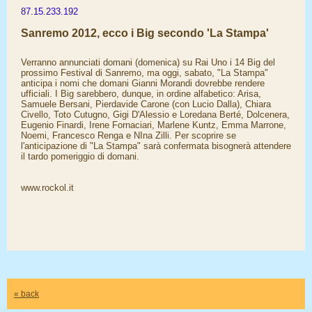
87.15.233.192
Sanremo 2012, ecco i Big secondo 'La Stampa'
Verranno annunciati domani (domenica) su Rai Uno i 14 Big del
prossimo Festival di Sanremo, ma oggi, sabato, "La Stampa"
anticipa i nomi che domani Gianni Morandi dovrebbe rendere
ufficiali. I Big sarebbero, dunque, in ordine alfabetico: Arisa,
Samuele Bersani, Pierdavide Carone (con Lucio Dalla), Chiara
Civello, Toto Cutugno, Gigi D'Alessio e Loredana Berté, Dolcenera,
Eugenio Finardi, Irene Fornaciari, Marlene Kuntz, Emma Marrone,
Noemi, Francesco Renga e NIna Zilli. Per scoprire se
l'anticipazione di "La Stampa" sarà confermata bisognerà attendere
il tardo pomeriggio di domani.
www.rockol.it
« back