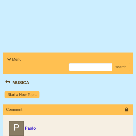
Menu
search
MUSICA
Start a New Topic
Comment
P
Paolo