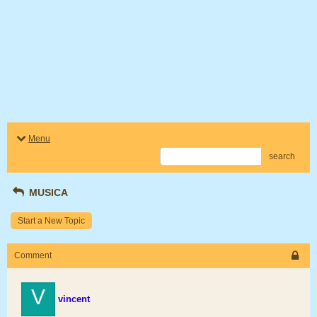
Menu
search
MUSICA
Start a New Topic
Comment
V
vincent