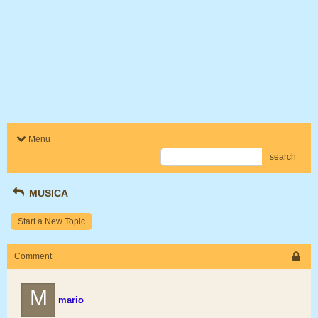
Menu
search
MUSICA
Start a New Topic
Comment
M
mario