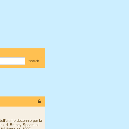
search
ll'ultimo decennio per la
ic» di Britney Spears si