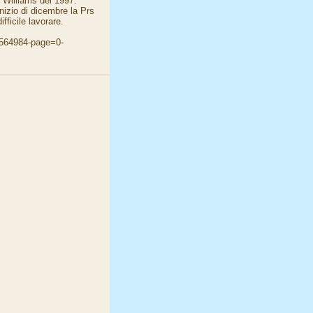
 Williams del 1997.
inizio di dicembre la Prs
fficile lavorare.
d=564984-page=0-