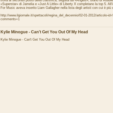
trova al secondo posto della classifica, seguita da «Angels», brano di Robbie
«Superstar» di Jamelia e «Just A Little» di Liberty X completano la top 5. All'
For Music aveva inserito Liam Gallagher nella lista degli artisti con cui è più di
http://www.ilgiornale.it/spettacoli/regina_del_decennio/02-01-2012/articolo-i
comments=1
Kylie Minogue - Can't Get You Out Of My Head
Kylie Minogue - Can't Get You Out Of My Head