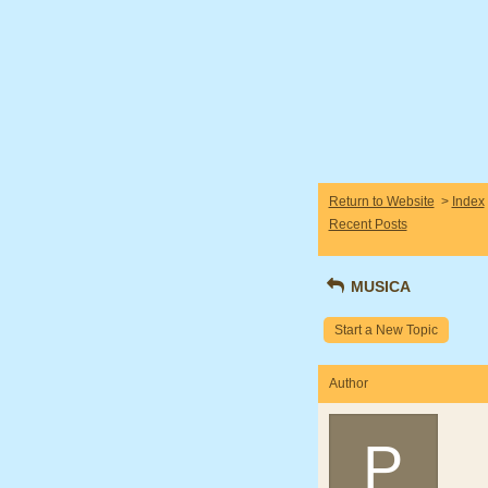
Return to Website
>
Index
Recent Posts
MUSICA
Start a New Topic
Author
P