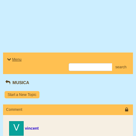
Menu
search
MUSICA
Start a New Topic
Comment
V
vincent