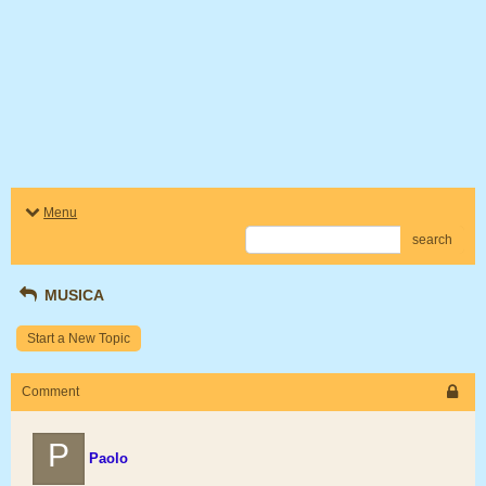
Menu
search
MUSICA
Start a New Topic
Comment
P
Paolo