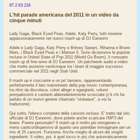
87.2.63.216
L'hit parade americana del 2011 in un video da
cinque minuti
Lady Gaga, Black Eyed Peas, Adele, Katy Perry, tutti insieme
appassionatamente nel nuovo mash up di DJ Earworm
Adele e Lady Gaga, Katy Perry e Britney Spears, Rihanna e Bruno
Mars, i Black Eyed Peas e i Maroon 5. Sono diciannove le popstar
incluse in United State of Pop 2011 (World Go Boom), il consueto
mash up di fine anno di DJ Earworm. Un patchwork audio e video
che mette assieme venticinque tra i brani di maggior successo
commerciale nel 2011 negli Stati Uniti.
Il mash up è croccante e un po' tamarro, rappresentando
perfettamente il lato mainstream della pop music contemporanea,
tra ritmi da discoteca, colori allegri e sgargianti, volumi
pompatissimi e cantanti abbondantemente scosciate (c'è chi ha
parlato di un nuovo genere chiamato "slutwave", a voi la
traduzione).
Qui sotto, l'elenco completo delle canzoni incluse. E' tratto dal sito
ufficiale di DJ Earworm, dove potete anche scaricare l'MP3 del
brano. Parere personale? Il mash up è molto più omogeneo e
meno caotico/dispersivo di quanto uno potrebbe immaginare per un
mix di 25 canzoni. Funziona. Anche meglio di alcuni dei singoli
ingredienti. Il video, poi, è quel tocco in più che automaticamente