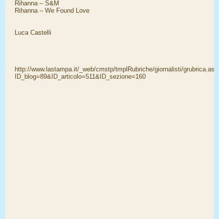
Rihanna – S&M
Rihanna – We Found Love
Luca Castelli
http://www.lastampa.it/_web/cmstp/tmplRubriche/giornalisti/grubrica.asp
ID_blog=89&ID_articolo=511&ID_sezione=160