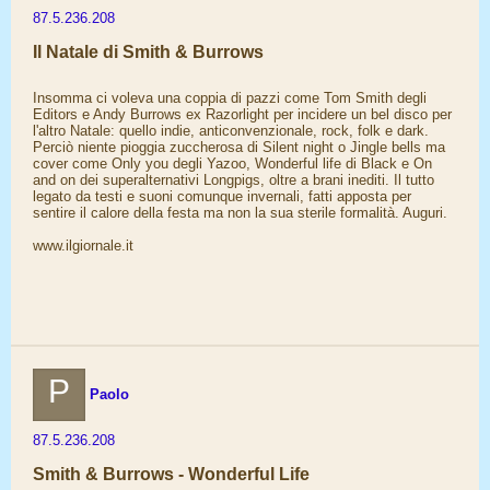
87.5.236.208
Il Natale di Smith & Burrows
Insomma ci voleva una coppia di pazzi come Tom Smith degli
Editors e Andy Burrows ex Razorlight per incidere un bel disco per
l'altro Natale: quello indie, anticonvenzionale, rock, folk e dark.
Perciò niente pioggia zuccherosa di Silent night o Jingle bells ma
cover come Only you degli Yazoo, Wonderful life di Black e On
and on dei superalternativi Longpigs, oltre a brani inediti. Il tutto
legato da testi e suoni comunque invernali, fatti apposta per
sentire il calore della festa ma non la sua sterile formalità. Auguri.
www.ilgiornale.it
P
Paolo
87.5.236.208
Smith & Burrows - Wonderful Life