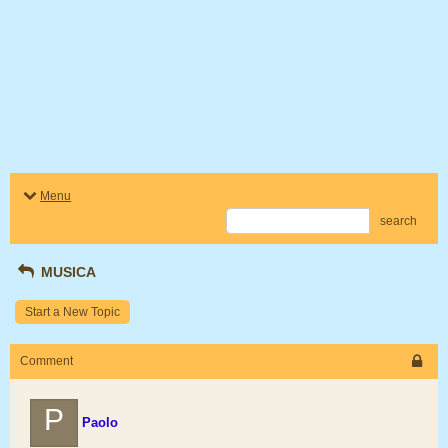
Menu
search
MUSICA
Start a New Topic
Comment
P
Paolo