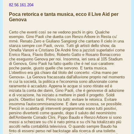
82.56.161.204
Poca retorica e tanta musica, ecco il Live Aid per
Genova
Certo che eventi così se ne vedono pochi in giro. Qualche
esempio. Gino Paoli che duetta con Renzo Arbore in Resta cu'
mmè. Renato Zero e Giuliano Sangiorgi che cantano Il cielo in una
stanza sempre con Paoli, ovvio. Tutti gli artisti dello show, da
Ornella Vanoni e Cristiano De Andrè fino a jazzisti superlativi come
Enrico Rava, Flavio Boltro, Roberto Gatto e Rosario Bonaccorso
che eseguono Genova per noi. Insomma, ieri sera al 105 Stadium
di Genova, Gino Paoli ha fatto quello che è nel suo carattere:
poche parole, giusto quelle che servono. E tanta musica.
L'obiettivo era già chiaro dal titolo del concerto: «Una mano per
Genova». La Genova fracassata dall'alluvione proprio nel momento
in cui la società, la politica e l'economia sono alluvionate come
raramente è accaduto. Appena le acque si sono ritirate ed è
iniziata la conta dei danni, Gino Paoli, che è genovese di adozione
e di vocazione, ha iniziato a mettere in piedi il progetto. Soldi
pochi. Obiettivi tanti. Primo tra tutti: evitare le retorica. Evitare
insomma l'autocommiserazione. E dare una scossa, se possibile.
Perciò in scaletta gli interventi programmati erano tutti positivi,
persino divertenti come quando, dopo il saluto del neoministro
dell'Ambiente Corrado Clini, Pippo Baudo e Renzo Arbore si sono
messi a scherzare su chi è nato prima e su chi ha totalizzato più
ascolti nella contabilità televisiva. O quando sempre Baudo ha
finto di essersi perso nel backstage alla ricerca di una toilette.