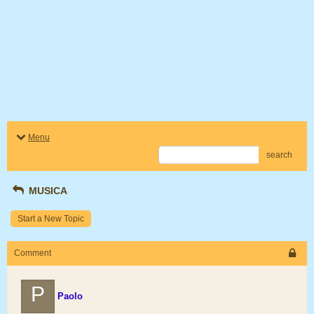
Menu
search
MUSICA
Start a New Topic
Comment
P
Paolo