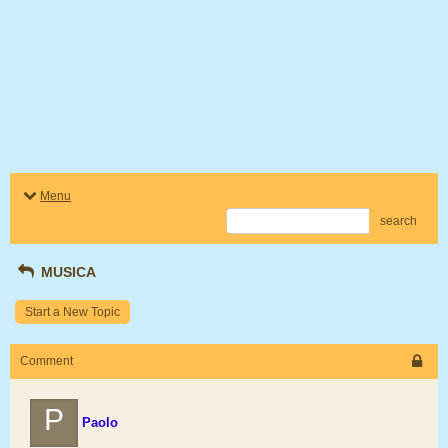
Menu
search
MUSICA
Start a New Topic
Comment
P
Paolo