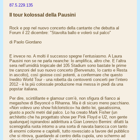
87.5.229.135
Il tour kolossal della Pausini
Rock e pop nel nuovo concerto della cantante che debutta al
Forum il 22 dicembre: "Stavolta ballo e volerò sul palco"
di Paolo Giordano
E invece no. A molti il successo spegne l’entusiasmo. A Laura
Pausini non se ne parla neanche: lo amplifica, altro che. E l’altra
sera nell’umidità tropicale del 105 Stadium sono bastate le prime
tre canzoni del suo nuovo concerto (Benvenuto, Io canto e Resta
in ascolto), così gioiose così potenti, a confermare che questo
Inedito World Tour - una robetta da centoventi concerti per l’intero
2012 - è la più colossale produzione mai messa in piedi da una
popstar italiana.
Per dire, scintillante e glamour com’è, non sfigura di fianco ai
megashow di Beyoncé o Rihanna. Ma è di sicuro meno pacchiano.
«Non volevo uno show folcloristico» ha detto lei, gasatissima,
giusto a pochi metri dal palco. Lo ha creato Mark Fisher (un
architetto che ha progettato show per Pink Floyd e U2, non gente
qualunque) ispirandosi addirittura a Gian Lorenzo Bernini: difatti la
scenografia ruota intorno a una sorta di navata barocca con tanto
di enormi colonne e capitelli, tutto rovesciato a favore del pubblico
che si ritrova, guardando al centro della cupola, uno schermo ad