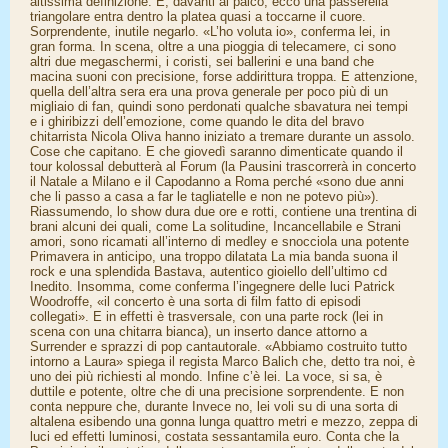
altissima definizione. E, davanti al palco, ecco una passerella
triangolare entra dentro la platea quasi a toccarne il cuore.
Sorprendente, inutile negarlo. «L’ho voluta io», conferma lei, in
gran forma. In scena, oltre a una pioggia di telecamere, ci sono
altri due megaschermi, i coristi, sei ballerini e una band che
macina suoni con precisione, forse addirittura troppa. E attenzione,
quella dell’altra sera era una prova generale per poco più di un
migliaio di fan, quindi sono perdonati qualche sbavatura nei tempi
e i ghiribizzi dell’emozione, come quando le dita del bravo
chitarrista Nicola Oliva hanno iniziato a tremare durante un assolo.
Cose che capitano. E che giovedì saranno dimenticate quando il
tour kolossal debutterà al Forum (la Pausini trascorrerà in concerto
il Natale a Milano e il Capodanno a Roma perché «sono due anni
che li passo a casa a far le tagliatelle e non ne potevo più»).
Riassumendo, lo show dura due ore e rotti, contiene una trentina di
brani alcuni dei quali, come La solitudine, Incancellabile e Strani
amori, sono ricamati all’interno di medley e snocciola una potente
Primavera in anticipo, una troppo dilatata La mia banda suona il
rock e una splendida Bastava, autentico gioiello dell’ultimo cd
Inedito. Insomma, come conferma l’ingegnere delle luci Patrick
Woodroffe, «il concerto è una sorta di film fatto di episodi
collegati». E in effetti è trasversale, con una parte rock (lei in
scena con una chitarra bianca), un inserto dance attorno a
Surrender e sprazzi di pop cantautorale. «Abbiamo costruito tutto
intorno a Laura» spiega il regista Marco Balich che, detto tra noi, è
uno dei più richiesti al mondo. Infine c’è lei. La voce, si sa, è
duttile e potente, oltre che di una precisione sorprendente. E non
conta neppure che, durante Invece no, lei voli su di una sorta di
altalena esibendo una gonna lunga quattro metri e mezzo, zeppa di
luci ed effetti luminosi, costata sessantamila euro. Conta che la