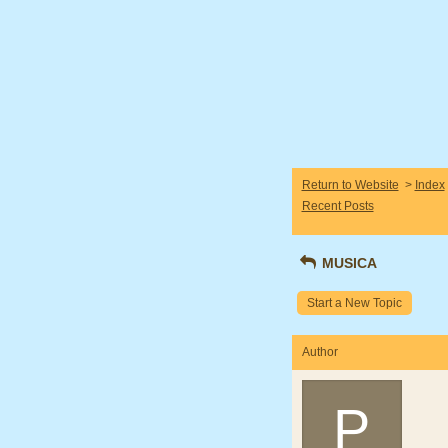
Return to Website
>
Index
Recent Posts
MUSICA
Start a New Topic
Author
P