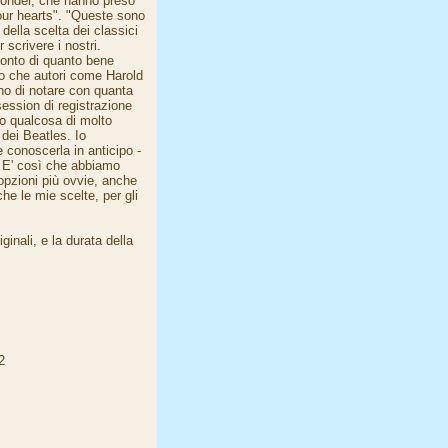
Wonder, che hanno preso
 our hearts". "Queste sono
della scelta dei classici
 scrivere i nostri.
conto di quanto bene
do che autori come Harold
no di notare con quanta
session di registrazione
to qualcosa di molto
dei Beatles. Io
 conoscerla in anticipo -
. E' così che abbiamo
 opzioni più ovvie, anche
he le mie scelte, per gli
ginali, e la durata della
2