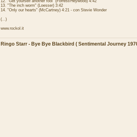
12. "Get yourself another fool" (Forrest/Heywood) 4:42
13. "The inch worm" (Loesser) 3:42
14. "Only our hearts" (McCartney) 4:21 - con Stevie Wonder
(...)
www.rockol.it
Ringo Starr - Bye Bye Blackbird ( Sentimental Journey 197