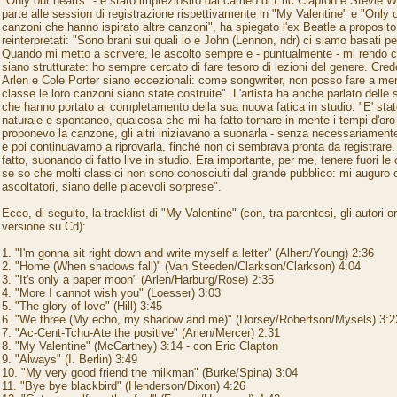
"Only our hearts" - è stato impreziosito dai cameo di Eric Clapton e Stevie 
parte alle session di registrazione rispettivamente in "My Valentine" e "Only
canzoni che hanno ispirato altre canzoni", ha spiegato l'ex Beatle a proposito 
reinterpretati: "Sono brani sui quali io e John (Lennon, ndr) ci siamo basati per
Quando mi metto a scrivere, le ascolto sempre e - puntualmente - mi rendo 
siano strutturate: ho sempre cercato di fare tesoro di lezioni del genere. Cre
Arlen e Cole Porter siano eccezionali: come songwriter, non posso fare a me
classe le loro canzoni siano state costruite". L'artista ha anche parlato delle 
che hanno portato al completamento della sua nuova fatica in studio: "E' sta
naturale e spontaneo, qualcosa che mi ha fatto tornare in mente i tempi d'oro 
proponevo la canzone, gli altri iniziavano a suonarla - senza necessariamente
e poi continuavamo a riprovarla, finché non ci sembrava pronta da registrare
fatto, suonando di fatto live in studio. Era importante, per me, tenere fuori le
se so che molti classici non sono conosciuti dal grande pubblico: mi auguro c
ascoltatori, siano delle piacevoli sorprese".
Ecco, di seguito, la tracklist di "My Valentine" (con, tra parentesi, gli autori ori
versione su Cd):
1. "I'm gonna sit right down and write myself a letter" (Alhert/Young) 2:36
2. "Home (When shadows fall)" (Van Steeden/Clarkson/Clarkson) 4:04
3. "It's only a paper moon" (Arlen/Harburg/Rose) 2:35
4. "More I cannot wish you" (Loesser) 3:03
5. "The glory of love" (Hill) 3:45
6. "We three (My echo, my shadow and me)" (Dorsey/Robertson/Mysels) 3:2
7. "Ac-Cent-Tchu-Ate the positive" (Arlen/Mercer) 2:31
8. "My Valentine" (McCartney) 3:14 - con Eric Clapton
9. "Always" (I. Berlin) 3:49
10. "My very good friend the milkman" (Burke/Spina) 3:04
11. "Bye bye blackbird" (Henderson/Dixon) 4:26