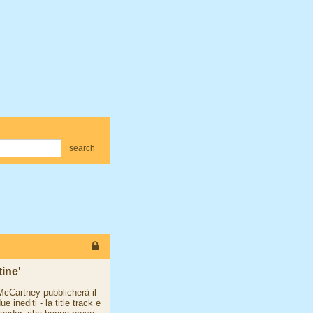
search
tine'
McCartney pubblicherà il
 inediti - la title track e