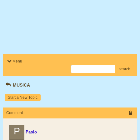
Menu
search
MUSICA
Start a New Topic
Comment
P
Paolo