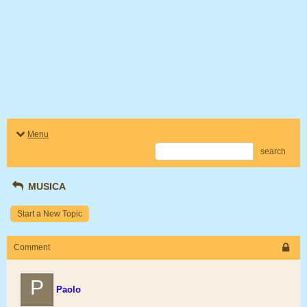
Menu
search
MUSICA
Start a New Topic
Comment
P
Paolo