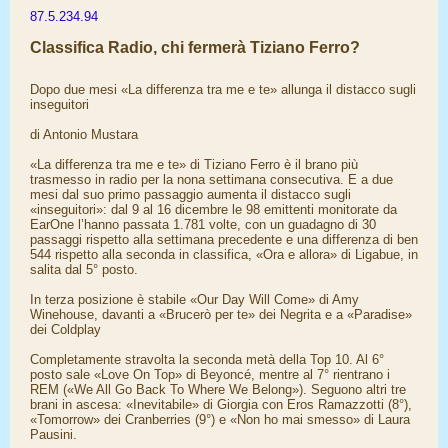
87.5.234.94
Classifica Radio, chi fermerà Tiziano Ferro?
Dopo due mesi «La differenza tra me e te» allunga il distacco sugli
inseguitori
di Antonio Mustara
«La differenza tra me e te» di Tiziano Ferro è il brano più
trasmesso in radio per la nona settimana consecutiva. E a due
mesi dal suo primo passaggio aumenta il distacco sugli
«inseguitori»: dal 9 al 16 dicembre le 98 emittenti monitorate da
EarOne l’hanno passata 1.781 volte, con un guadagno di 30
passaggi rispetto alla settimana precedente e una differenza di ben
544 rispetto alla seconda in classifica, «Ora e allora» di Ligabue, in
salita dal 5° posto.
In terza posizione è stabile «Our Day Will Come» di Amy
Winehouse, davanti a «Brucerò per te» dei Negrita e a «Paradise»
dei Coldplay
Completamente stravolta la seconda metà della Top 10. Al 6°
posto sale «Love On Top» di Beyoncé, mentre al 7° rientrano i
REM («We All Go Back To Where We Belong»). Seguono altri tre
brani in ascesa: «Inevitabile» di Giorgia con Eros Ramazzotti (8°),
«Tomorrow» dei Cranberries (9°) e «Non ho mai smesso» di Laura
Pausini.