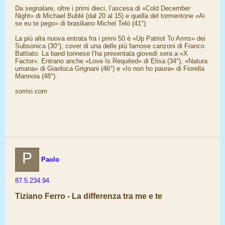
Da segnalare, oltre i primi dieci, l’ascesa di «Cold December
Night» di Michael Bublé (dal 20 al 15) e quella del tormentone «Ai
se eu te pego» di brasiliano Michel Telò (41°).
La più alta nuova entrata fra i primi 50 è «Up Patriot To Arms» dei
Subsonica (30°), cover di una delle più famose canzoni di Franco
Battiato. La band torinese l’ha presentata giovedì sera a «X
Factor». Entrano anche «Love Is Requited» di Elisa (34°), «Natura
umana» di Gianluca Grignani (46°) e «Io non ho paura» di Fiorella
Mannoia (48°).
sorrisi.com
P
Paolo
87.5.234.94
Tiziano Ferro - La differenza tra me e te