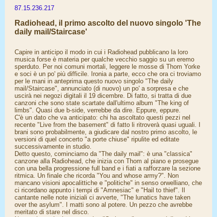
87.15.236.217
Radiohead, il primo ascolto del nuovo singolo 'The
daily mail/Staircase'
Capire in anticipo il modo in cui i Radiohead pubblicano la loro
musica forse è materia per qualche vecchio saggio su un eremo
sperduto. Per noi comuni mortali, leggere le mosse di Thom Yorke
e soci è un po' più difficile. Ironia a parte, ecco che ora ci troviamo
per le mani in anteprima questo nuovo singolo "The daily
mail/Staircase", annunciato (di nuovo) un po' a sorpresa e che
uscirà nei negozi digitali il 19 dicembre. Di fatto, si tratta di due
canzoni che sono state scartate dall'ultimo album "The king of
limbs". Quasi due b-side, verrebbe da dire. Eppure, eppure.
C'è un dato che va anticipato: chi ha ascoltato questi pezzi nel
recente "Live from the basement" di fatto li ritroverà quasi uguali. I
brani sono probabilmente, a giudicare dal nostro primo ascolto, le
versioni di quel concerto "a porte chiuse" ripulite ed editate
successivamente in studio.
Detto questo, cominciamo da "The daily mail": è una "classica"
canzone alla Radiohead, che inizia con Thom al piano e prosegue
con una bella progressione full band e i fiati a rafforzare la sezione
ritmica. Un finale che ricorda "You and whose army?". Non
mancano visioni apocalittiche e "politiche" in senso orwelliano, che
ci ricordano appunto i tempi di "Amnesiac" e "Hail to thief". Il
cantante nelle note iniziali ci avverte, "The lunatics have taken
over the asylum". I matti sono al potere. Un pezzo che avrebbe
meritato di stare nel disco.