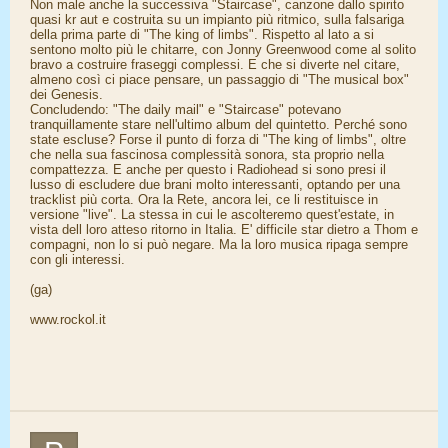
Non male anche la successiva "Staircase", canzone dallo spirito
quasi kr aut e costruita su un impianto più ritmico, sulla falsariga
della prima parte di "The king of limbs". Rispetto al lato a si
sentono molto più le chitarre, con Jonny Greenwood come al solito
bravo a costruire fraseggi complessi. E che si diverte nel citare,
almeno così ci piace pensare, un passaggio di "The musical box"
dei Genesis.
Concludendo: "The daily mail" e "Staircase" potevano
tranquillamente stare nell'ultimo album del quintetto. Perché sono
state escluse? Forse il punto di forza di "The king of limbs", oltre
che nella sua fascinosa complessità sonora, sta proprio nella
compattezza. E anche per questo i Radiohead si sono presi il
lusso di escludere due brani molto interessanti, optando per una
tracklist più corta. Ora la Rete, ancora lei, ce li restituisce in
versione "live". La stessa in cui le ascolteremo quest'estate, in
vista dell loro atteso ritorno in Italia. E' difficile star dietro a Thom e
compagni, non lo si può negare. Ma la loro musica ripaga sempre
con gli interessi.
(ga)
www.rockol.it