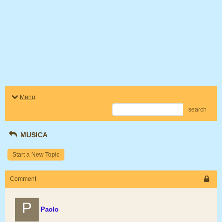
Menu
search
MUSICA
Start a New Topic
Comment
P
Paolo