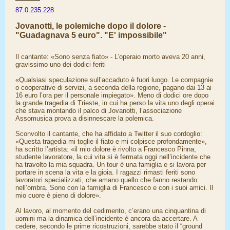
87.0.235.228
Jovanotti, le polemiche dopo il dolore -
"Guadagnava 5 euro". "E' impossibile"
Il cantante: «Sono senza fiato» - L'operaio morto aveva 20 anni,
gravissimo uno dei dodici feriti
«Qualsiasi speculazione sull’accaduto è fuori luogo. Le compagnie
o cooperative di servizi, a seconda della regione, pagano dai 13 ai
16 euro l’ora per il personale impiegato». Meno di dodici ore dopo
la grande tragedia di Trieste, in cui ha perso la vita uno degli operai
che stava montando il palco di Jovanotti, l’associazione
Assomusica prova a disinnescare la polemica.
Sconvolto il cantante, che ha affidato a Twitter il suo cordoglio:
«Questa tragedia mi toglie il fiato e mi colpisce profondamente»,
ha scritto l’artista: «il mio dolore è rivolto a Francesco Pinna,
studente lavoratore, la cui vita si è fermata oggi nell’incidente che
ha travolto la mia squadra. Un tour è una famiglia e si lavora per
portare in scena la vita e la gioia. I ragazzi rimasti feriti sono
lavoratori specializzati, che amano quello che fanno restando
nell’ombra. Sono con la famiglia di Francesco e con i suoi amici. Il
mio cuore è pieno di dolore».
Al lavoro, al momento del cedimento, c’erano una cinquantina di
uomini ma la dinamica dell’incidente è ancora da accertare. A
cedere, secondo le prime ricostruzioni, sarebbe stato il “ground