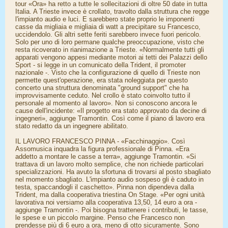
tour «Ora» ha retto a tutte le sollecitazioni di oltre 50 date in tutta
Italia. A Trieste invece è crollato, travolto dalla struttura che regge
l'impianto audio e luci. E sarebbero state proprio le imponenti
casse da migliaia e migliaia di watt a precipitare su Francesco,
uccidendolo. Gli altri sette feriti sarebbero invece fuori pericolo.
Solo per uno di loro permane qualche preoccupazione, visto che
resta ricoverato in rianimazione a Trieste. «Normalmente tutti gli
apparati vengono appesi mediante motori ai tetti dei Palazzi dello
Sport - si legge in un comunicato della Trident, il promoter
nazionale -. Visto che la configurazione di quello di Trieste non
permette quest'operazione, era stata noleggiata per questo
concerto una struttura denominata "ground support" che ha
improvvisamente ceduto. Nel crollo è stato coinvolto tutto il
personale al momento al lavoro». Non si conoscono ancora le
cause dell'incidente: «Il progetto era stato approvato da decine di
ingegneri», aggiunge Tramontin. Così come il piano di lavoro era
stato redatto da un ingegnere abilitato.
IL LAVORO FRANCESCO PINNA - «Facchinaggio». Così
Assomusica inquadra la figura professionale di Pinna. «Era
addetto a montare le casse a terra», aggiunge Tramontin. «Si
trattava di un lavoro molto semplice, che non richiede particolari
specializzazioni. Ha avuto la sfortuna di trovarsi al posto sbagliato
nel momento sbagliato. L'impianto audio sospeso gli è caduto in
testa, spaccandogli il caschetto». Pinna non dipendeva dalla
Trident, ma dalla cooperativa triestina On Stage. «Per ogni unità
lavorativa noi versiamo alla cooperativa 13,50, 14 euro a ora -
aggiunge Tramontin -. Poi bisogna trattenere i contributi, le tasse,
le spese e un piccolo margine. Penso che Francesco non
prendesse più di 6 euro a ora, meno di otto sicuramente. Sono