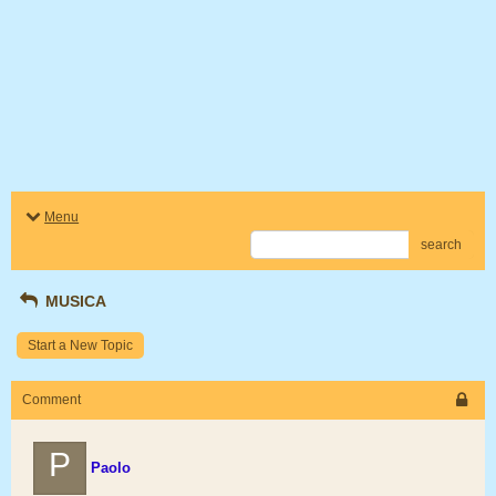
Menu
search
MUSICA
Start a New Topic
Comment
P
Paolo