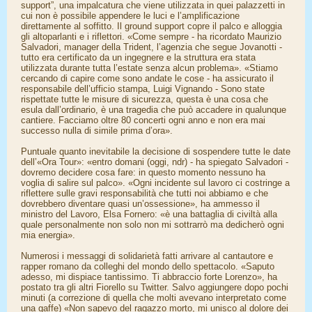
support”, una impalcatura che viene utilizzata in quei palazzetti in
cui non è possibile appendere le luci e l’amplificazione
direttamente al soffitto. Il ground support copre il palco e alloggia
gli altoparlanti e i riflettori. «Come sempre - ha ricordato Maurizio
Salvadori, manager della Trident, l’agenzia che segue Jovanotti -
tutto era certificato da un ingegnere e la struttura era stata
utilizzata durante tutta l’estate senza alcun problema». «Stiamo
cercando di capire come sono andate le cose - ha assicurato il
responsabile dell’ufficio stampa, Luigi Vignando - Sono state
rispettate tutte le misure di sicurezza, questa è una cosa che
esula dall’ordinario, è una tragedia che può accadere in qualunque
cantiere. Facciamo oltre 80 concerti ogni anno e non era mai
successo nulla di simile prima d’ora».
Puntuale quanto inevitabile la decisione di sospendere tutte le date
dell’«Ora Tour»: «entro domani (oggi, ndr) - ha spiegato Salvadori -
dovremo decidere cosa fare: in questo momento nessuno ha
voglia di salire sul palco». «Ogni incidente sul lavoro ci costringe a
riflettere sulle gravi responsabilità che tutti noi abbiamo e che
dovrebbero diventare quasi un’ossessione», ha ammesso il
ministro del Lavoro, Elsa Fornero: «è una battaglia di civiltà alla
quale personalmente non solo non mi sottrarrò ma dedicherò ogni
mia energia».
Numerosi i messaggi di solidarietà fatti arrivare al cantautore e
rapper romano da colleghi del mondo dello spettacolo. «Saputo
adesso, mi dispiace tantissimo. Ti abbraccio forte Lorenzo», ha
postato tra gli altri Fiorello su Twitter. Salvo aggiungere dopo pochi
minuti (a correzione di quella che molti avevano interpretato come
una gaffe) «Non sapevo del ragazzo morto, mi unisco al dolore dei