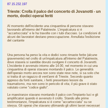
87.15.232.197
Trieste: Crolla il palco del concerto di Jovanotti - un
morto, dodici operai feriti
Al momento dell'incidente una cinquantina di persone stavano
lavorando all'interno del Palatrieste. L'impalcatura si è
"accartocciata" e le ha travolte con i tubi d'acciaio. Le condizioni di
alcuni dei lavoratori destano preoccupazione. Annullata l'esibizione
del cantante
Una persona ha perso la vita e dodici sono rimaste ferite (alcune
gravemente) nel crollo di un'impalcatura all'interno del Palatrieste,
dove stasera si sarebbe dovuto svolgere il concerto di Jovanotti.
L'incidente è avvenuto intorno alle 14.00, nel momento in cui una
cinquantina di operai stavano montando il palco. Le generalità
dell'operaio morto ancora non sono state rese note, si sa solo che
si tratta di un ragazzo di vent'anni di Trieste. Secondo quanto
appreso da fonti sanitarie, i feriti presentano lesioni da
traumatismo, ma non sono in pericolo di vita; il più grave è stato
valutato come "codice giallo".
Le maestranze stavano montando il palco con l'impianto luci e gli
amplificatori quando è avvenuto il crollo. Stando alle prime
testimonianze, l'impalcatura si è come "accartocciata" su se
stessa. Gli operai che stavano ultimando gli ultimi lavori necessari