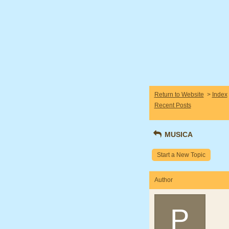
Return to Website
>
Index
Recent Posts
MUSICA
Start a New Topic
Author
P