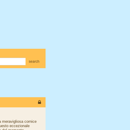
search
la meravigliosa cornice
questo eccezionale