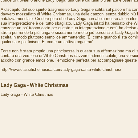
concerto troviamo anche Lady Gaga, una delle cantanti più amate e osanna
A discapito del suo spirito trasgressivo Lady Gaga è salita sul palco e ha ca
davvero mozzafiato di White Christmas, una delle canzoni senza dubbio più im
natalizia mondiale. Credere però che Lady Gaga non abbia messo alcun elem
sua interpretazione è del tutto sbagliato. Lady Gaga infatti ha pensato che 
canzone un po’ troppo corta per questa sua interpretazione e così ha deciso
strofa per renderla più lunga e sicuramente molto più personale. Lady Gaga 
scelta in modo piuttosto semplice ammettendo: “E’ come quando ti sta comi
qualcosa e poi finisce. E’ come un cattivo orgasmo”.
Forse non è stata proprio una principessa in questa sua affermazione ma di s
cantato una versione di White Christmas davvero indimenticabile, una versio
accolto con grande emozione, l’emozione perfetta per accompagnare queste f
http://www.classifichemusica.com/lady-gaga-canta-white-christmas/
Lady Gaga - White Christmas
Lady Gaga - White Christmas