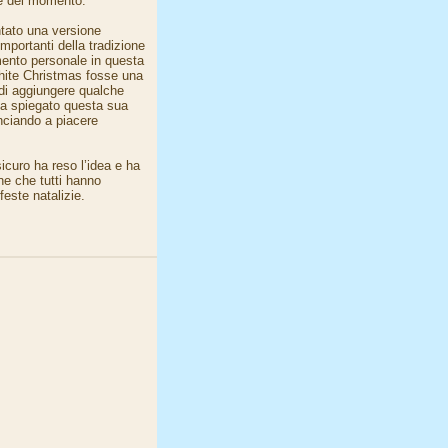
te del momento.
ntato una versione
portanti della tradizione
ento personale in questa
White Christmas fosse una
 di aggiungere qualche
ha spiegato questa sua
nciando a piacere
icuro ha reso l’idea e ha
ne che tutti hanno
este natalizie.