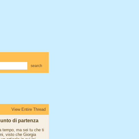
search
View Entire Thread
punto di partenza
da tempo, ma sei tu che ti
i, visto che Giorgia