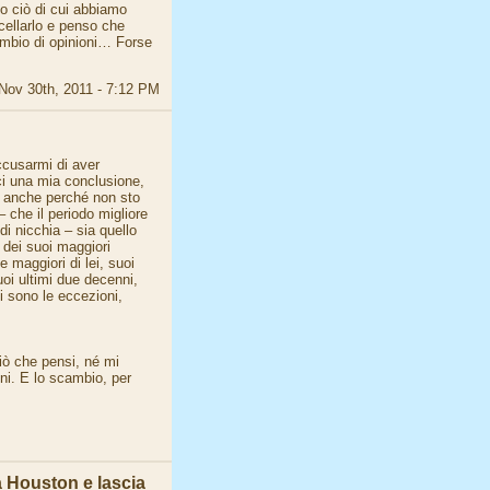
o ciò di cui abbiamo
ncellarlo e penso che
ambio di opinioni… Forse
Nov 30th, 2011 - 7:12 PM
ccusarmi di aver
sci una mia conclusione,
, anche perché non sto
– che il periodo migliore
i nicchia – sia quello
a dei suoi maggiori
 maggiori di lei, suoi
uoi ultimi due decenni,
i sono le eccezioni,
iò che pensi, né mi
oni. E lo scambio, per
la Houston e lascia