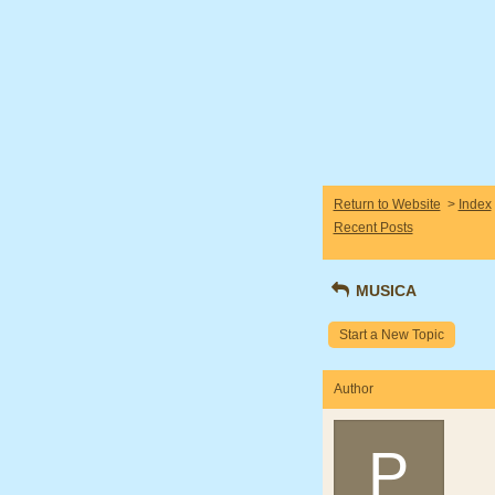
Return to Website
>
Index
Recent Posts
MUSICA
Start a New Topic
Author
P