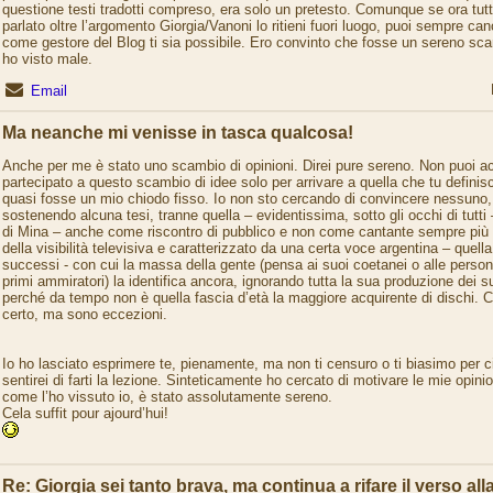
questione testi tradotti compreso, era solo un pretesto. Comunque se ora tutt
parlato oltre l’argomento Giorgia/Vanoni lo ritieni fuori luogo, puoi sempre ca
come gestore del Blog ti sia possibile. Ero convinto che fosse un sereno sc
ho visto male.
Email
Ma neanche mi venisse in tasca qualcosa!
Anche per me è stato uno scambio di opinioni. Direi pure sereno. Non puoi a
partecipato a questo scambio di idee solo per arrivare a quella che tu defini
quasi fosse un mio chiodo fisso. Io non sto cercando di convincere nessuno
sostenendo alcuna tesi, tranne quella – evidentissima, sotto gli occhi di tutti 
di Mina – anche come riscontro di pubblico e non come cantante sempre più d
della visibilità televisiva e caratterizzato da una certa voce argentina – quell
successi - con cui la massa della gente (pensa ai suoi coetanei o alle persone
primi ammiratori) la identifica ancora, ignorando tutta la sua produzione dei s
perché da tempo non è quella fascia d’età la maggiore acquirente di dischi. C
certo, ma sono eccezioni.
Io ho lasciato esprimere te, pienamente, ma non ti censuro o ti biasimo per c
sentirei di farti la lezione. Sinteticamente ho cercato di motivare le mie opini
come l’ho vissuto io, è stato assolutamente sereno.
Cela suffit pour ajourd’hui!
Re: Giorgia sei tanto brava, ma continua a rifare il verso al