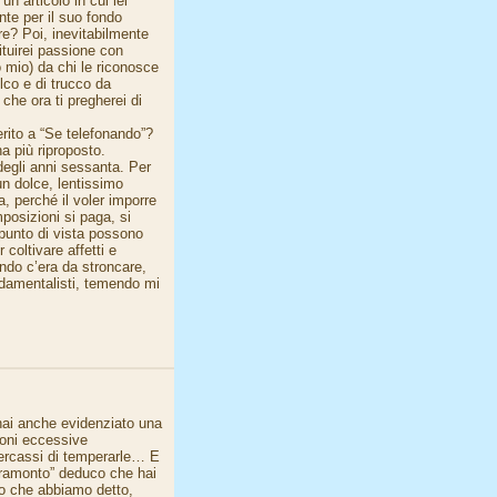
n articolo in cui lei
nte per il suo fondo
re? Poi, inevitabilmente
ituirei passione con
o mio) da chi le riconosce
lco e di trucco da
he ora ti pregherei di
erito a “Se telefonando”?
a più riproposto.
egli anni sessanta. Per
un dolce, lentissimo
, perché il voler imporre
posizioni si paga, si
 punto di vista possono
coltivare affetti e
ndo c’era da stroncare,
ndamentalisti, temendo mi
o hai anche evidenziato una
ioni eccessive
cercassi di temperarle… E
 tramonto” deduco che hai
lo che abbiamo detto,