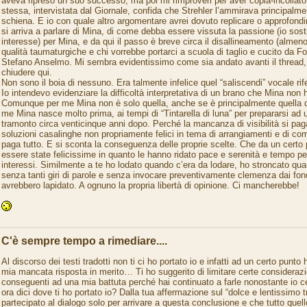
aveva ripreso un suo successo, ma poi mi rimproveri per aver copia-incollato u
stessa, intervistata dal Giornale, confida che Strehler l’ammirava principalme
schiena. E io con quale altro argomentare avrei dovuto replicare o approfondi
si arriva a parlare di Mina, di come debba essere vissuta la passione (io sost
interesse) per Mina, e da qui il passo è breve circa il disallineamento (almen
qualità taumaturgiche e chi vorrebbe portarci a scuola di taglio e cucito da Fo
Stefano Anselmo. Mi sembra evidentissimo come sia andato avanti il thread, c
chiudere qui.
Non sono il boia di nessuno. Era talmente infelice quel “saliscendi” vocale rif
Io intendevo evidenziare la difficoltà interpretativa di un brano che Mina non h
Comunque per me Mina non è solo quella, anche se è principalmente quella d
me Mina nasce molto prima, ai tempi di “Tintarella di luna” per prepararsi ad 
tramonto circa venticinque anni dopo. Perché la mancanza di visibilità si paga
soluzioni casalinghe non propriamente felici in tema di arrangiamenti e di com
paga tutto. E si sconta la conseguenza delle proprie scelte. Che da un certo
essere state felicissime in quanto le hanno ridato pace e serenità e tempo per 
interessi. Similmente a te ho lodato quando c’era da lodare, ho stroncato qua
senza tanti giri di parole e senza invocare preventivamente clemenza dai fo
avrebbero lapidato. A ognuno la propria libertà di opinione. Ci mancherebbe!
C'è sempre tempo a rimediare....
Al discorso dei testi tradotti non ti ci ho portato io e infatti ad un certo punt
mia mancata risposta in merito… Ti ho suggerito di limitare certe consideraz
conseguenti ad una mia battuta perché hai continuato a farle nonostante io 
ora dici dove ti ho portato io? Dalla tua affermazione sul “dolce e lentissimo
partecipato al dialogo solo per arrivare a questa conclusione e che tutto quel