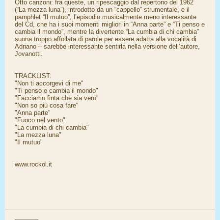
Otto canzoni: fra queste, un ripescaggio dal repertorio del 1962
(“La mezza luna”), introdotto da un “cappello” strumentale, e il
pamphlet “Il mutuo”, l’episodio musicalmente meno interessante
del Cd, che ha i suoi momenti migliori in “Anna parte” e “Ti penso e
cambia il mondo”, mentre la divertente “La cumbia di chi cambia”
suona troppo affollata di parole per essere adatta alla vocalità di
Adriano – sarebbe interessante sentirla nella versione dell’autore,
Jovanotti.
TRACKLIST:
"Non ti accorgevi di me"
"Ti penso e cambia il mondo"
"Facciamo finta che sia vero"
"Non so più cosa fare"
"Anna parte"
"Fuoco nel vento"
"La cumbia di chi cambia"
"La mezza luna"
"Il mutuo"
www.rockol.it