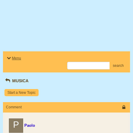
Menu
search
MUSICA
Start a New Topic
Comment
P
Paolo