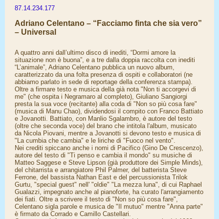
87.14.234.177
Adriano Celentano – “Facciamo finta che sia vero”
– Universal
A quattro anni dall’ultimo disco di inediti, “Dormi amore la
situazione non è buona”, e a tre dalla doppia raccolta con inediti
“L’animale”, Adriano Celentano pubblica un nuovo album,
caratterizzato da una folta presenza di ospiti e collaboratori (ne
abbiamo parlato in sede di reportage della conferenza stampa).
Oltre a firmare testo e musica della già nota "Non ti accorgevi di
me" (che ospita i Negramaro al completo), Giuliano Sangiorgi
presta la sua voce (recitante) alla coda di "Non so più cosa fare"
(musica di Manu Chao), dividendosi il compito con Franco Battiato
e Jovanotti. Battiato, con Manlio Sgalambro, è autore del testo
(oltre che seconda voce) del brano che intitola l'album, musicato
da Nicola Piovani, mentre a Jovanotti si devono testo e musica di
"La cumbia che cambia" e le liriche di "Fuoco nel vento".
Nei crediti spiccano anche i nomi di Pacifico (Gino De Crescenzo),
autore del testo di "Ti penso e cambia il mondo" su musiche di
Matteo Saggese e Steve Lipson (già produttore dei Simple Minds),
del chitarrista e arrangiatore Phil Palmer, del batterista Steve
Ferrone, del bassista Nathan East e del percussionista Trilok
Gurtu, "special guest" nell' "oldie" "La mezza luna", di cui Raphael
Gualazzi, impegnato anche al pianoforte, ha curato l'arrangiamento
dei fiati. Oltre a scrivere il testo di "Non so più cosa fare",
Celentano sigla parole e musica de "Il mutuo" mentre "Anna parte"
è firmato da Corrado e Camillo Castellari.