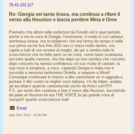
79.43.103.117
Re: Giorgia sei tanto brava, ma continua a rifare il
verso alla Houston e lascia perdere Mina e Orne
Premetto che allora nelle esibizioni da Fiorello ed in quel periodo
anche a me la voce di Giorgia, l'emissione, il modo in cui cantava
sembrava strana, ma ricordiamoci che era ferma da tempo e nelle
sue prime uscite live fine 2011 non ci stava molto dentro, ma
capita a tutti di non essere al meglio, da quì a sentire tutte le
sciocchezze che ho letto però ce ne corre, vorrei tanto ricantasse
ora tutte quelle canzoni, ora che dopo un tour sembra che concerto
dopo concerto ha ripreso confidenza col suo modo di cantare, la
sua voce è riesplosa, a voce, capacità Giorgia in Italia non è
seconda a nessuna tantomeno Ornella, e neppure a Mina!!
Comunque continuate lo stesso a dire castronerie se vi aggrada e
puntare il dito contro la miglior voce italiana, c'è da ridere, andate
ad ascoltarvi qualche cantantucolo uscito da Amici va!!!!!!!!
P.S. poi sentir dire continua a fare il verso alla Houston, lasciamola
da parte al Houston lei era THE VOICE la più grande voce di
sempre!! quante sciocchezze mah
Email
Sep 25th, 2012 - 11:06 PM