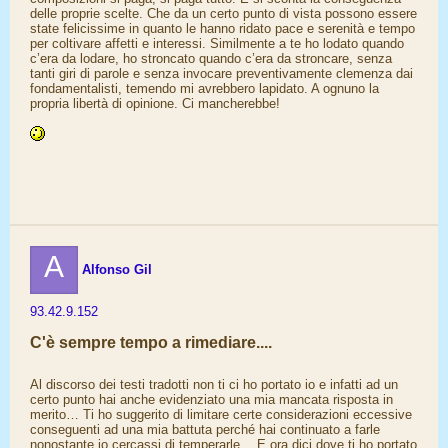
delle proprie scelte. Che da un certo punto di vista possono essere
state felicissime in quanto le hanno ridato pace e serenità e tempo
per coltivare affetti e interessi. Similmente a te ho lodato quando
c’era da lodare, ho stroncato quando c’era da stroncare, senza
tanti giri di parole e senza invocare preventivamente clemenza dai
fondamentalisti, temendo mi avrebbero lapidato. A ognuno la
propria libertà di opinione. Ci mancherebbe!
A
Alfonso Gil
93.42.9.152
C'è sempre tempo a rimediare....
Al discorso dei testi tradotti non ti ci ho portato io e infatti ad un
certo punto hai anche evidenziato una mia mancata risposta in
merito… Ti ho suggerito di limitare certe considerazioni eccessive
conseguenti ad una mia battuta perché hai continuato a farle
nonostante io cercassi di temperarle… E ora dici dove ti ho portato