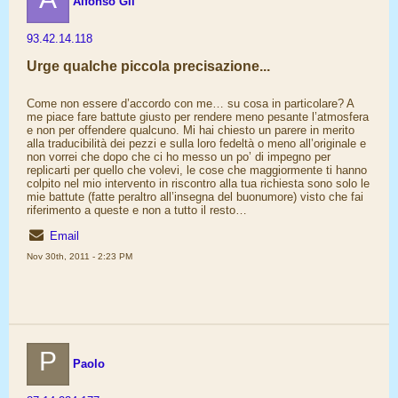
Alfonso Gil
93.42.14.118
Urge qualche piccola precisazione...
Come non essere d’accordo con me… su cosa in particolare? A
me piace fare battute giusto per rendere meno pesante l’atmosfera
e non per offendere qualcuno. Mi hai chiesto un parere in merito
alla traducibilità dei pezzi e sulla loro fedeltà o meno all’originale e
non vorrei che dopo che ci ho messo un po’ di impegno per
replicarti per quello che volevi, le cose che maggiormente ti hanno
colpito nel mio intervento in riscontro alla tua richiesta sono solo le
mie battute (fatte peraltro all’insegna del buonumore) visto che fai
riferimento a queste e non a tutto il resto…
Email
Nov 30th, 2011 - 2:23 PM
P
Paolo