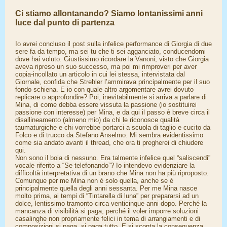
Ci stiamo allontanando? Siamo lontanissimi anni
luce dal punto di partenza
Io avrei concluso il post sulla infelice performance di Giorgia di due
sere fa da tempo, ma sei tu che ti sei agganciato, conducendomi
dove hai voluto. Giustissimo ricordare la Vanoni, visto che Giorgia
aveva ripreso un suo successo, ma poi mi rimproveri per aver
copia-incollato un articolo in cui lei stessa, intervistata dal
Giornale, confida che Strehler l’ammirava principalmente per il suo
fondo schiena. E io con quale altro argomentare avrei dovuto
replicare o approfondire? Poi, inevitabilmente si arriva a parlare di
Mina, di come debba essere vissuta la passione (io sostituirei
passione con interesse) per Mina, e da qui il passo è breve circa il
disallineamento (almeno mio) da chi le riconosce qualità
taumaturgiche e chi vorrebbe portarci a scuola di taglio e cucito da
Folco e di trucco da Stefano Anselmo. Mi sembra evidentissimo
come sia andato avanti il thread, che ora ti pregherei di chiudere
qui.
Non sono il boia di nessuno. Era talmente infelice quel “saliscendi”
vocale riferito a “Se telefonando”? Io intendevo evidenziare la
difficoltà interpretativa di un brano che Mina non ha più riproposto.
Comunque per me Mina non è solo quella, anche se è
principalmente quella degli anni sessanta. Per me Mina nasce
molto prima, ai tempi di “Tintarella di luna” per prepararsi ad un
dolce, lentissimo tramonto circa venticinque anni dopo. Perché la
mancanza di visibilità si paga, perché il voler imporre soluzioni
casalinghe non propriamente felici in tema di arrangiamenti e di
composizioni si paga, si paga tutto. E si sconta la conseguenza