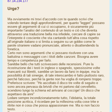
87.14.234.177
Urge?
Ma ovviamente mi trovi d’accordo con te quando scrivi che
volendo tentare degli approfondimenti, per quanto “leggeri” possano
essere gli argomenti di cui ci occupiamo, è sicuramente più
importante l’analisi del contenuto di un testo e ciò che diventa
attraverso una traduzione bella ma infedele, cercare di capire se
l’interprete è cosciente che sta cantando tutt’altra cosa rispetto
all’originale italiano o si limita a seguire su un gobbo come le
parole straniere vadano pronunciate, attento o disattendendo la
fonetica.
Certo non sono argomenti che si possano risolvere con una
battutina o messaggini con i titoli delle canzoni. Bisogna avere
tempo e competenza per farlo.
Sarebbe bello che tutti scrivessero delle recensioni. Pure la
ricostruzione dei i testi in inglese o spagnolo, spessissime volte
mancanti sui libretti, sarebbe un lavoro da farsi in équipe, ma la
possibilità di tali sinergie, di tale interscambio è fatto piuttosto raro,
perché faticoso, perché la gente non ha voglia di rompersi troppo.
Preferisce scrivere: "Ho ascoltato il disco tre volte di seguito e
sono ancora pervasa da brividi che mi partono dal cervelletto,
scendono lungo la schiena ed arrivano al coccige! Un disco che
aspettavo da anni"
Lodare sempre incondizionatamente tutto, l’idolatria, la totale
posizione acritica, il ricordare per la millesima volta cose trite e
ritrite non è cosa che possa appassionare me. Ma io non faccio
testo.