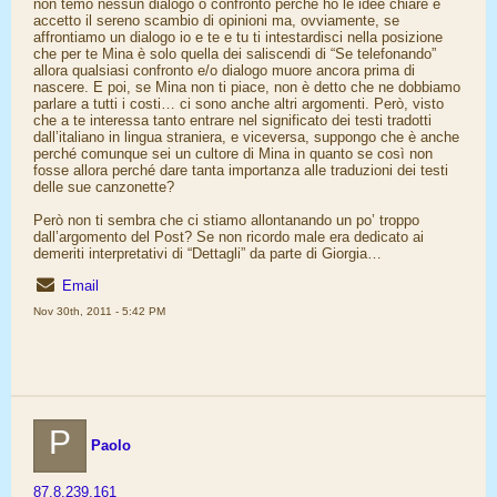
non temo nessun dialogo o confronto perché ho le idee chiare e
accetto il sereno scambio di opinioni ma, ovviamente, se
affrontiamo un dialogo io e te e tu ti intestardisci nella posizione
che per te Mina è solo quella dei saliscendi di “Se telefonando”
allora qualsiasi confronto e/o dialogo muore ancora prima di
nascere. E poi, se Mina non ti piace, non è detto che ne dobbiamo
parlare a tutti i costi… ci sono anche altri argomenti. Però, visto
che a te interessa tanto entrare nel significato dei testi tradotti
dall’italiano in lingua straniera, e viceversa, suppongo che è anche
perché comunque sei un cultore di Mina in quanto se così non
fosse allora perché dare tanta importanza alle traduzioni dei testi
delle sue canzonette?
Però non ti sembra che ci stiamo allontanando un po’ troppo
dall’argomento del Post? Se non ricordo male era dedicato ai
demeriti interpretativi di “Dettagli” da parte di Giorgia…
Email
Nov 30th, 2011 - 5:42 PM
P
Paolo
87.8.239.161