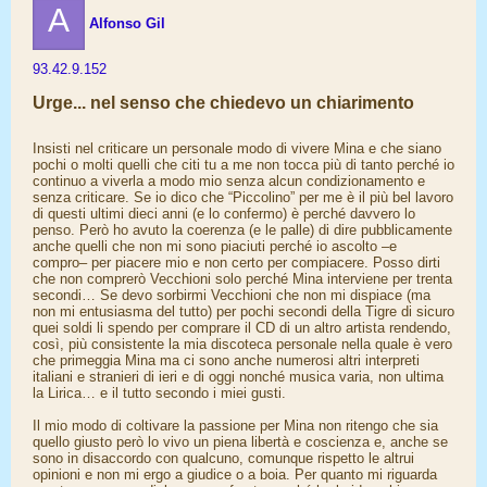
A
Alfonso Gil
93.42.9.152
Urge... nel senso che chiedevo un chiarimento
Insisti nel criticare un personale modo di vivere Mina e che siano
pochi o molti quelli che citi tu a me non tocca più di tanto perché io
continuo a viverla a modo mio senza alcun condizionamento e
senza criticare. Se io dico che “Piccolino” per me è il più bel lavoro
di questi ultimi dieci anni (e lo confermo) è perché davvero lo
penso. Però ho avuto la coerenza (e le palle) di dire pubblicamente
anche quelli che non mi sono piaciuti perché io ascolto –e
compro– per piacere mio e non certo per compiacere. Posso dirti
che non comprerò Vecchioni solo perché Mina interviene per trenta
secondi… Se devo sorbirmi Vecchioni che non mi dispiace (ma
non mi entusiasma del tutto) per pochi secondi della Tigre di sicuro
quei soldi li spendo per comprare il CD di un altro artista rendendo,
così, più consistente la mia discoteca personale nella quale è vero
che primeggia Mina ma ci sono anche numerosi altri interpreti
italiani e stranieri di ieri e di oggi nonché musica varia, non ultima
la Lirica… e il tutto secondo i miei gusti.
Il mio modo di coltivare la passione per Mina non ritengo che sia
quello giusto però lo vivo un piena libertà e coscienza e, anche se
sono in disaccordo con qualcuno, comunque rispetto le altrui
opinioni e non mi ergo a giudice o a boia. Per quanto mi riguarda