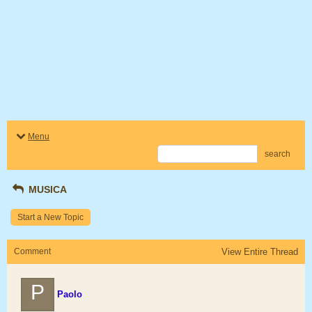
Menu
search
MUSICA
Start a New Topic
Comment
View Entire Thread
P
Paolo