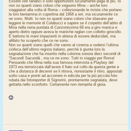
Essere veri fanatici o solo opportunisti sicuramente paga di più. Io
non so quanti siano coloro che seguono Mina – anche loro
viaggiatori alla volta di Roma – collezionando le riviste che portano
la loro beniamina in copertina dal 1958 a ieri, ma sicuramente ce
ne sono. Molti. Io non so quanti siano coloro che sbavano per
leggere le memorie di Colabucci e sapere se il corpetto dell’abito di
Mina nella nona puntata di Canzonissima 68 era a giro manica e
aperto dietro oppure aveva le maniche raglan con colletto girocollo.
E battono le mani impazienti in attesa di essere deducidati, ma
allibito ho scoperto che ce ne sono.
Non so quanti siano quelli che vanno al cinema a vedersi l’ultima
ciofeca dell’ultimo regista italiano, perché è giunta loro la
segnalazione che ha inserito nella colonna sonora dieci secondi di
“Sacundì Sacundà , ma ce ne sono. Tutti in viaggio per Roma!
Pensando che Mina nella sua famosa intervista a Playboy del
1973 era terrorizzata dall’avere il fiato sul collo da questa gente e
che a distanza di decenni se li ritrova, nonostante il ritiro, appostati
sotto casa e pronti ad accorrere in edicola per la più piccola foto
rubata dai fotoreporter di Signorini, prontamente segnalata, deve
gettarla nello sconforto. Certamente non riempirla di gioia.