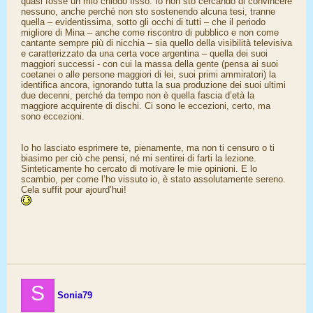
quasi fosse un mio chiodo fisso. Io non sto cercando di convincere
nessuno, anche perché non sto sostenendo alcuna tesi, tranne
quella – evidentissima, sotto gli occhi di tutti – che il periodo
migliore di Mina – anche come riscontro di pubblico e non come
cantante sempre più di nicchia – sia quello della visibilità televisiva
e caratterizzato da una certa voce argentina – quella dei suoi
maggiori successi - con cui la massa della gente (pensa ai suoi
coetanei o alle persone maggiori di lei, suoi primi ammiratori) la
identifica ancora, ignorando tutta la sua produzione dei suoi ultimi
due decenni, perché da tempo non è quella fascia d’età la
maggiore acquirente di dischi. Ci sono le eccezioni, certo, ma
sono eccezioni.
Io ho lasciato esprimere te, pienamente, ma non ti censuro o ti
biasimo per ciò che pensi, né mi sentirei di farti la lezione.
Sinteticamente ho cercato di motivare le mie opinioni. E lo
scambio, per come l’ho vissuto io, è stato assolutamente sereno.
Cela suffit pour ajourd’hui!
S
Sonia79