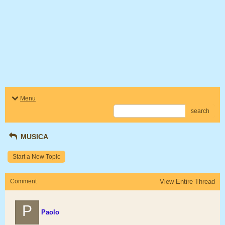
Menu
search
MUSICA
Start a New Topic
Comment
View Entire Thread
P
Paolo