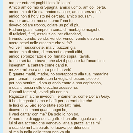
ma per entrarci paghi i loro "io lo so".
Amico amico mio di Spagna, amico uomo, amico libertà,
amico mio di Grecia, amico sangue, amico senza età
amico non ti ho visto né cercato, amico scusami,
ma per amare il mondo come l'ami tu
dovevo odiare troppo, odiare un po' di più.
Padroni grassi sempre in cerca di montagne magiche,
di religioni, filtri, assoluzioni per difendervi,
li vendo, vendo, vendo, vendo, vendo, vendo e sono io,
avere pesci nelle orecchie che vi fa?
Voi ve li nascondete, ma vi puzzan già,
amico mio di vino, di canzoni e grandi alibi,
amico sbronzo fatto e poi fumato sopra i tavoli,
tu che sei tanto bravo, che alzi il pugno e fai l'anarchico,
insegnami a cantare come canti tu
mezzo milione a sera o perdi la virtù.
E quante madri, madre, ho sovrapposto alla tua immagine,
per ritornarti in ventre con la voglia di essere piccolo,
per non sentirmi idiota quando canto e non capiscono,
e quanti pesci nelle orecchie adesso ho.
Contarli forse sì, levarli più non so.
Ragazza mia che invecchi, lentamente, come Dorian Gray,
ti ho disegnato barba e baffi per potermi dire che
le luci di S. Siro sono state solo fatti miei,
dicevo nelle mani quanti sogni ho,
li vuoi cantar con me? Da solo io non so.
Amore mio di oggi sei la gaffe di un altro uguale a me,
lui si era accorto che vendevo l'aria a prezzi altissimi
e quando mi ha sparato lo faceva per difendersi
sì ma la palla dalla testa non va via