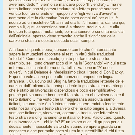
avremmo detto “il vien” o se mancava poco “Il viendra”)… ma nel
testo italiano non si poteva tradurre alla lettera perché sarebbe
venuto fuori un orrendo e improponibile “egli veniva d’avere” e
nemmeno dire in alternativa “ha da poco compiuto” per cui si è
ricorso ad un risolutivo “18 anni ed era lì…”. Insomma, cambia qui,
cambia lì, quell’espressione non è altrimenti traducibile… e alla
fine con tutti questi mutamenti, per mantenere le sonorità musicali
dell’originale, spesso viene stravolto anche il significato della
canzone stessa e questo succede quasi sempre.
Alla luce di quanto sopra, concordo con te che è interessante
sapere le mutazioni apportate ai testi in virtù delle traduzioni
“infedeli”. Come te mi chiedo, giusto per fare lo stesso tuo
esempio, se il tono drammatico di Mina in “Sognando” –in cui tratta
in forma allucinante il tema della follia– va bene in “A’ coeur
ouvert”, in cui Delanoe è infedelissimo circa il testo di Don Backy.
E questo vale anche per le altre canzoni riproposte in lingua
straniera… Qualcuno sul Blog ha fatto la traduzione letterale delle
canzoni dall’italiano alla corrispondente lingua straniera ma ritengo
che è stato un lavoraccio dispendioso e poco esemplificativo
perché poteva andare bene per il fan straniero che voleva capire il
testo italiano… ma visto che la maggioranza assoluta siamo
italiani, sicuramente è più interessante essere tradotto fedelmente
nella nostra lingua il testo straniero che ha dato origine alla diversa
versione italiana e, viceversa, operare la traduzione letterale sul
testo straniero originariamente in italiano. Però, Paolo caro, questo
è un lavoraccio e… chi lo fa? E’ un lavoro quasi di gruppo per cui
decisamente impossibile visto che stiamo sempre a guardarci in
cagnesco e che per molto poco si urta la suscettibilità di chi ti sta