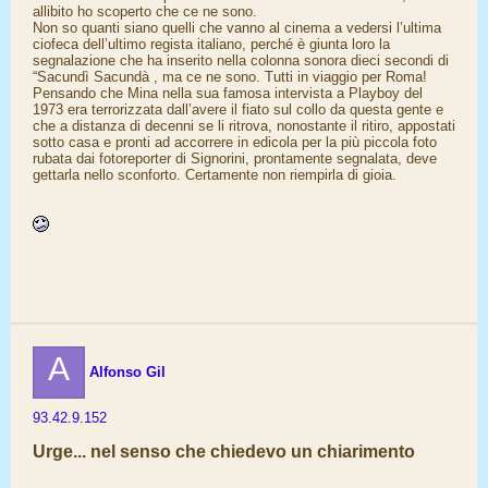
allibito ho scoperto che ce ne sono.
Non so quanti siano quelli che vanno al cinema a vedersi l’ultima
ciofeca dell’ultimo regista italiano, perché è giunta loro la
segnalazione che ha inserito nella colonna sonora dieci secondi di
“Sacundì Sacundà , ma ce ne sono. Tutti in viaggio per Roma!
Pensando che Mina nella sua famosa intervista a Playboy del
1973 era terrorizzata dall’avere il fiato sul collo da questa gente e
che a distanza di decenni se li ritrova, nonostante il ritiro, appostati
sotto casa e pronti ad accorrere in edicola per la più piccola foto
rubata dai fotoreporter di Signorini, prontamente segnalata, deve
gettarla nello sconforto. Certamente non riempirla di gioia.
A
Alfonso Gil
93.42.9.152
Urge... nel senso che chiedevo un chiarimento