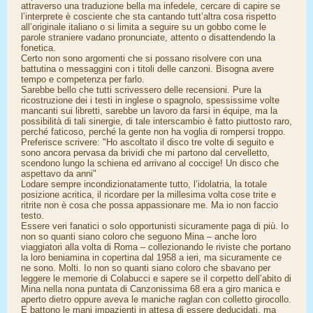
attraverso una traduzione bella ma infedele, cercare di capire se
l’interprete è cosciente che sta cantando tutt’altra cosa rispetto
all’originale italiano o si limita a seguire su un gobbo come le
parole straniere vadano pronunciate, attento o disattendendo la
fonetica.
Certo non sono argomenti che si possano risolvere con una
battutina o messaggini con i titoli delle canzoni. Bisogna avere
tempo e competenza per farlo.
Sarebbe bello che tutti scrivessero delle recensioni. Pure la
ricostruzione dei i testi in inglese o spagnolo, spessissime volte
mancanti sui libretti, sarebbe un lavoro da farsi in équipe, ma la
possibilità di tali sinergie, di tale interscambio è fatto piuttosto raro,
perché faticoso, perché la gente non ha voglia di rompersi troppo.
Preferisce scrivere: "Ho ascoltato il disco tre volte di seguito e
sono ancora pervasa da brividi che mi partono dal cervelletto,
scendono lungo la schiena ed arrivano al coccige! Un disco che
aspettavo da anni"
Lodare sempre incondizionatamente tutto, l’idolatria, la totale
posizione acritica, il ricordare per la millesima volta cose trite e
ritrite non è cosa che possa appassionare me. Ma io non faccio
testo.
Essere veri fanatici o solo opportunisti sicuramente paga di più. Io
non so quanti siano coloro che seguono Mina – anche loro
viaggiatori alla volta di Roma – collezionando le riviste che portano
la loro beniamina in copertina dal 1958 a ieri, ma sicuramente ce
ne sono. Molti. Io non so quanti siano coloro che sbavano per
leggere le memorie di Colabucci e sapere se il corpetto dell’abito di
Mina nella nona puntata di Canzonissima 68 era a giro manica e
aperto dietro oppure aveva le maniche raglan con colletto girocollo.
E battono le mani impazienti in attesa di essere deducidati, ma