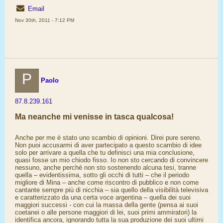
Email
Nov 30th, 2011 - 7:12 PM
P
Paolo
87.8.239.161
Ma neanche mi venisse in tasca qualcosa!
Anche per me è stato uno scambio di opinioni. Direi pure sereno.
Non puoi accusarmi di aver partecipato a questo scambio di idee
solo per arrivare a quella che tu definisci una mia conclusione,
quasi fosse un mio chiodo fisso. Io non sto cercando di convincere
nessuno, anche perché non sto sostenendo alcuna tesi, tranne
quella – evidentissima, sotto gli occhi di tutti – che il periodo
migliore di Mina – anche come riscontro di pubblico e non come
cantante sempre più di nicchia – sia quello della visibilità televisiva
e caratterizzato da una certa voce argentina – quella dei suoi
maggiori successi - con cui la massa della gente (pensa ai suoi
coetanei o alle persone maggiori di lei, suoi primi ammiratori) la
identifica ancora, ignorando tutta la sua produzione dei suoi ultimi