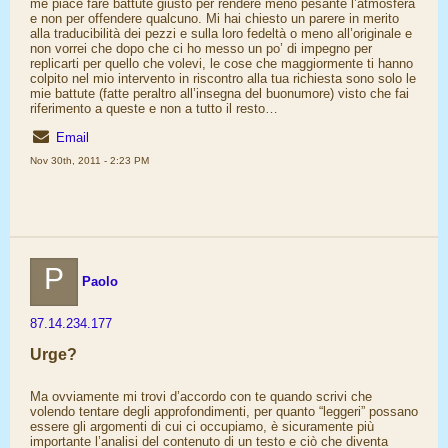
me piace fare battute giusto per rendere meno pesante l’atmosfera
e non per offendere qualcuno. Mi hai chiesto un parere in merito
alla traducibilità dei pezzi e sulla loro fedeltà o meno all’originale e
non vorrei che dopo che ci ho messo un po’ di impegno per
replicarti per quello che volevi, le cose che maggiormente ti hanno
colpito nel mio intervento in riscontro alla tua richiesta sono solo le
mie battute (fatte peraltro all’insegna del buonumore) visto che fai
riferimento a queste e non a tutto il resto…
Email
Nov 30th, 2011 - 2:23 PM
P
Paolo
87.14.234.177
Urge?
Ma ovviamente mi trovi d’accordo con te quando scrivi che
volendo tentare degli approfondimenti, per quanto “leggeri” possano
essere gli argomenti di cui ci occupiamo, è sicuramente più
importante l’analisi del contenuto di un testo e ciò che diventa