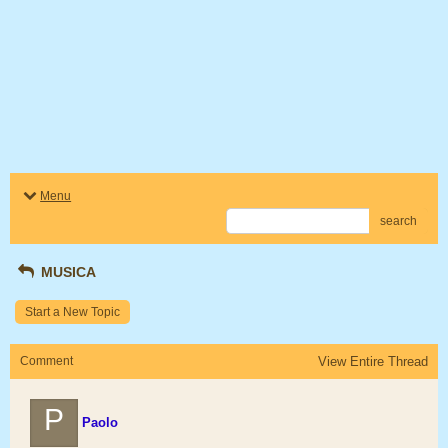
Menu
search
MUSICA
Start a New Topic
Comment
View Entire Thread
P
Paolo