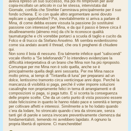
aveva ripreso un suo successo, ma poi mi rimproveri per aver
copia-incollato un articolo in cui lei stessa, intervistata dal
Giornale, confida che Strehler l’ammirava principalmente per il suo
fondo schiena. E io con quale altro argomentare avrei dovuto
replicare o approfondire? Poi, inevitabilmente si arriva a parlare di
Mina, di come debba essere vissuta la passione (io sostituirei
passione con interesse) per Mina, e da qui il passo è breve circa il
disallineamento (almeno mio) da chi le riconosce qualità
taumaturgiche e chi vorrebbe portarci a scuola di taglio e cucito da
Folco e di trucco da Stefano Anselmo. Mi sembra evidentissimo
come sia andato avanti il thread, che ora ti pregherei di chiudere
qui.
Non sono il boia di nessuno. Era talmente infelice quel “saliscendi”
vocale riferito a “Se telefonando”? Io intendevo evidenziare la
difficoltà interpretativa di un brano che Mina non ha più riproposto.
Comunque per me Mina non è solo quella, anche se è
principalmente quella degli anni sessanta. Per me Mina nasce
molto prima, ai tempi di “Tintarella di luna” per prepararsi ad un
dolce, lentissimo tramonto circa venticinque anni dopo. Perché la
mancanza di visibilità si paga, perché il voler imporre soluzioni
casalinghe non propriamente felici in tema di arrangiamenti e di
composizioni si paga, si paga tutto. E si sconta la conseguenza
delle proprie scelte. Che da un certo punto di vista possono essere
state felicissime in quanto le hanno ridato pace e serenità e tempo
per coltivare affetti e interessi. Similmente a te ho lodato quando
c’era da lodare, ho stroncato quando c’era da stroncare, senza
tanti giri di parole e senza invocare preventivamente clemenza dai
fondamentalisti, temendo mi avrebbero lapidato. A ognuno la
propria libertà di opinione. Ci mancherebbe!