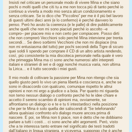
Insisti nel criticare un personale modo di vivere Mina e che siano
pochi o molti quelli che citi tu a me non tocca più di tanto perché io
continuo a viverla a modo mio senza alcun condizionamento e
senza criticare. Se io dico che “Piccolino” per me è il più bel lavoro
di questi ultimi dieci anni (e lo confermo) è perché davvero lo
penso. Però ho avuto la coerenza (e le palle) di dire pubblicamente
anche quelli che non mi sono piaciuti perché io ascolto –e
compro– per piacere mio e non certo per compiacere. Posso dirti
che non comprerò Vecchioni solo perché Mina interviene per trenta
secondi… Se devo sorbirmi Vecchioni che non mi dispiace (ma
non mi entusiasma del tutto) per pochi secondi della Tigre di sicuro
quei soldi li spendo per comprare il CD di un altro artista rendendo,
così, più consistente la mia discoteca personale nella quale è vero
che primeggia Mina ma ci sono anche numerosi altri interpreti
italiani e stranieri di ieri e di oggi nonché musica varia, non ultima
la Lirica… e il tutto secondo i miei gusti.
Il mio modo di coltivare la passione per Mina non ritengo che sia
quello giusto però lo vivo un piena libertà e coscienza e, anche se
sono in disaccordo con qualcuno, comunque rispetto le altrui
opinioni e non mi ergo a giudice o a boia. Per quanto mi riguarda
non temo nessun dialogo o confronto perché ho le idee chiare e
accetto il sereno scambio di opinioni ma, ovviamente, se
affrontiamo un dialogo io e te e tu ti intestardisci nella posizione
che per te Mina è solo quella dei saliscendi di “Se telefonando”
allora qualsiasi confronto e/o dialogo muore ancora prima di
nascere. E poi, se Mina non ti piace, non è detto che ne dobbiamo
parlare a tutti i costi… ci sono anche altri argomenti. Però, visto
che a te interessa tanto entrare nel significato dei testi tradotti
dall’italiano in lingua straniera, e viceversa, suppongo che è anche