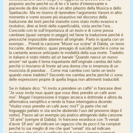
proposto anche perché su di lei c’è tanto d’interessante e
piacevole da dire visto che è un altro pilastro della Musica e dello
Spettacolo. Ma mi riservo di riprendere l’argomento Vanoni in altro
momento e vorrei essere più esaustivo nel discorso della
traduzione dei testi perché stanotte sono stato molto evasivo e
risolutivo, direi ai limiti della superficialità, vista anche l’ora…
Concordo con te sull’importanza di un testo e di come possa
cambiare (quasi sempre in peggio) nel farne la traduzione perché è
pressoché impossibile attenersi all’originale. Parto in quarta con un
esempio… Prendi la canzone “Mourir sur scène” di Dalida, un testo
toccante, drammatico, quasi presagio di suicidio perché è come se
la cantante avesse anticipato le modalità della sua morte. Tradotto
in italiano è stato ridotto ad un banale “Quando nasce un nuovo
amore” nel quale il tema inquietante dell’originale cambia del tutto
perché ci troviamo di fronte ad una donna che si innamora di un
musicista di pianobar… Come mai cambia così tanto un testo
quando viene tradotto? Secondo me cambia anche perché ci sono
delle espressioni proprie di quella lingua non altrimenti traducibili.
Se in italiano dico: “Vi invito a prendere un caffè” in francese direi:
“Je vous invite tous quant que vous êtes prendre un cafè avec
moi”. Magari l’espressione è troppo arcaica e dottrinale e allora da
affermativa semplifico e rendo la frase interrogativa dicendo:
“Voulez-vous prendre un cafè avec moi?” (a parte che nel
linguaggio parlato si sta anche abolendo l’uso del pronome dopo il
verbo). Passo ad un esempio più pratico attingendo dalla canzone
“18 anni” (sempre di Dalida). In francese esordisce con “Il venait
d’avoir 18 ans” ad indicare un ragazzo che da poco li ha compiuti
perchè tu sai meglio di me che quel “venait” sta ad indicare
qualcosa che già si è verificato (se li avesse appena compiuti