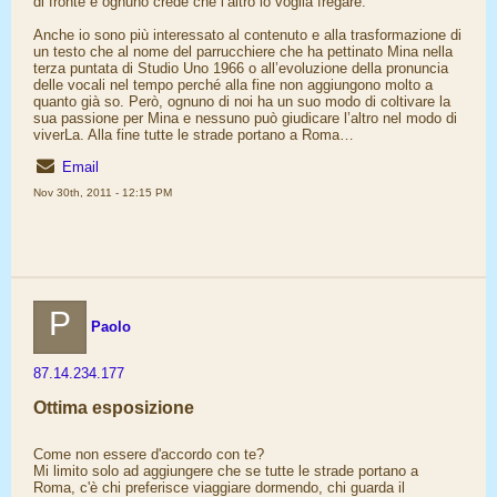
di fronte e ognuno crede che l’altro lo voglia fregare.
Anche io sono più interessato al contenuto e alla trasformazione di
un testo che al nome del parrucchiere che ha pettinato Mina nella
terza puntata di Studio Uno 1966 o all’evoluzione della pronuncia
delle vocali nel tempo perché alla fine non aggiungono molto a
quanto già so. Però, ognuno di noi ha un suo modo di coltivare la
sua passione per Mina e nessuno può giudicare l’altro nel modo di
viverLa. Alla fine tutte le strade portano a Roma…
Email
Nov 30th, 2011 - 12:15 PM
P
Paolo
87.14.234.177
Ottima esposizione
Come non essere d'accordo con te?
Mi limito solo ad aggiungere che se tutte le strade portano a
Roma, c'è chi preferisce viaggiare dormendo, chi guarda il