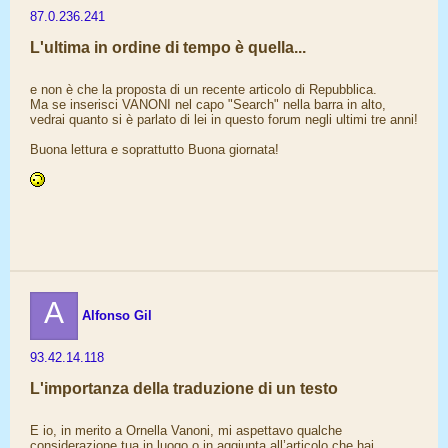
87.0.236.241
L'ultima in ordine di tempo è quella...
e non è che la proposta di un recente articolo di Repubblica.
Ma se inserisci VANONI nel capo "Search" nella barra in alto,
vedrai quanto si è parlato di lei in questo forum negli ultimi tre anni!
Buona lettura e soprattutto Buona giornata!
A
Alfonso Gil
93.42.14.118
L'importanza della traduzione di un testo
E io, in merito a Ornella Vanoni, mi aspettavo qualche
considerazione tua in luogo o in aggiunta all’articolo che hai