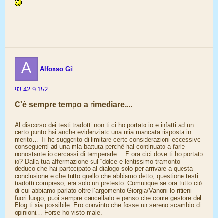
A
Alfonso Gil
93.42.9.152
C'è sempre tempo a rimediare....
Al discorso dei testi tradotti non ti ci ho portato io e infatti ad un
certo punto hai anche evidenziato una mia mancata risposta in
merito… Ti ho suggerito di limitare certe considerazioni eccessive
conseguenti ad una mia battuta perché hai continuato a farle
nonostante io cercassi di temperarle… E ora dici dove ti ho portato
io? Dalla tua affermazione sul “dolce e lentissimo tramonto”
deduco che hai partecipato al dialogo solo per arrivare a questa
conclusione e che tutto quello che abbiamo detto, questione testi
tradotti compreso, era solo un pretesto. Comunque se ora tutto ciò
di cui abbiamo parlato oltre l’argomento Giorgia/Vanoni lo ritieni
fuori luogo, puoi sempre cancellarlo e penso che come gestore del
Blog ti sia possibile. Ero convinto che fosse un sereno scambio di
opinioni… Forse ho visto male.