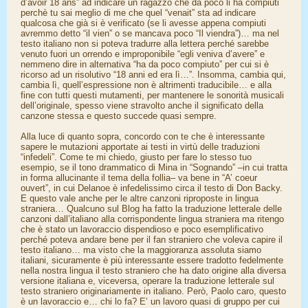
d’avoir 18 ans” ad indicare un ragazzo che da poco li ha compiuti
perchè tu sai meglio di me che quel “venait” sta ad indicare
qualcosa che già si è verificato (se li avesse appena compiuti
avremmo detto “il vien” o se mancava poco “Il viendra”)… ma nel
testo italiano non si poteva tradurre alla lettera perché sarebbe
venuto fuori un orrendo e improponibile “egli veniva d’avere” e
nemmeno dire in alternativa “ha da poco compiuto” per cui si è
ricorso ad un risolutivo “18 anni ed era lì…”. Insomma, cambia qui,
cambia lì, quell’espressione non è altrimenti traducibile… e alla
fine con tutti questi mutamenti, per mantenere le sonorità musicali
dell’originale, spesso viene stravolto anche il significato della
canzone stessa e questo succede quasi sempre.
Alla luce di quanto sopra, concordo con te che è interessante
sapere le mutazioni apportate ai testi in virtù delle traduzioni
“infedeli”. Come te mi chiedo, giusto per fare lo stesso tuo
esempio, se il tono drammatico di Mina in “Sognando” –in cui tratta
in forma allucinante il tema della follia– va bene in “A’ coeur
ouvert”, in cui Delanoe è infedelissimo circa il testo di Don Backy.
E questo vale anche per le altre canzoni riproposte in lingua
straniera… Qualcuno sul Blog ha fatto la traduzione letterale delle
canzoni dall’italiano alla corrispondente lingua straniera ma ritengo
che è stato un lavoraccio dispendioso e poco esemplificativo
perché poteva andare bene per il fan straniero che voleva capire il
testo italiano… ma visto che la maggioranza assoluta siamo
italiani, sicuramente è più interessante essere tradotto fedelmente
nella nostra lingua il testo straniero che ha dato origine alla diversa
versione italiana e, viceversa, operare la traduzione letterale sul
testo straniero originariamente in italiano. Però, Paolo caro, questo
è un lavoraccio e… chi lo fa? E’ un lavoro quasi di gruppo per cui