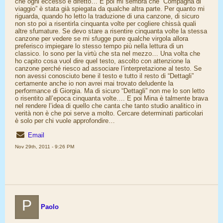
che ogni eccesso è difetto… E poi mi sembra che “Compagna di
viaggio” è stata già spiegata da qualche altra parte. Per quanto mi
riguarda, quando ho letto la traduzione di una canzone, di sicuro
non sto poi a risentirla cinquanta volte per cogliere chissà quali
altre sfumature. Se devo stare a risentire cinquanta volte la stessa
canzone per vedere se mi sfugge pure qualche virgola allora
preferisco impiegare lo stesso tempo più nella lettura di un
classico. Io sono per la virtù che sta nel mezzo… Una volta che
ho capito cosa vuol dire quel testo, ascolto con attenzione la
canzone perché riesco ad associare l’interpretazione al testo. Se
non avessi conosciuto bene il testo e tutto il resto di “Dettagli”
certamente anche io non avrei mai trovato deludente la
performance di Giorgia. Ma di sicuro “Dettagli” non me lo son letto
o risentito all’epoca cinquanta volte…. E poi Mina è talmente brava
nel rendere l’idea di quello che canta che tanto studio analitico in
verità non è che poi serve a molto. Cercare determinati particolari
è solo per chi vuole approfondire…
Email
Nov 29th, 2011 - 9:26 PM
P
Paolo