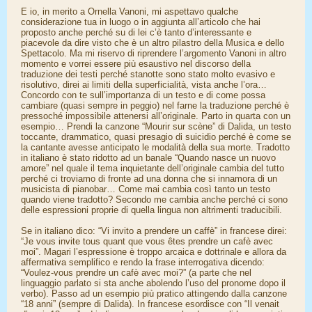
E io, in merito a Ornella Vanoni, mi aspettavo qualche
considerazione tua in luogo o in aggiunta all’articolo che hai
proposto anche perché su di lei c’è tanto d’interessante e
piacevole da dire visto che è un altro pilastro della Musica e dello
Spettacolo. Ma mi riservo di riprendere l’argomento Vanoni in altro
momento e vorrei essere più esaustivo nel discorso della
traduzione dei testi perché stanotte sono stato molto evasivo e
risolutivo, direi ai limiti della superficialità, vista anche l’ora…
Concordo con te sull’importanza di un testo e di come possa
cambiare (quasi sempre in peggio) nel farne la traduzione perché è
pressoché impossibile attenersi all’originale. Parto in quarta con un
esempio… Prendi la canzone “Mourir sur scène” di Dalida, un testo
toccante, drammatico, quasi presagio di suicidio perché è come se
la cantante avesse anticipato le modalità della sua morte. Tradotto
in italiano è stato ridotto ad un banale “Quando nasce un nuovo
amore” nel quale il tema inquietante dell’originale cambia del tutto
perché ci troviamo di fronte ad una donna che si innamora di un
musicista di pianobar… Come mai cambia così tanto un testo
quando viene tradotto? Secondo me cambia anche perché ci sono
delle espressioni proprie di quella lingua non altrimenti traducibili.
Se in italiano dico: “Vi invito a prendere un caffè” in francese direi:
“Je vous invite tous quant que vous êtes prendre un cafè avec
moi”. Magari l’espressione è troppo arcaica e dottrinale e allora da
affermativa semplifico e rendo la frase interrogativa dicendo:
“Voulez-vous prendre un cafè avec moi?” (a parte che nel
linguaggio parlato si sta anche abolendo l’uso del pronome dopo il
verbo). Passo ad un esempio più pratico attingendo dalla canzone
“18 anni” (sempre di Dalida). In francese esordisce con “Il venait