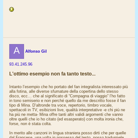
A
Alfonso Gil
93.41.245.96
L'ottimo esempio non fa tanto testo...
Intanto l’esempio che ho portato del fan integralista interessato più
alla fotina, alle diverse sfumature della copertina dello stesso
disco, ecc… che al significato di “Compagna di viaggio” l’ho fatto
in tono semiserio e non perché quello da me descritto fosse il fan
tipo di Mina. D’altronde tra voce, repertorio, timbro vocale,
spettacoli in TV, esibizioni live, qualità interpretative -e chi più ne
ha più ne metta- Mina offre tanti altri validi argomenti che vanno
oltre quelli che io ho citato (ed esasperato) con molta ironia che,
forse, non è stata colta.
In merito alle canzoni in lingua straniera posso dirti che per quelle
dal Francese, una volta in possesso del testo, posso tradurmele