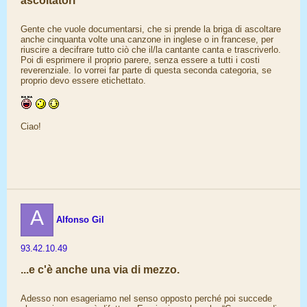
ascoltatori
Gente che vuole documentarsi, che si prende la briga di ascoltare
anche cinquanta volte una canzone in inglese o in francese, per
riuscire a decifrare tutto ciò che il/la cantante canta e trascriverlo.
Poi di esprimere il proprio parere, senza essere a tutti i costi
reverenziale. Io vorrei far parte di questa seconda categoria, se
proprio devo essere etichettato.
Ciao!
A
Alfonso Gil
93.42.10.49
...e c'è anche una via di mezzo.
Adesso non esageriamo nel senso opposto perché poi succede