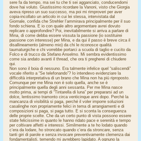
sere fa da tempo, ma sei tu che ti sei agganciato, conducendomi
dove hai voluto. Giustissimo ricordare la Vanoni, visto che Giorgia
aveva ripreso un suo successo, ma poi mi rimproveri per aver
copia-incollato un articolo in cui lei stessa, intervistata dal
Giornale, confida che Strehler l’ammirava principalmente per il suo
fondo schiena. E io con quale altro argomentare avrei dovuto
replicare o approfondire? Poi, inevitabilmente si arriva a parlare di
Mina, di come debba essere vissuta la passione (io sostituirei
passione con interesse) per Mina, e da qui il passo è breve circa il
disallineamento (almeno mio) da chi le riconosce qualità
taumaturgiche e chi vorrebbe portarci a scuola di taglio e cucito da
Folco e di trucco da Stefano Anselmo. Mi sembra evidentissimo
come sia andato avanti il thread, che ora ti pregherei di chiudere
qui.
Non sono il boia di nessuno. Era talmente infelice quel “saliscendi”
vocale riferito a “Se telefonando”? Io intendevo evidenziare la
difficoltà interpretativa di un brano che Mina non ha più riproposto.
Comunque per me Mina non è solo quella, anche se è
principalmente quella degli anni sessanta. Per me Mina nasce
molto prima, ai tempi di “Tintarella di luna” per prepararsi ad un
dolce, lentissimo tramonto circa venticinque anni dopo. Perché la
mancanza di visibilità si paga, perché il voler imporre soluzioni
casalinghe non propriamente felici in tema di arrangiamenti e di
composizioni si paga, si paga tutto. E si sconta la conseguenza
delle proprie scelte. Che da un certo punto di vista possono essere
state felicissime in quanto le hanno ridato pace e serenità e tempo
per coltivare affetti e interessi. Similmente a te ho lodato quando
c’era da lodare, ho stroncato quando c’era da stroncare, senza
tanti giri di parole e senza invocare preventivamente clemenza dai
fondamentalisti, temendo mi avrebbero lapidato. A ognuno la