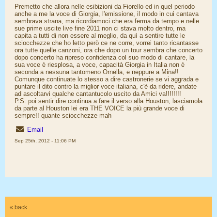
Premetto che allora nelle esibizioni da Fiorello ed in quel periodo
anche a me la voce di Giorgia, l'emissione, il modo in cui cantava
sembrava strana, ma ricordiamoci che era ferma da tempo e nelle
sue prime uscite live fine 2011 non ci stava molto dentro, ma
capita a tutti di non essere al meglio, da quì a sentire tutte le
sciocchezze che ho letto però ce ne corre, vorrei tanto ricantasse
ora tutte quelle canzoni, ora che dopo un tour sembra che concerto
dopo concerto ha ripreso confidenza col suo modo di cantare, la
sua voce è riesplosa, a voce, capacità Giorgia in Italia non è
seconda a nessuna tantomeno Ornella, e neppure a Mina!!
Comunque continuate lo stesso a dire castronerie se vi aggrada e
puntare il dito contro la miglior voce italiana, c'è da ridere, andate
ad ascoltarvi qualche cantantucolo uscito da Amici va!!!!!!!!
P.S. poi sentir dire continua a fare il verso alla Houston, lasciamola
da parte al Houston lei era THE VOICE la più grande voce di
sempre!! quante sciocchezze mah
Email
Sep 25th, 2012 - 11:06 PM
« back