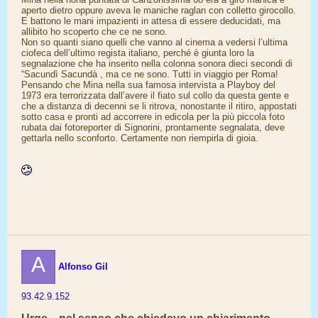
aperto dietro oppure aveva le maniche raglan con colletto girocollo.
E battono le mani impazienti in attesa di essere deducidati, ma
allibito ho scoperto che ce ne sono.
Non so quanti siano quelli che vanno al cinema a vedersi l’ultima
ciofeca dell’ultimo regista italiano, perché è giunta loro la
segnalazione che ha inserito nella colonna sonora dieci secondi di
“Sacundì Sacundà , ma ce ne sono. Tutti in viaggio per Roma!
Pensando che Mina nella sua famosa intervista a Playboy del
1973 era terrorizzata dall’avere il fiato sul collo da questa gente e
che a distanza di decenni se li ritrova, nonostante il ritiro, appostati
sotto casa e pronti ad accorrere in edicola per la più piccola foto
rubata dai fotoreporter di Signorini, prontamente segnalata, deve
gettarla nello sconforto. Certamente non riempirla di gioia.
A
Alfonso Gil
93.42.9.152