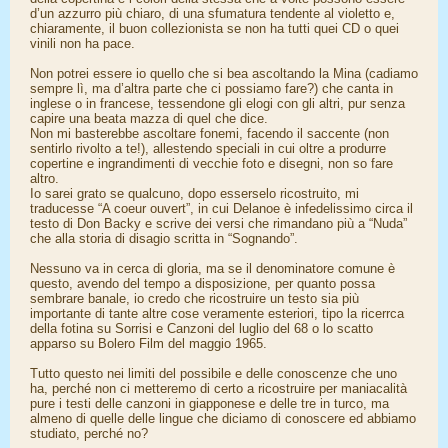
d’un azzurro più chiaro, di una sfumatura tendente al violetto e,
chiaramente, il buon collezionista se non ha tutti quei CD o quei
vinili non ha pace.
Non potrei essere io quello che si bea ascoltando la Mina (cadiamo
sempre lì, ma d’altra parte che ci possiamo fare?) che canta in
inglese o in francese, tessendone gli elogi con gli altri, pur senza
capire una beata mazza di quel che dice.
Non mi basterebbe ascoltare fonemi, facendo il saccente (non
sentirlo rivolto a te!), allestendo speciali in cui oltre a produrre
copertine e ingrandimenti di vecchie foto e disegni, non so fare
altro.
Io sarei grato se qualcuno, dopo esserselo ricostruito, mi
traducesse “A coeur ouvert”, in cui Delanoe è infedelissimo circa il
testo di Don Backy e scrive dei versi che rimandano più a “Nuda”
che alla storia di disagio scritta in “Sognando”.
Nessuno va in cerca di gloria, ma se il denominatore comune è
questo, avendo del tempo a disposizione, per quanto possa
sembrare banale, io credo che ricostruire un testo sia più
importante di tante altre cose veramente esteriori, tipo la ricerrca
della fotina su Sorrisi e Canzoni del luglio del 68 o lo scatto
apparso su Bolero Film del maggio 1965.
Tutto questo nei limiti del possibile e delle conoscenze che uno
ha, perché non ci metteremo di certo a ricostruire per maniacalità
pure i testi delle canzoni in giapponese e delle tre in turco, ma
almeno di quelle delle lingue che diciamo di conoscere ed abbiamo
studiato, perché no?