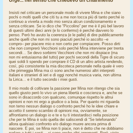
Urge... nel senso che chiedevo un chiarimento
Insisti nel criticare un personale modo di vivere Mina e che siano
pochi o molti quelli che citi tu a me non tocca più di tanto perché io
continuo a viverla a modo mio senza alcun condizionamento e
senza criticare. Se io dico che “Piccolino” per me è il più bel lavoro
di questi ultimi dieci anni (e lo confermo) è perché davvero lo
penso. Però ho avuto la coerenza (e le palle) di dire pubblicamente
anche quelli che non mi sono piaciuti perché io ascolto –e
compro– per piacere mio e non certo per compiacere. Posso dirti
che non comprerò Vecchioni solo perché Mina interviene per trenta
secondi… Se devo sorbirmi Vecchioni che non mi dispiace (ma
non mi entusiasma del tutto) per pochi secondi della Tigre di sicuro
quei soldi li spendo per comprare il CD di un altro artista rendendo,
così, più consistente la mia discoteca personale nella quale è vero
che primeggia Mina ma ci sono anche numerosi altri interpreti
italiani e stranieri di ieri e di oggi nonché musica varia, non ultima
la Lirica… e il tutto secondo i miei gusti.
Il mio modo di coltivare la passione per Mina non ritengo che sia
quello giusto però lo vivo un piena libertà e coscienza e, anche se
sono in disaccordo con qualcuno, comunque rispetto le altrui
opinioni e non mi ergo a giudice o a boia. Per quanto mi riguarda
non temo nessun dialogo o confronto perché ho le idee chiare e
accetto il sereno scambio di opinioni ma, ovviamente, se
affrontiamo un dialogo io e te e tu ti intestardisci nella posizione
che per te Mina è solo quella dei saliscendi di “Se telefonando”
allora qualsiasi confronto e/o dialogo muore ancora prima di
nascere. E poi, se Mina non ti piace, non è detto che ne dobbiamo
parlare a tutti i costi… ci sono anche altri argomenti. Però, visto