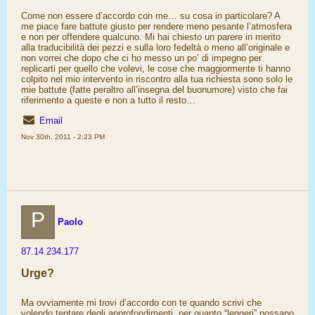
Come non essere d’accordo con me… su cosa in particolare? A
me piace fare battute giusto per rendere meno pesante l’atmosfera
e non per offendere qualcuno. Mi hai chiesto un parere in merito
alla traducibilità dei pezzi e sulla loro fedeltà o meno all’originale e
non vorrei che dopo che ci ho messo un po’ di impegno per
replicarti per quello che volevi, le cose che maggiormente ti hanno
colpito nel mio intervento in riscontro alla tua richiesta sono solo le
mie battute (fatte peraltro all’insegna del buonumore) visto che fai
riferimento a queste e non a tutto il resto…
Email
Nov 30th, 2011 - 2:23 PM
P
Paolo
87.14.234.177
Urge?
Ma ovviamente mi trovi d’accordo con te quando scrivi che
volendo tentare degli approfondimenti, per quanto “leggeri” possano