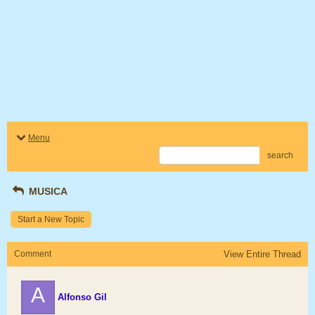
Menu
search
MUSICA
Start a New Topic
Comment
View Entire Thread
A
Alfonso Gil