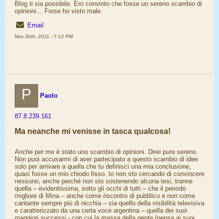
Blog ti sia possibile. Ero convinto che fosse un sereno scambio di
opinioni… Forse ho visto male.
Email
Nov 30th, 2011 - 7:12 PM
P
Paolo
87.8.239.161
Ma neanche mi venisse in tasca qualcosa!
Anche per me è stato uno scambio di opinioni. Direi pure sereno.
Non puoi accusarmi di aver partecipato a questo scambio di idee
solo per arrivare a quella che tu definisci una mia conclusione,
quasi fosse un mio chiodo fisso. Io non sto cercando di convincere
nessuno, anche perché non sto sostenendo alcuna tesi, tranne
quella – evidentissima, sotto gli occhi di tutti – che il periodo
migliore di Mina – anche come riscontro di pubblico e non come
cantante sempre più di nicchia – sia quello della visibilità televisiva
e caratterizzato da una certa voce argentina – quella dei suoi
maggiori successi - con cui la massa della gente (pensa ai suoi