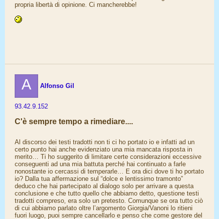
propria libertà di opinione. Ci mancherebbe!
A
Alfonso Gil
93.42.9.152
C'è sempre tempo a rimediare....
Al discorso dei testi tradotti non ti ci ho portato io e infatti ad un
certo punto hai anche evidenziato una mia mancata risposta in
merito… Ti ho suggerito di limitare certe considerazioni eccessive
conseguenti ad una mia battuta perché hai continuato a farle
nonostante io cercassi di temperarle… E ora dici dove ti ho portato
io? Dalla tua affermazione sul “dolce e lentissimo tramonto”
deduco che hai partecipato al dialogo solo per arrivare a questa
conclusione e che tutto quello che abbiamo detto, questione testi
tradotti compreso, era solo un pretesto. Comunque se ora tutto ciò
di cui abbiamo parlato oltre l’argomento Giorgia/Vanoni lo ritieni
fuori luogo, puoi sempre cancellarlo e penso che come gestore del