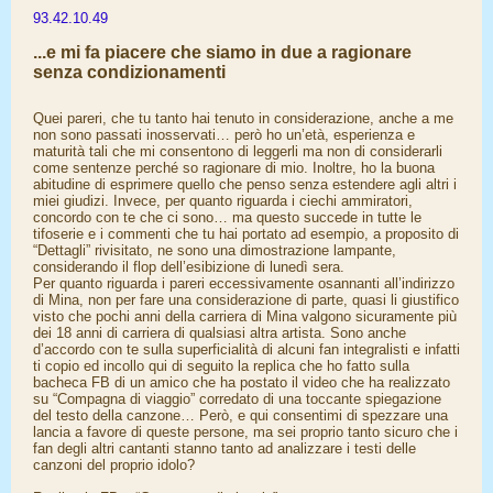
93.42.10.49
...e mi fa piacere che siamo in due a ragionare
senza condizionamenti
Quei pareri, che tu tanto hai tenuto in considerazione, anche a me
non sono passati inosservati… però ho un’età, esperienza e
maturità tali che mi consentono di leggerli ma non di considerarli
come sentenze perché so ragionare di mio. Inoltre, ho la buona
abitudine di esprimere quello che penso senza estendere agli altri i
miei giudizi. Invece, per quanto riguarda i ciechi ammiratori,
concordo con te che ci sono… ma questo succede in tutte le
tifoserie e i commenti che tu hai portato ad esempio, a proposito di
“Dettagli” rivisitato, ne sono una dimostrazione lampante,
considerando il flop dell’esibizione di lunedì sera.
Per quanto riguarda i pareri eccessivamente osannanti all’indirizzo
di Mina, non per fare una considerazione di parte, quasi li giustifico
visto che pochi anni della carriera di Mina valgono sicuramente più
dei 18 anni di carriera di qualsiasi altra artista. Sono anche
d’accordo con te sulla superficialità di alcuni fan integralisti e infatti
ti copio ed incollo qui di seguito la replica che ho fatto sulla
bacheca FB di un amico che ha postato il video che ha realizzato
su “Compagna di viaggio” corredato di una toccante spiegazione
del testo della canzone… Però, e qui consentimi di spezzare una
lancia a favore di queste persone, ma sei proprio tanto sicuro che i
fan degli altri cantanti stanno tanto ad analizzare i testi delle
canzoni del proprio idolo?