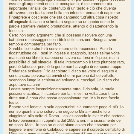
essere gli argomenti di cui ci occupiamo, è sicuramente più
importante l’analisi del contenuto di un testo e ciò che diventa
attraverso una traduzione bella ma infedele, cercare di capire se
l’interprete è cosciente che sta cantando tutt’altra cosa rispetto
all’originale italiano o si limita a seguire su un gobbo come le
parole straniere vadano pronunciate, attento o disattendendo la
fonetica.
Certo non sono argomenti che si possano risolvere con una
battutina o messaggini con i titoli delle canzoni. Bisogna avere
tempo e competenza per farlo.
Sarebbe bello che tutti scrivessero delle recensioni. Pure la
ricostruzione dei i testi in inglese o spagnolo, spessissime volte
mancanti sui libretti, sarebbe un lavoro da farsi in équipe, ma la
possibilità di tali sinergie, di tale interscambio è fatto piuttosto raro,
perché faticoso, perché la gente non ha voglia di rompersi troppo.
Preferisce scrivere: "Ho ascoltato il disco tre volte di seguito e
sono ancora pervasa da brividi che mi partono dal cervelletto,
scendono lungo la schiena ed arrivano al coccige! Un disco che
aspettavo da anni"
Lodare sempre incondizionatamente tutto, l’idolatria, la totale
posizione acritica, il ricordare per la millesima volta cose trite e
ritrite non è cosa che possa appassionare me. Ma io non faccio
testo.
Essere veri fanatici o solo opportunisti sicuramente paga di più. Io
non so quanti siano coloro che seguono Mina – anche loro
viaggiatori alla volta di Roma – collezionando le riviste che portano
la loro beniamina in copertina dal 1958 a ieri, ma sicuramente ce
ne sono. Molti. Io non so quanti siano coloro che sbavano per
leggere le memorie di Colabucci e sapere se il corpetto dell’abito di
Mina nella nona puntata di Canzonissima 68 era a giro manica e