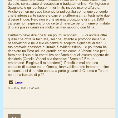
da solo, senza aiuto di vocabolari o traduttori online. Per Inglese e
Spagnolo, e qui confesso i miei limiti, invece ricorro all’aiuto...
Anche se non ne vado facendo la radiografia comunque concordo
che è interessante sapere e capire la differenza fra i testi nelle due
diverse lingue. Però non è che su una produzione di circa 1500
canzoni non sapere a fondo certe differenze per un numero limitato
di brani possa cambiare molto nel mio rapporto con Mina…
Piuttosto devo dire che tu un po’ mi sconcerti… vuoi andare oltre
quello che offre la facciata, sei così attento e profondo nelle tue
osservazioni e nelle tue esigenze di scoprire significati di testi, il
tuo notevole spessore culturale è evidentissimo… e poi finora hai
riservato un Post ad una grande artista come la Vanoni solo per il
fatto che il suo culo costituiva per Strehler quell’oscuro oggetto del
desiderio (Ornella Vanoni alla riscossa: "Strehler? Era un
erotomane. Elogiava il mio sedere"). Possibile mai che una
cantante di classe come Ornella, inarrivabile come interprete, oltre
cinquant’anni di attività canora a parte gli anni di Cinema e Teatro,
non ti ha ispirato di più?
Email
Nov 30th, 2011 - 1:05 AM