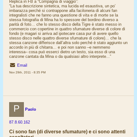
Replica in FB a “Compagna di viaggio”:
“La tua descrizione sintetica, ma lucida ed esaustiva, un po’
imbarazza perché si contrappone alla faciloneria di alcuni fan
integralisti che ne fanno una questione di vita e di morte se la
stessa fotografia di Mina ha lo spessore del bordino diverso a
parità di foto… che lo stesso disco della Tigre è stato messo in
commercio con copertine in quattro sfumature diverse di colore di
fondo (e magari si arriva ad ipotecare casa pur di avere quello
stesso disco nelle quattro diverse sfumature di colore)… che la
stessa canzone differisce dall’altra solo perché è stato aggiunto un
accordo in più di chitarra… e poi non sanno –e nemmeno
interessa– cosa può esserci dietro un testo, sia esso di una
canzone cantata da Mina o da qualsiasi altro interprete...”
Email
Nov 29th, 2011 - 8:35 PM
P
Paolo
87.8.60.162
Ci sono fan (di diverse sfumature) e ci sono attenti