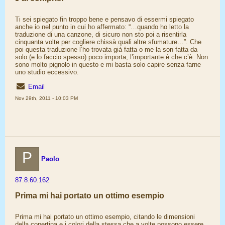
Ti sei spiegato fin troppo bene e pensavo di essermi spiegato
anche io nel punto in cui ho affermato: “…quando ho letto la
traduzione di una canzone, di sicuro non sto poi a risentirla
cinquanta volte per cogliere chissà quali altre sfumature…”. Che
poi questa traduzione l’ho trovata già fatta o me la son fatta da
solo (e lo faccio spesso) poco importa, l’importante è che c’è. Non
sono molto pignolo in questo e mi basta solo capire senza farne
uno studio eccessivo.
Email
Nov 29th, 2011 - 10:03 PM
P
Paolo
87.8.60.162
Prima mi hai portato un ottimo esempio
Prima mi hai portato un ottimo esempio, citando le dimensioni
della copertina e i colori della stessa che a volte possono essere