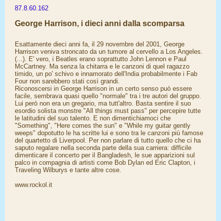
87.8.60.162
George Harrison, i dieci anni dalla scomparsa
Esattamente dieci anni fa, il 29 novembre del 2001, George
Harrison veniva stroncato da un tumore al cervello a Los Angeles.
(...). E' vero, i Beatles erano soprattutto John Lennon e Paul
McCartney. Ma senza la chitarra e le canzoni di quel ragazzo
timido, un po' schivo e innamorato dell'India probabilmente i Fab
Four non sarebbero stati così grandi.
Riconoscersi in George Harrison in un certo senso può essere
facile, sembrava quasi quello "normale" tra i tre autori del gruppo.
Lui però non era un gregario, ma tutt'altro. Basta sentire il suo
esordio solista monstre "All things must pass" per percepire tutte
le latitudini del suo talento. E non dimentichiamoci che
"Something", "Here comes the sun" e "While my guitar gently
weeps" dopotutto le ha scritte lui e sono tra le canzoni più famose
del quartetto di Liverpool. Per non parlare di tutto quello che ci ha
saputo regalare nella seconda parte della sua carriera: difficile
dimenticare il concerto per il Bangladesh, le sue apparizioni sul
palco in compagnia di artisti come Bob Dylan ed Eric Clapton, i
Traveling Wilburys e tante altre cose.
www.rockol.it