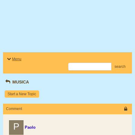
Menu
search
MUSICA
Start a New Topic
Comment
P
Paolo