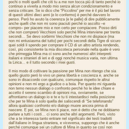
pochi o molti quelli che citi tu a me non tocca più di tanto perché io
continuo a viverla a modo mio senza alcun condizionamento e
senza criticare. Se io dico che “Piccolino” per me è il più bel lavoro
di questi ultimi dieci anni (e lo confermo) è perché davvero lo
penso. Però ho avuto la coerenza (e le palle) di dire pubblicamente
anche quelli che non mi sono piaciuti perché io ascolto –e
compro– per piacere mio e non certo per compiacere. Posso dirti
che non comprerò Vecchioni solo perché Mina interviene per trenta
secondi… Se devo sorbirmi Vecchioni che non mi dispiace (ma
non mi entusiasma del tutto) per pochi secondi della Tigre di sicuro
quei soldi li spendo per comprare il CD di un altro artista rendendo,
così, più consistente la mia discoteca personale nella quale è vero
che primeggia Mina ma ci sono anche numerosi altri interpreti
italiani e stranieri di ieri e di oggi nonché musica varia, non ultima
la Lirica… e il tutto secondo i miei gusti.
Il mio modo di coltivare la passione per Mina non ritengo che sia
quello giusto però lo vivo un piena libertà e coscienza e, anche se
sono in disaccordo con qualcuno, comunque rispetto le altrui
opinioni e non mi ergo a giudice o a boia. Per quanto mi riguarda
non temo nessun dialogo o confronto perché ho le idee chiare e
accetto il sereno scambio di opinioni ma, ovviamente, se
affrontiamo un dialogo io e te e tu ti intestardisci nella posizione
che per te Mina è solo quella dei saliscendi di “Se telefonando”
allora qualsiasi confronto e/o dialogo muore ancora prima di
nascere. E poi, se Mina non ti piace, non è detto che ne dobbiamo
parlare a tutti i costi… ci sono anche altri argomenti. Però, visto
che a te interessa tanto entrare nel significato dei testi tradotti
dall’italiano in lingua straniera, e viceversa, suppongo che è anche
perché comunque sei un cultore di Mina in quanto se così non