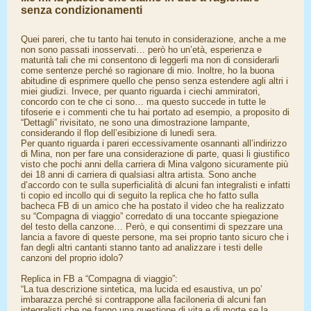
senza condizionamenti
Quei pareri, che tu tanto hai tenuto in considerazione, anche a me
non sono passati inosservati… però ho un’età, esperienza e
maturità tali che mi consentono di leggerli ma non di considerarli
come sentenze perché so ragionare di mio. Inoltre, ho la buona
abitudine di esprimere quello che penso senza estendere agli altri i
miei giudizi. Invece, per quanto riguarda i ciechi ammiratori,
concordo con te che ci sono… ma questo succede in tutte le
tifoserie e i commenti che tu hai portato ad esempio, a proposito di
“Dettagli” rivisitato, ne sono una dimostrazione lampante,
considerando il flop dell’esibizione di lunedì sera.
Per quanto riguarda i pareri eccessivamente osannanti all’indirizzo
di Mina, non per fare una considerazione di parte, quasi li giustifico
visto che pochi anni della carriera di Mina valgono sicuramente più
dei 18 anni di carriera di qualsiasi altra artista. Sono anche
d’accordo con te sulla superficialità di alcuni fan integralisti e infatti
ti copio ed incollo qui di seguito la replica che ho fatto sulla
bacheca FB di un amico che ha postato il video che ha realizzato
su “Compagna di viaggio” corredato di una toccante spiegazione
del testo della canzone… Però, e qui consentimi di spezzare una
lancia a favore di queste persone, ma sei proprio tanto sicuro che i
fan degli altri cantanti stanno tanto ad analizzare i testi delle
canzoni del proprio idolo?
Replica in FB a “Compagna di viaggio”:
“La tua descrizione sintetica, ma lucida ed esaustiva, un po’
imbarazza perché si contrappone alla faciloneria di alcuni fan
integralisti che ne fanno una questione di vita e di morte se la