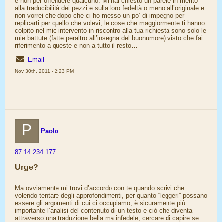
e non per offendere qualcuno. Mi hai chiesto un parere in merito
alla traducibilità dei pezzi e sulla loro fedeltà o meno all’originale e
non vorrei che dopo che ci ho messo un po’ di impegno per
replicarti per quello che volevi, le cose che maggiormente ti hanno
colpito nel mio intervento in riscontro alla tua richiesta sono solo le
mie battute (fatte peraltro all’insegna del buonumore) visto che fai
riferimento a queste e non a tutto il resto…
Email
Nov 30th, 2011 - 2:23 PM
P
Paolo
87.14.234.177
Urge?
Ma ovviamente mi trovi d’accordo con te quando scrivi che
volendo tentare degli approfondimenti, per quanto “leggeri” possano
essere gli argomenti di cui ci occupiamo, è sicuramente più
importante l’analisi del contenuto di un testo e ciò che diventa
attraverso una traduzione bella ma infedele, cercare di capire se