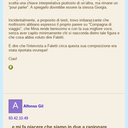
scelta una chiave interpretativa piuttosto di un’altra, ma rimane un
“pour parler”. A spiegarlo dovrebbe essere la stessa Giorgia.
Incidentalmente, a proposito di testi, trovo imbarazzante che
moltissimi abbiano espresso il proprio parere su “Compagna di
viaggio”, che Mina rende benissimo e con la sua migliore voce,
senza aver capito minimamente chi si nasconda dietro tale figura e
che cosa abbia voluto dire Faletti.
E dire che l'intervista a Faletti circa questa sua composizione era
stata riportata ovunque!
Ciao!
A
Alfonso Gil
93.42.10.49
...e mi fa piacere che siamo in due a ragionare