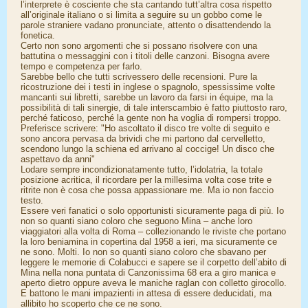
l’interprete è cosciente che sta cantando tutt’altra cosa rispetto
all’originale italiano o si limita a seguire su un gobbo come le
parole straniere vadano pronunciate, attento o disattendendo la
fonetica.
Certo non sono argomenti che si possano risolvere con una
battutina o messaggini con i titoli delle canzoni. Bisogna avere
tempo e competenza per farlo.
Sarebbe bello che tutti scrivessero delle recensioni. Pure la
ricostruzione dei i testi in inglese o spagnolo, spessissime volte
mancanti sui libretti, sarebbe un lavoro da farsi in équipe, ma la
possibilità di tali sinergie, di tale interscambio è fatto piuttosto raro,
perché faticoso, perché la gente non ha voglia di rompersi troppo.
Preferisce scrivere: "Ho ascoltato il disco tre volte di seguito e
sono ancora pervasa da brividi che mi partono dal cervelletto,
scendono lungo la schiena ed arrivano al coccige! Un disco che
aspettavo da anni"
Lodare sempre incondizionatamente tutto, l’idolatria, la totale
posizione acritica, il ricordare per la millesima volta cose trite e
ritrite non è cosa che possa appassionare me. Ma io non faccio
testo.
Essere veri fanatici o solo opportunisti sicuramente paga di più. Io
non so quanti siano coloro che seguono Mina – anche loro
viaggiatori alla volta di Roma – collezionando le riviste che portano
la loro beniamina in copertina dal 1958 a ieri, ma sicuramente ce
ne sono. Molti. Io non so quanti siano coloro che sbavano per
leggere le memorie di Colabucci e sapere se il corpetto dell’abito di
Mina nella nona puntata di Canzonissima 68 era a giro manica e
aperto dietro oppure aveva le maniche raglan con colletto girocollo.
E battono le mani impazienti in attesa di essere deducidati, ma
allibito ho scoperto che ce ne sono.