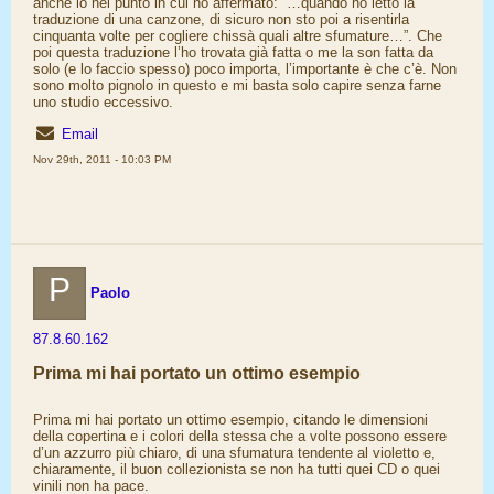
anche io nel punto in cui ho affermato: “…quando ho letto la
traduzione di una canzone, di sicuro non sto poi a risentirla
cinquanta volte per cogliere chissà quali altre sfumature…”. Che
poi questa traduzione l’ho trovata già fatta o me la son fatta da
solo (e lo faccio spesso) poco importa, l’importante è che c’è. Non
sono molto pignolo in questo e mi basta solo capire senza farne
uno studio eccessivo.
Email
Nov 29th, 2011 - 10:03 PM
P
Paolo
87.8.60.162
Prima mi hai portato un ottimo esempio
Prima mi hai portato un ottimo esempio, citando le dimensioni
della copertina e i colori della stessa che a volte possono essere
d’un azzurro più chiaro, di una sfumatura tendente al violetto e,
chiaramente, il buon collezionista se non ha tutti quei CD o quei
vinili non ha pace.