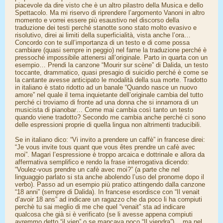
piacevole da dire visto che è un altro pilastro della Musica e dello
Spettacolo. Ma mi riservo di riprendere l’argomento Vanoni in altro
momento e vorrei essere più esaustivo nel discorso della
traduzione dei testi perché stanotte sono stato molto evasivo e
risolutivo, direi ai limiti della superficialità, vista anche l’ora…
Concordo con te sull’importanza di un testo e di come possa
cambiare (quasi sempre in peggio) nel farne la traduzione perché è
pressoché impossibile attenersi all’originale. Parto in quarta con un
esempio… Prendi la canzone “Mourir sur scène” di Dalida, un testo
toccante, drammatico, quasi presagio di suicidio perché è come se
la cantante avesse anticipato le modalità della sua morte. Tradotto
in italiano è stato ridotto ad un banale “Quando nasce un nuovo
amore” nel quale il tema inquietante dell’originale cambia del tutto
perché ci troviamo di fronte ad una donna che si innamora di un
musicista di pianobar… Come mai cambia così tanto un testo
quando viene tradotto? Secondo me cambia anche perché ci sono
delle espressioni proprie di quella lingua non altrimenti traducibili.
Se in italiano dico: “Vi invito a prendere un caffè” in francese direi:
“Je vous invite tous quant que vous êtes prendre un cafè avec
moi”. Magari l’espressione è troppo arcaica e dottrinale e allora da
affermativa semplifico e rendo la frase interrogativa dicendo:
“Voulez-vous prendre un cafè avec moi?” (a parte che nel
linguaggio parlato si sta anche abolendo l’uso del pronome dopo il
verbo). Passo ad un esempio più pratico attingendo dalla canzone
“18 anni” (sempre di Dalida). In francese esordisce con “Il venait
d’avoir 18 ans” ad indicare un ragazzo che da poco li ha compiuti
perchè tu sai meglio di me che quel “venait” sta ad indicare
qualcosa che già si è verificato (se li avesse appena compiuti
avremmo detto “il vien” o se mancava poco “Il viendra”)… ma nel