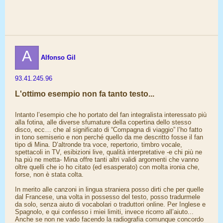
A
Alfonso Gil
93.41.245.96
L'ottimo esempio non fa tanto testo...
Intanto l’esempio che ho portato del fan integralista interessato più
alla fotina, alle diverse sfumature della copertina dello stesso
disco, ecc… che al significato di “Compagna di viaggio” l’ho fatto
in tono semiserio e non perché quello da me descritto fosse il fan
tipo di Mina. D’altronde tra voce, repertorio, timbro vocale,
spettacoli in TV, esibizioni live, qualità interpretative -e chi più ne
ha più ne metta- Mina offre tanti altri validi argomenti che vanno
oltre quelli che io ho citato (ed esasperato) con molta ironia che,
forse, non è stata colta.
In merito alle canzoni in lingua straniera posso dirti che per quelle
dal Francese, una volta in possesso del testo, posso tradurmele
da solo, senza aiuto di vocabolari o traduttori online. Per Inglese e
Spagnolo, e qui confesso i miei limiti, invece ricorro all’aiuto...
Anche se non ne vado facendo la radiografia comunque concordo