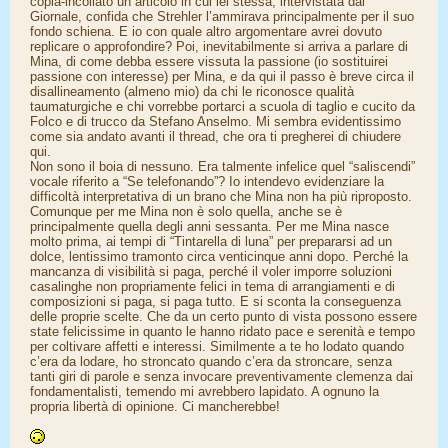
copia-incollato un articolo in cui lei stessa, intervistata dal
Giornale, confida che Strehler l’ammirava principalmente per il suo
fondo schiena. E io con quale altro argomentare avrei dovuto
replicare o approfondire? Poi, inevitabilmente si arriva a parlare di
Mina, di come debba essere vissuta la passione (io sostituirei
passione con interesse) per Mina, e da qui il passo è breve circa il
disallineamento (almeno mio) da chi le riconosce qualità
taumaturgiche e chi vorrebbe portarci a scuola di taglio e cucito da
Folco e di trucco da Stefano Anselmo. Mi sembra evidentissimo
come sia andato avanti il thread, che ora ti pregherei di chiudere
qui.
Non sono il boia di nessuno. Era talmente infelice quel “saliscendi”
vocale riferito a “Se telefonando”? Io intendevo evidenziare la
difficoltà interpretativa di un brano che Mina non ha più riproposto.
Comunque per me Mina non è solo quella, anche se è
principalmente quella degli anni sessanta. Per me Mina nasce
molto prima, ai tempi di “Tintarella di luna” per prepararsi ad un
dolce, lentissimo tramonto circa venticinque anni dopo. Perché la
mancanza di visibilità si paga, perché il voler imporre soluzioni
casalinghe non propriamente felici in tema di arrangiamenti e di
composizioni si paga, si paga tutto. E si sconta la conseguenza
delle proprie scelte. Che da un certo punto di vista possono essere
state felicissime in quanto le hanno ridato pace e serenità e tempo
per coltivare affetti e interessi. Similmente a te ho lodato quando
c’era da lodare, ho stroncato quando c’era da stroncare, senza
tanti giri di parole e senza invocare preventivamente clemenza dai
fondamentalisti, temendo mi avrebbero lapidato. A ognuno la
propria libertà di opinione. Ci mancherebbe!