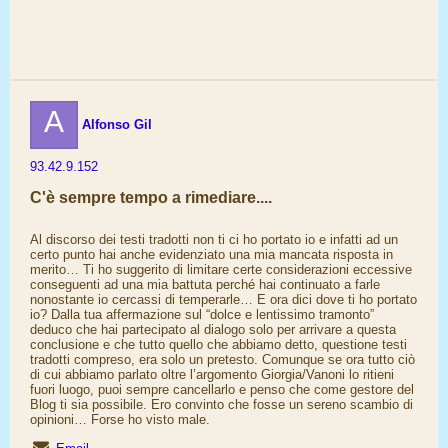
A
Alfonso Gil
93.42.9.152
C'è sempre tempo a rimediare....
Al discorso dei testi tradotti non ti ci ho portato io e infatti ad un
certo punto hai anche evidenziato una mia mancata risposta in
merito… Ti ho suggerito di limitare certe considerazioni eccessive
conseguenti ad una mia battuta perché hai continuato a farle
nonostante io cercassi di temperarle… E ora dici dove ti ho portato
io? Dalla tua affermazione sul “dolce e lentissimo tramonto”
deduco che hai partecipato al dialogo solo per arrivare a questa
conclusione e che tutto quello che abbiamo detto, questione testi
tradotti compreso, era solo un pretesto. Comunque se ora tutto ciò
di cui abbiamo parlato oltre l’argomento Giorgia/Vanoni lo ritieni
fuori luogo, puoi sempre cancellarlo e penso che come gestore del
Blog ti sia possibile. Ero convinto che fosse un sereno scambio di
opinioni… Forse ho visto male.