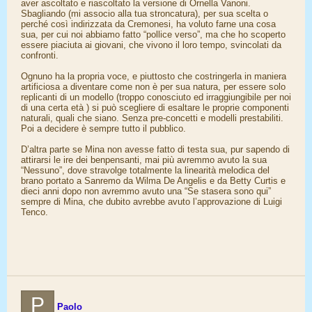
aver ascoltato e riascoltato la versione di Ornella Vanoni.
Sbagliando (mi associo alla tua stroncatura), per sua scelta o
perché così indirizzata da Cremonesi, ha voluto farne una cosa
sua, per cui noi abbiamo fatto “pollice verso”, ma che ho scoperto
essere piaciuta ai giovani, che vivono il loro tempo, svincolati da
confronti.
Ognuno ha la propria voce, e piuttosto che costringerla in maniera
artificiosa a diventare come non è per sua natura, per essere solo
replicanti di un modello (troppo conosciuto ed irraggiungibile per noi
di una certa età ) si può scegliere di esaltare le proprie componenti
naturali, quali che siano. Senza pre-concetti e modelli prestabiliti.
Poi a decidere è sempre tutto il pubblico.
D’altra parte se Mina non avesse fatto di testa sua, pur sapendo di
attirarsi le ire dei benpensanti, mai più avremmo avuto la sua
“Nessuno”, dove stravolge totalmente la linearità melodica del
brano portato a Sanremo da Wilma De Angelis e da Betty Curtis e
dieci anni dopo non avremmo avuto una “Se stasera sono qui”
sempre di Mina, che dubito avrebbe avuto l’approvazione di Luigi
Tenco.
P
Paolo