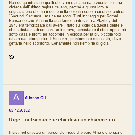
Non so quanti siano quelli che vanno al cinema a vedersi l’ultima
ciofeca dell’ultimo regista italiano, perché è giunta loro la
segnalazione che ha inserito nella colonna sonora dieci secondi di
“Sacundì Sacundà , ma ce ne sono. Tutti in viaggio per Roma!
Pensando che Mina nella sua famosa intervista a Playboy del
1973 era terrorizzata dall’avere il fiato sul collo da questa gente e
che a distanza di decenni se li ritrova, nonostante il ritiro, appostati
sotto casa e pronti ad accorrere in edicola per la più piccola foto
rubata dai fotoreporter di Signorini, prontamente segnalata, deve
gettarla nello sconforto. Certamente non riempirla di gioia.
A
Alfonso Gil
93.42.9.152
Urge... nel senso che chiedevo un chiarimento
Insisti nel criticare un personale modo di vivere Mina e che siano