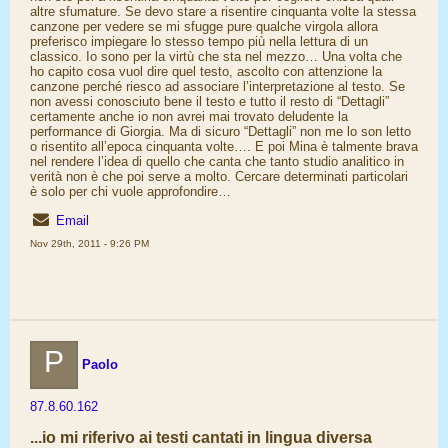
altre sfumature. Se devo stare a risentire cinquanta volte la stessa
canzone per vedere se mi sfugge pure qualche virgola allora
preferisco impiegare lo stesso tempo più nella lettura di un
classico. Io sono per la virtù che sta nel mezzo… Una volta che
ho capito cosa vuol dire quel testo, ascolto con attenzione la
canzone perché riesco ad associare l’interpretazione al testo. Se
non avessi conosciuto bene il testo e tutto il resto di “Dettagli”
certamente anche io non avrei mai trovato deludente la
performance di Giorgia. Ma di sicuro “Dettagli” non me lo son letto
o risentito all’epoca cinquanta volte…. E poi Mina è talmente brava
nel rendere l’idea di quello che canta che tanto studio analitico in
verità non è che poi serve a molto. Cercare determinati particolari
è solo per chi vuole approfondire…
Email
Nov 29th, 2011 - 9:26 PM
P
Paolo
87.8.60.162
...io mi riferivo ai testi cantati in lingua diversa