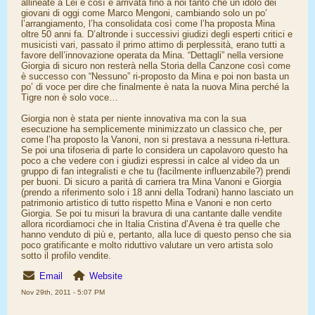
allineate a Lei e così è arrivata fino a noi tanto che un idolo dei
giovani di oggi come Marco Mengoni, cambiando solo un po’
l’arrangiamento, l’ha consolidata così come l’ha proposta Mina
oltre 50 anni fa. D’altronde i successivi giudizi degli esperti critici e
musicisti vari, passato il primo attimo di perplessità, erano tutti a
favore dell’innovazione operata da Mina. “Dettagli” nella versione
Giorgia di sicuro non resterà nella Storia della Canzone così come
è successo con “Nessuno” ri-proposto da Mina e poi non basta un
po’ di voce per dire che finalmente è nata la nuova Mina perché la
Tigre non è solo voce…
Giorgia non è stata per niente innovativa ma con la sua
esecuzione ha semplicemente minimizzato un classico che, per
come l’ha proposto la Vanoni, non si prestava a nessuna ri-lettura.
Se poi una tifoseria di parte lo considera un capolavoro questo ha
poco a che vedere con i giudizi espressi in calce al video da un
gruppo di fan integralisti e che tu (facilmente influenzabile?) prendi
per buoni. Di sicuro a parità di carriera tra Mina Vanoni e Giorgia
(prendo a riferimento solo i 18 anni della Todrani) hanno lasciato un
patrimonio artistico di tutto rispetto Mina e Vanoni e non certo
Giorgia. Se poi tu misuri la bravura di una cantante dalle vendite
allora ricordiamoci che in Italia Cristina d’Avena è tra quelle che
hanno venduto di più e, pertanto, alla luce di questo penso che sia
poco gratificante e molto riduttivo valutare un vero artista solo
sotto il profilo vendite.
Email
Website
Nov 29th, 2011 - 5:07 PM