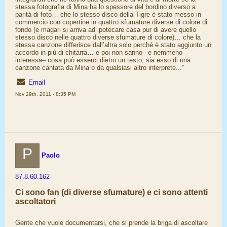
stessa fotografia di Mina ha lo spessore del bordino diverso a
parità di foto… che lo stesso disco della Tigre è stato messo in
commercio con copertine in quattro sfumature diverse di colore di
fondo (e magari si arriva ad ipotecare casa pur di avere quello
stesso disco nelle quattro diverse sfumature di colore)… che la
stessa canzone differisce dall’altra solo perché è stato aggiunto un
accordo in più di chitarra… e poi non sanno –e nemmeno
interessa– cosa può esserci dietro un testo, sia esso di una
canzone cantata da Mina o da qualsiasi altro interprete...”
Email
Nov 29th, 2011 - 8:35 PM
P
Paolo
87.8.60.162
Ci sono fan (di diverse sfumature) e ci sono attenti
ascoltatori
Gente che vuole documentarsi, che si prende la briga di ascoltare