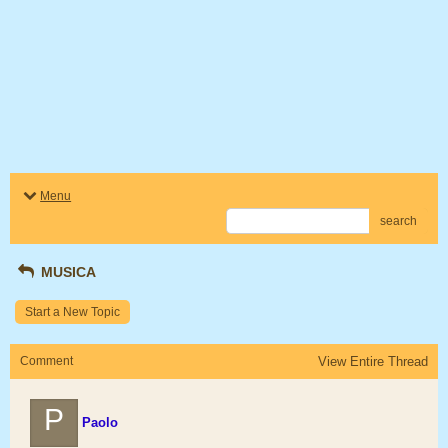
Menu
search
MUSICA
Start a New Topic
Comment
View Entire Thread
P
Paolo