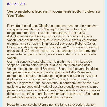
87.2.232.201
Sono andato a leggermi i commenti sotto i video su
You Tube
Premetto che ieri sera Giorgia ha sorpreso pure me – in negativo –
con questa sua rilettura di “Dettagli”. Ciò che mi ha colpito
maggiormente è stata l’assoluta mancanza di sensualità
dell’interpretazione di Giorgia se rapportata a quella di Ornella
Vanoni, che a distanza di quasi quarant’anni è ancora validissima
e oltretutto ricalca quella intimista del suo autore Roberto Carlos.
Ora sono andato a leggermi i commenti su You Tube e li trovo tutti
entusiastici. C’è chi non conosceva la canzone e solo attraverso
ricerche ha scoperto che in passato era stato un successo della
Vanoni.
Così, mi sono ricordato che anch’io molti, molti anni fa avevo
scoperto “Un’ora sola ti vorrei” grazie all’interpretazione della
Vanoni e più ancora degli Showmen. Entrambe facevano inorridire
mio padre che sosteneva che sia gli uni che l’altra l’avevano
totalmente snaturata. La canzone originale non era così. Alla fine
degli anni sessanta non c’erano You Tube, I-Tunes, Emule,
Internet in generale, che consentono un confronto immediato. Solo
qualche anno dopo ebbi modo di ascoltare quelle versioni che mio
padre riconosceva come le originali, il modello da cui non si poteva
deflettere, e confesso che le trovai entrambe polverose. Sia quella
di Fedora Mingarelli che quella di Nuccia Natali.
Pertanto io penso che Giorgia non sia tanto sprovveduta da non