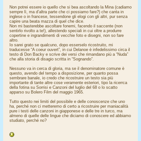
Non potrei essere io quello che si bea ascoltando la Mina (cadiamo
sempre lì, ma d’altra parte che ci possiamo fare?) che canta in
inglese o in francese, tessendone gli elogi con gli altri, pur senza
capire una beata mazza di quel che dice.
Non mi basterebbe ascoltare fonemi, facendo il saccente (non
sentirlo rivolto a te!), allestendo speciali in cui oltre a produrre
copertine e ingrandimenti di vecchie foto e disegni, non so fare
altro.
Io sarei grato se qualcuno, dopo esserselo ricostruito, mi
traducesse “A coeur ouvert”, in cui Delanoe è infedelissimo circa il
testo di Don Backy e scrive dei versi che rimandano più a “Nuda”
che alla storia di disagio scritta in “Sognando”.
Nessuno va in cerca di gloria, ma se il denominatore comune è
questo, avendo del tempo a disposizione, per quanto possa
sembrare banale, io credo che ricostruire un testo sia più
importante di tante altre cose veramente esteriori, tipo la ricerrca
della fotina su Sorrisi e Canzoni del luglio del 68 o lo scatto
apparso su Bolero Film del maggio 1965.
Tutto questo nei limiti del possibile e delle conoscenze che uno
ha, perché non ci metteremo di certo a ricostruire per maniacalità
pure i testi delle canzoni in giapponese e delle tre in turco, ma
almeno di quelle delle lingue che diciamo di conoscere ed abbiamo
studiato, perché no?