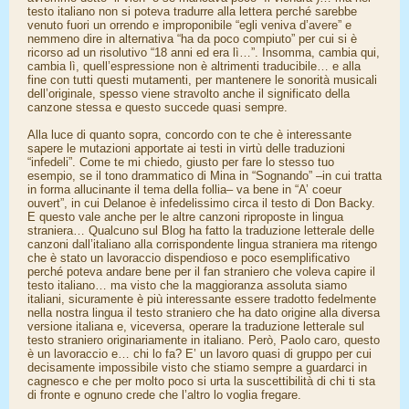
testo italiano non si poteva tradurre alla lettera perché sarebbe
venuto fuori un orrendo e improponibile “egli veniva d’avere” e
nemmeno dire in alternativa “ha da poco compiuto” per cui si è
ricorso ad un risolutivo “18 anni ed era lì…”. Insomma, cambia qui,
cambia lì, quell’espressione non è altrimenti traducibile… e alla
fine con tutti questi mutamenti, per mantenere le sonorità musicali
dell’originale, spesso viene stravolto anche il significato della
canzone stessa e questo succede quasi sempre.
Alla luce di quanto sopra, concordo con te che è interessante
sapere le mutazioni apportate ai testi in virtù delle traduzioni
“infedeli”. Come te mi chiedo, giusto per fare lo stesso tuo
esempio, se il tono drammatico di Mina in “Sognando” –in cui tratta
in forma allucinante il tema della follia– va bene in “A’ coeur
ouvert”, in cui Delanoe è infedelissimo circa il testo di Don Backy.
E questo vale anche per le altre canzoni riproposte in lingua
straniera… Qualcuno sul Blog ha fatto la traduzione letterale delle
canzoni dall’italiano alla corrispondente lingua straniera ma ritengo
che è stato un lavoraccio dispendioso e poco esemplificativo
perché poteva andare bene per il fan straniero che voleva capire il
testo italiano… ma visto che la maggioranza assoluta siamo
italiani, sicuramente è più interessante essere tradotto fedelmente
nella nostra lingua il testo straniero che ha dato origine alla diversa
versione italiana e, viceversa, operare la traduzione letterale sul
testo straniero originariamente in italiano. Però, Paolo caro, questo
è un lavoraccio e… chi lo fa? E’ un lavoro quasi di gruppo per cui
decisamente impossibile visto che stiamo sempre a guardarci in
cagnesco e che per molto poco si urta la suscettibilità di chi ti sta
di fronte e ognuno crede che l’altro lo voglia fregare.