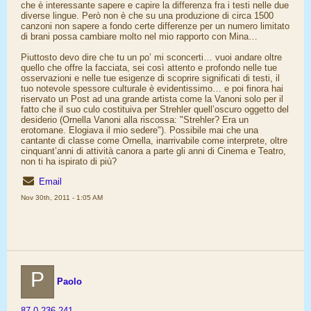
che è interessante sapere e capire la differenza fra i testi nelle due
diverse lingue. Però non è che su una produzione di circa 1500
canzoni non sapere a fondo certe differenze per un numero limitato
di brani possa cambiare molto nel mio rapporto con Mina…
Piuttosto devo dire che tu un po’ mi sconcerti… vuoi andare oltre
quello che offre la facciata, sei così attento e profondo nelle tue
osservazioni e nelle tue esigenze di scoprire significati di testi, il
tuo notevole spessore culturale è evidentissimo… e poi finora hai
riservato un Post ad una grande artista come la Vanoni solo per il
fatto che il suo culo costituiva per Strehler quell’oscuro oggetto del
desiderio (Ornella Vanoni alla riscossa: "Strehler? Era un
erotomane. Elogiava il mio sedere"). Possibile mai che una
cantante di classe come Ornella, inarrivabile come interprete, oltre
cinquant’anni di attività canora a parte gli anni di Cinema e Teatro,
non ti ha ispirato di più?
Email
Nov 30th, 2011 - 1:05 AM
P
Paolo
87.0.236.241