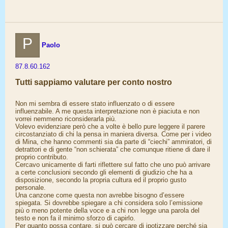
P
Paolo
87.8.60.162
Tutti sappiamo valutare per conto nostro
Non mi sembra di essere stato influenzato o di essere
influenzabile. A me questa interpretazione non è piaciuta e non
vorrei nemmeno riconsiderarla più.
Volevo evidenziare però che a volte è bello pure leggere il parere
circostanziato di chi la pensa in maniera diversa. Come per i video
di Mina, che hanno commenti sia da parte di “ciechi” ammiratori, di
detrattori e di gente “non schierata” che comunque ritiene di dare il
proprio contributo.
Cercavo unicamente di farti riflettere sul fatto che uno può arrivare
a certe conclusioni secondo gli elementi di giudizio che ha a
disposizione, secondo la propria cultura ed il proprio gusto
personale.
Una canzone come questa non avrebbe bisogno d’essere
spiegata. Si dovrebbe spiegare a chi considera solo l’emissione
più o meno potente della voce e a chi non legge una parola del
testo e non fa il minimo sforzo di capirlo.
Per quanto possa contare, si può cercare di ipotizzare perché sia