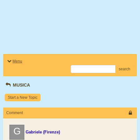
Menu
search
MUSICA
Start a New Topic
Comment
G
Gabriele (Firenze)