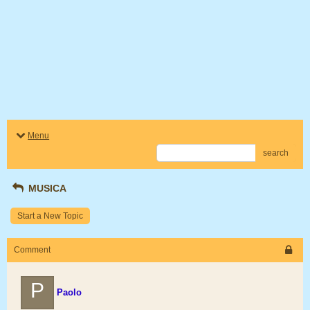
Menu
search
MUSICA
Start a New Topic
Comment
P
Paolo