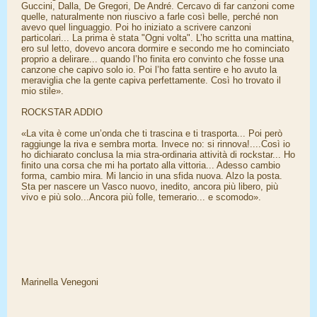
Guccini, Dalla, De Gregori, De André. Cercavo di far canzoni come
quelle, naturalmente non riuscivo a farle così belle, perché non
avevo quel linguaggio. Poi ho iniziato a scrivere canzoni
particolari... La prima è stata "Ogni volta". L’ho scritta una mattina,
ero sul letto, dovevo ancora dormire e secondo me ho cominciato
proprio a delirare... quando l’ho finita ero convinto che fosse una
canzone che capivo solo io. Poi l’ho fatta sentire e ho avuto la
meraviglia che la gente capiva perfettamente. Così ho trovato il
mio stile».
ROCKSTAR ADDIO
«La vita è come un’onda che ti trascina e ti trasporta... Poi però
raggiunge la riva e sembra morta. Invece no: si rinnova!....Così io
ho dichiarato conclusa la mia stra-ordinaria attività di rockstar... Ho
finito una corsa che mi ha portato alla vittoria... Adesso cambio
forma, cambio mira. Mi lancio in una sfida nuova. Alzo la posta.
Sta per nascere un Vasco nuovo, inedito, ancora più libero, più
vivo e più solo...Ancora più folle, temerario... e scomodo».
Marinella Venegoni