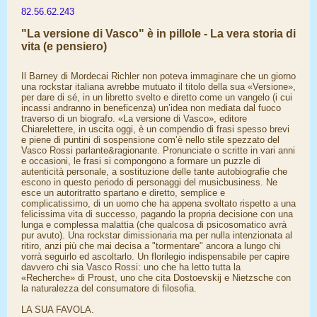
82.56.62.243
"La versione di Vasco" è in pillole - La vera storia di
vita (e pensiero)
Il Barney di Mordecai Richler non poteva immaginare che un giorno
una rockstar italiana avrebbe mutuato il titolo della sua «Versione»,
per dare di sé, in un libretto svelto e diretto come un vangelo (i cui
incassi andranno in beneficenza) un’idea non mediata dal fuoco
traverso di un biografo. «La versione di Vasco», editore
Chiarelettere, in uscita oggi, è un compendio di frasi spesso brevi
e piene di puntini di sospensione com’è nello stile spezzato del
Vasco Rossi parlante&ragionante. Pronunciate o scritte in vari anni
e occasioni, le frasi si compongono a formare un puzzle di
autenticità personale, a sostituzione delle tante autobiografie che
escono in questo periodo di personaggi del musicbusiness. Ne
esce un autoritratto spartano e diretto, semplice e
complicatissimo, di un uomo che ha appena svoltato rispetto a una
felicissima vita di successo, pagando la propria decisione con una
lunga e complessa malattia (che qualcosa di psicosomatico avrà
pur avuto). Una rockstar dimissionaria ma per nulla intenzionata al
ritiro, anzi più che mai decisa a "tormentare" ancora a lungo chi
vorrà seguirlo ed ascoltarlo. Un florilegio indispensabile per capire
davvero chi sia Vasco Rossi: uno che ha letto tutta la
«Recherche» di Proust, uno che cita Dostoevskij e Nietzsche con
la naturalezza del consumatore di filosofia.
LA SUA FAVOLA.