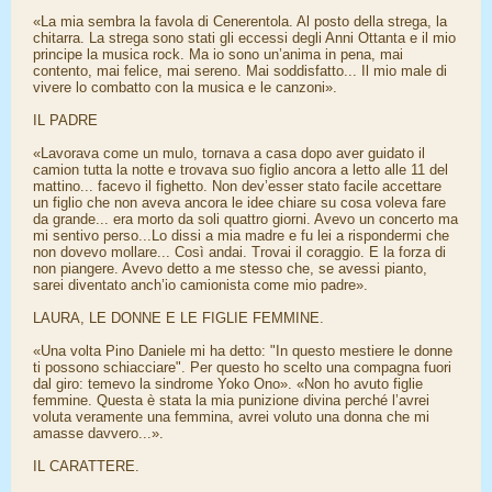
«La mia sembra la favola di Cenerentola. Al posto della strega, la
chitarra. La strega sono stati gli eccessi degli Anni Ottanta e il mio
principe la musica rock. Ma io sono un’anima in pena, mai
contento, mai felice, mai sereno. Mai soddisfatto... Il mio male di
vivere lo combatto con la musica e le canzoni».
IL PADRE
«Lavorava come un mulo, tornava a casa dopo aver guidato il
camion tutta la notte e trovava suo figlio ancora a letto alle 11 del
mattino... facevo il fighetto. Non dev’esser stato facile accettare
un figlio che non aveva ancora le idee chiare su cosa voleva fare
da grande... era morto da soli quattro giorni. Avevo un concerto ma
mi sentivo perso...Lo dissi a mia madre e fu lei a rispondermi che
non dovevo mollare... Così andai. Trovai il coraggio. E la forza di
non piangere. Avevo detto a me stesso che, se avessi pianto,
sarei diventato anch’io camionista come mio padre».
LAURA, LE DONNE E LE FIGLIE FEMMINE.
«Una volta Pino Daniele mi ha detto: "In questo mestiere le donne
ti possono schiacciare". Per questo ho scelto una compagna fuori
dal giro: temevo la sindrome Yoko Ono». «Non ho avuto figlie
femmine. Questa è stata la mia punizione divina perché l’avrei
voluta veramente una femmina, avrei voluto una donna che mi
amasse davvero...».
IL CARATTERE.