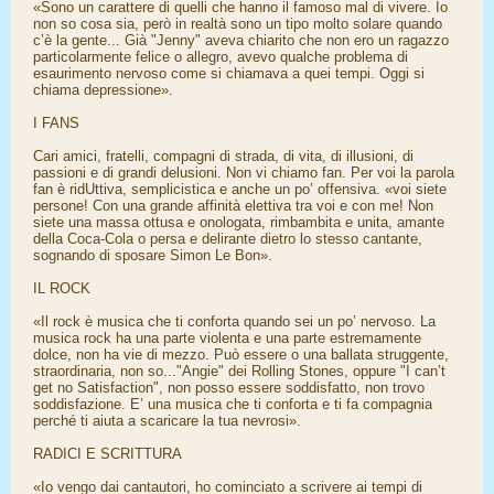
«Sono un carattere di quelli che hanno il famoso mal di vivere. Io
non so cosa sia, però in realtà sono un tipo molto solare quando
c’è la gente... Già "Jenny" aveva chiarito che non ero un ragazzo
particolarmente felice o allegro, avevo qualche problema di
esaurimento nervoso come si chiamava a quei tempi. Oggi si
chiama depressione».
I FANS
Cari amici, fratelli, compagni di strada, di vita, di illusioni, di
passioni e di grandi delusioni. Non vi chiamo fan. Per voi la parola
fan è ridUttiva, semplicistica e anche un po’ offensiva. «voi siete
persone! Con una grande affinità elettiva tra voi e con me! Non
siete una massa ottusa e onologata, rimbambita e unita, amante
della Coca-Cola o persa e delirante dietro lo stesso cantante,
sognando di sposare Simon Le Bon».
IL ROCK
«Il rock è musica che ti conforta quando sei un po’ nervoso. La
musica rock ha una parte violenta e una parte estremamente
dolce, non ha vie di mezzo. Può essere o una ballata struggente,
straordinaria, non so..."Angie" dei Rolling Stones, oppure "I can’t
get no Satisfaction", non posso essere soddisfatto, non trovo
soddisfazione. E’ una musica che ti conforta e ti fa compagnia
perché ti aiuta a scaricare la tua nevrosi».
RADICI E SCRITTURA
«Io vengo dai cantautori, ho cominciato a scrivere ai tempi di