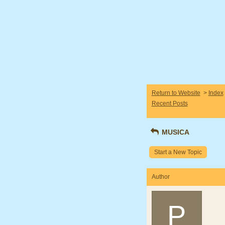
Return to Website
>
Index
Recent Posts
MUSICA
Start a New Topic
Author
P