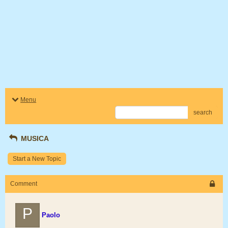
Menu
search
MUSICA
Start a New Topic
Comment
P
Paolo