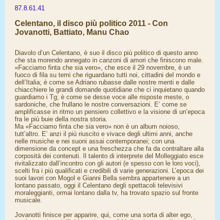
87.8.61.41
Celentano, il disco più politico 2011 - Con
Jovanotti, Battiato, Manu Chao
Diavolo d’un Celentano, è suo il disco più politico di questo anno
che sta morendo annegato in canzoni di amori che finiscono male.
«Facciamo finta che sia vero», che esce il 29 novembre, è un
fuoco di fila su temi che riguardano tutti noi, cittadini del mondo e
dell’Italia; è come se Adriano rubasse dalle nostre menti e dalle
chiacchiere le grandi domande quotidiane che ci inquietano quando
guardiamo i Tg; è come se desse voce alle risposte meste, o
sardoniche, che frullano le nostre conversazioni. E’ come se
amplificasse in ritmo un pensiero collettivo e la visione di un’epoca
fra le più buie della nostra storia.
Ma «Facciamo finta che sia vero» non è un album noioso,
tutt’altro. E’ anzi il più riuscito e vivace degli ultimi anni, anche
nelle musiche e nei suoni assai contemporanei; con una
dimensione da concept e una freschezza che fa da contraltare alla
corposità dei contenuti. Il talento di interprete del Molleggiato esce
rivitalizzato dall’incontro con gli autori (e spesso con le loro voci),
scelti fra i più qualificati e credibili di varie generazioni. L’epoca dei
suoi lavori con Mogol e Gianni Bella sembra appartenere a un
lontano passato, oggi il Celentano degli spettacoli televisivi
moraleggianti, ormai lontano dalla tv, ha trovato spazio sul fronte
musicale.
Jovanotti finisce per apparire, qui, come una sorta di alter ego,