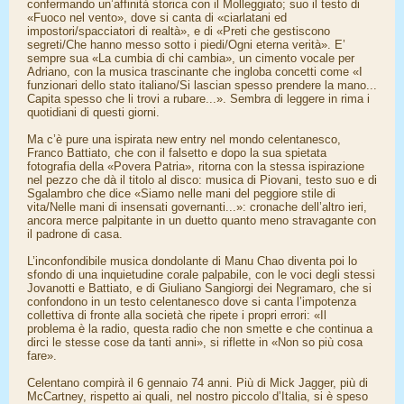
confermando un’affinità storica con il Molleggiato; suo il testo di
«Fuoco nel vento», dove si canta di «ciarlatani ed
impostori/spacciatori di realtà», e di «Preti che gestiscono
segreti/Che hanno messo sotto i piedi/Ogni eterna verità». E’
sempre sua «La cumbia di chi cambia», un cimento vocale per
Adriano, con la musica trascinante che ingloba concetti come «I
funzionari dello stato italiano/Si lascian spesso prendere la mano...
Capita spesso che li trovi a rubare...». Sembra di leggere in rima i
quotidiani di questi giorni.
Ma c’è pure una ispirata new entry nel mondo celentanesco,
Franco Battiato, che con il falsetto e dopo la sua spietata
fotografia della «Povera Patria», ritorna con la stessa ispirazione
nel pezzo che dà il titolo al disco: musica di Piovani, testo suo e di
Sgalambro che dice «Siamo nelle mani del peggiore stile di
vita/Nelle mani di insensati governanti...»: cronache dell’altro ieri,
ancora merce palpitante in un duetto quanto meno stravagante con
il padrone di casa.
L’inconfondibile musica dondolante di Manu Chao diventa poi lo
sfondo di una inquietudine corale palpabile, con le voci degli stessi
Jovanotti e Battiato, e di Giuliano Sangiorgi dei Negramaro, che si
confondono in un testo celentanesco dove si canta l’impotenza
collettiva di fronte alla società che ripete i propri errori: «Il
problema è la radio, questa radio che non smette e che continua a
dirci le stesse cose da tanti anni», si riflette in «Non so più cosa
fare».
Celentano compirà il 6 gennaio 74 anni. Più di Mick Jagger, più di
McCartney, rispetto ai quali, nel nostro piccolo d’Italia, si è speso