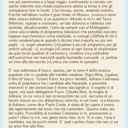
con più parsimonia e a largo raggio, continuando a cercare con
spirito indomito una strada espressiva adatta ai tempi e che gli
somigliasse fino in fondo. L’ha trovata, anche, andando indietro.
Perché nell’album svetta il gran finale «Il Mutuo», musica e testo
dello stesso Adriano: è un autentico «Mondo in mi7» del Terzo
Millennio, ispirato e visionario, un’ode dolorosa e rabbiosa che
riprende, attualizzandoli, i temi da sempre cari al Molleggiato;
come una scaletta di programma televisivo che potrebbe nascere.
Inglese maccheronico come interludio, e consigli («Diffida di chi ti
vuole vendere/specie quando ti dicono:/non importa se ora non
paghi...»), sogni urbanistici («Quartieri e piccoli artigiani/su per gli
antichi selciati..»), ecologia («Il seme di ogni forma di vita/lontano
da quei loculi quadrati di cemento»), invettive («La solitudine
dell’uomo/vive nel marcio/di quelle bustarelle comunali..»), perfino
un inno alla decrescita («L’unica via contro lo spread»).
E’ una settimana di fuoco, questa, per la serie A della musica
popolare che si candida alle vendite natalizie. Dopo Mina, Ligabue,
il libro di Vasco, Tiziano Ferro, fra poco Venditti, Adriano Celentano
entra di prepotenza fra i candidati alla hitparade, e promette
interventi tv per annunciare il ritorno discografico: il segreto è di
rigore, ma sarà obbligatorio Fazio. Claudia Mori, la moglie di
Adriano, la cui voce è ben riconoscibile nei cori, racconta di un
lavoro messo su con abbastanza velocità, in sei mesi: «La bravura
di Adriano, come dice Paolo Conte, è stata di far capire il senso
del ragionamento del testo che sta cantando». Questa volta, più
del solito. Possibilità di rivedere Celentano in tv, promozione a
parte? «Non ce n’è, non gliela fanno fare, la tv. Sì è vero, l’aria è
cambiata: ma da pochi minuti. E’ quel cambio d’aria che non si sa
se arrivi fino alla Rai».