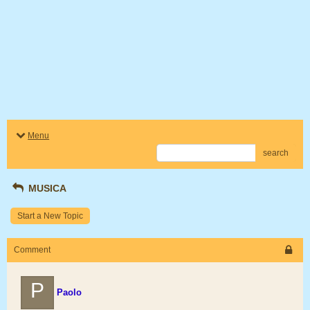
Menu
search
MUSICA
Start a New Topic
Comment
P
Paolo