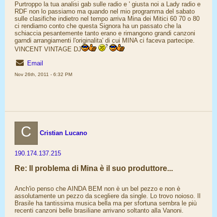
Purtroppo la tua analisi gab sulle radio e ' giusta noi a Lady radio e
RDF non lo passiamo ma quando nel mio programma del sabato
sulle clasifiche indietro nel tempo arriva Mina dei Mitici 60 70 o 80
ci rendiamo conto che questa Signora ha un passato che la
schiaccia pesantemente tanto erano e rimangono grandi canzoni
garndi arrangiamenti l'originalita' di cui MINA ci faceva partecipe.
VINCENT VINTAGE DJ
Email
Nov 26th, 2011 - 6:32 PM
C
Cristian Lucano
190.174.137.215
Re: Il problema di Mina è il suo produttore...
Anch'io penso che AINDA BEM non è un bel pezzo e non è
assolutamente un pezzo da scegliere da single. Lo trovo noioso. Il
Brasile ha tantissima musica bella ma per sfortuna sembra le più
recenti canzoni belle brasiliane arrivano soltanto alla Vanoni.