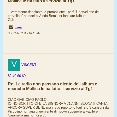
Mollica le ha fatto il servizio al Tg1
...veramente desolante la promozione...però 'il cervellone dei
cervelloni' ha scelto 'Ainda Bem' per lanciare l'album...
Gab.
Email
Nov 26th, 2011 - 10:31 AM
V
VINCENT
82.49.66.69
Re: Le radio non passano niente dell'album e
neanche Mollica le ha fatto il servizio al Tg1
CIAO GAB CIAO PAOLO
IO HO SCRITTO CHE LA SIGNORA A 71 ANNI SUONATI CANTA
ANCORA SUPER BENE ma il suo repertorio togli 2 o 3 canzoni da
Piccolino non aggiunge niente di nuovo superiore a Facile e
Caramella ma non di piu'.