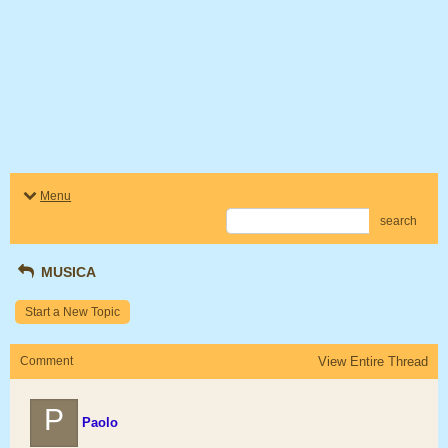
Menu
search
MUSICA
Start a New Topic
Comment
View Entire Thread
P
Paolo