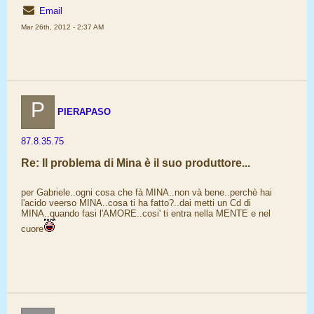
Email
Mar 26th, 2012 - 2:37 AM
P
PIERAPASO
87.8.35.75
Re: Il problema di Mina è il suo produttore...
per Gabriele..ogni cosa che fà MINA..non và bene..perchè hai
l'acido veerso MINA..cosa ti ha fatto?..dai metti un Cd di
MINA..quando fasi l'AMORE..cosi' ti entra nella MENTE e nel
cuore