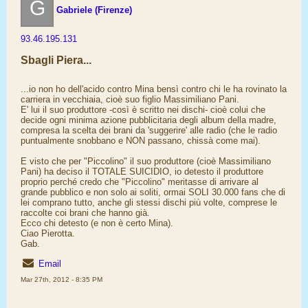
G
Gabriele (Firenze)
93.46.195.131
Sbagli Piera...
...io non ho dell'acido contro Mina bensì contro chi le ha rovinato la
carriera in vecchiaia, cioè suo figlio Massimiliano Pani.
E' lui il suo produttore -così è scritto nei dischi- cioè colui che
decide ogni minima azione pubblicitaria degli album della madre,
compresa la scelta dei brani da 'suggerire' alle radio (che le radio
puntualmente snobbano e NON passano, chissà come mai).
E visto che per "Piccolino" il suo produttore (cioè Massimiliano
Pani) ha deciso il TOTALE SUICIDIO, io detesto il produttore
proprio perché credo che "Piccolino" meritasse di arrivare al
grande pubblico e non solo ai soliti, ormai SOLI 30.000 fans che di
lei comprano tutto, anche gli stessi dischi più volte, comprese le
raccolte coi brani che hanno già.
Ecco chi detesto (e non è certo Mina).
Ciao Pierotta.
Gab.
Email
Mar 27th, 2012 - 8:35 PM