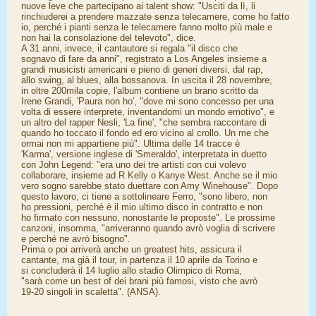
nuove leve che partecipano ai talent show: "Usciti da lì, li
rinchiuderei a prendere mazzate senza telecamere, come ho fatto
io, perché i pianti senza le telecamere fanno molto più male e
non hai la consolazione del televoto", dice.
A 31 anni, invece, il cantautore si regala "il disco che
sognavo di fare da anni", registrato a Los Angeles insieme a
grandi musicisti americani e pieno di generi diversi, dal rap,
allo swing, al blues, alla bossanova. In uscita il 28 novembre,
in oltre 200mila copie, l'album contiene un brano scritto da
Irene Grandi, 'Paura non ho', "dove mi sono concesso per una
volta di essere interprete, inventandomi un mondo emotivo", e
un altro del rapper Nesli, 'La fine', "che sembra raccontare di
quando ho toccato il fondo ed ero vicino al crollo. Un me che
ormai non mi appartiene più". Ultima delle 14 tracce è
'Karma', versione inglese di 'Smeraldo', interpretata in duetto
con John Legend: "era uno dei tre artisti con cui volevo
collaborare, insieme ad R Kelly o Kanye West. Anche se il mio
vero sogno sarebbe stato duettare con Amy Winehouse". Dopo
questo lavoro, ci tiene a sottolineare Ferro, "sono libero, non
ho pressioni, perché è il mio ultimo disco in contratto e non
ho firmato con nessuno, nonostante le proposte". Le prossime
canzoni, insomma, "arriveranno quando avrò voglia di scrivere
e perché ne avrò bisogno".
Prima o poi arriverà anche un greatest hits, assicura il
cantante, ma già il tour, in partenza il 10 aprile da Torino e
si concluderà il 14 luglio allo stadio Olimpico di Roma,
"sarà come un best of dei brani più famosi, visto che avrò
19-20 singoli in scaletta". (ANSA).