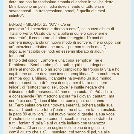
data, ma non ho tantissima smania di andare in tv - ha detto -.
Mi inibiscono un po' i media dove si vede di tutto e si è
sovraesposti. La trasgressione, ormai, è quella di tirarsi
indietro".
(ANSA) - MILANO, 23 NOV - C'é un
percorso "di liberazione e ritorno a casa", nel nuovo album di
Tiziano Ferro. Uscito da "una bolla in cui ero carceriere e
carcerato", il cantautore di Latina festeggia i 10 anni di
carriera inaugurando un nuovo modo di scrivere, meno cupo, con
un'ispirazione artistica che arriva "pur non stando male",
dopo aver "sciolto dei nodi ed essermi liberato di alcuni
fantasmi".
Il titolo del disco, 'L'amore è una cosa semplicé", ne è
l'emblema: "Sembra che più si soffre, più si sia degni di
stare al mondo, ma io mi sono complicato fin troppo la vita e ho
capito che amare dovrebbe invece semplificarla". In conferenza
stampa oggi a Milano, il cantante ha svelato un suo mondo
interiore costellato di "sensi di colpa per il fatto di essere
felice", di "sottostima di sé", dove "é inutile negare che
il discorso dell'omosessualità non mi ha aiutato". Più adulto
e consapevole ("mi mettono ancora fra i giovani cantanti, ma
non è più così"), dopo il libro e il coming out di un anno
fa, Ferro saluta ora una ritrovata serenità, scherza sulla sua
mania di controllare tutto ("potremmo chiamare la mia analista,
la pago 80 euro l'ora"), sul nuovo modo di gestire la sua voce
("anche quello è un percorso di accettazione, sono stato da
tutti i foniatri d'Italia") e si guarda indietro con tenerezza
"perché a 20 anni sei un coglioncello pieno di ingenuità,
com'é giusto che sia". Il pensiero, col senno di poi, va alle