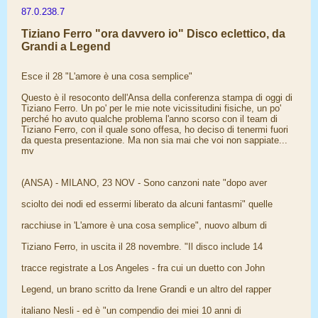
87.0.238.7
Tiziano Ferro "ora davvero io" Disco eclettico, da
Grandi a Legend
Esce il 28 "L'amore è una cosa semplice"
Questo è il resoconto dell'Ansa della conferenza stampa di oggi di
Tiziano Ferro. Un po' per le mie note vicissitudini fisiche, un po'
perché ho avuto qualche problema l'anno scorso con il team di
Tiziano Ferro, con il quale sono offesa, ho deciso di tenermi fuori
da questa presentazione. Ma non sia mai che voi non sappiate...
mv
(ANSA) - MILANO, 23 NOV - Sono canzoni nate "dopo aver
sciolto dei nodi ed essermi liberato da alcuni fantasmi" quelle
racchiuse in 'L'amore è una cosa semplice", nuovo album di
Tiziano Ferro, in uscita il 28 novembre. "Il disco include 14
tracce registrate a Los Angeles - fra cui un duetto con John
Legend, un brano scritto da Irene Grandi e un altro del rapper
italiano Nesli - ed è "un compendio dei miei 10 anni di