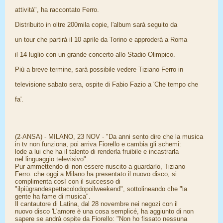
attività", ha raccontato Ferro.
Distribuito in oltre 200mila copie, l'album sarà seguito da
un tour che partirà il 10 aprile da Torino e approderà a Roma
il 14 luglio con un grande concerto allo Stadio Olimpico.
Più a breve termine, sarà possibile vedere Tiziano Ferro in
televisione sabato sera, ospite di Fabio Fazio a 'Che tempo che
fa'.
(2-ANSA) - MILANO, 23 NOV - "Da anni sento dire che la musica
in tv non funziona, poi arriva Fiorello e cambia gli schemi:
lode a lui che ha il talento di renderla fruibile e incastrarla
nel linguaggio televisivo".
Pur ammettendo di non essere riuscito a guardarlo, Tiziano
Ferro. che oggi a Milano ha presentato il nuovo disco, si
complimenta così con il successo di
"ilpiùgrandespettacolodopoilweekend", sottolineando che "la
gente ha fame di musica".
Il cantautore di Latina, dal 28 novembre nei negozi con il
nuovo disco 'L'amore è una cosa semplicé, ha aggiunto di non
sapere se andrà ospite da Fiorello: "Non ho fissato nessuna