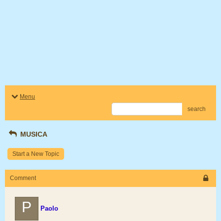
Menu
search
MUSICA
Start a New Topic
Comment
P
Paolo