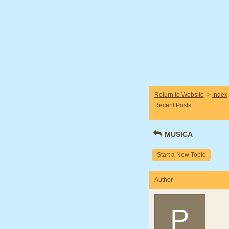
Return to Website
>
Index
Recent Posts
MUSICA
Start a New Topic
Author
P