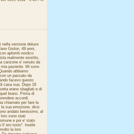
si nella versione deluxe
fano Gislon, 49 anni,
a con aplomb nordico
ista realmente esistito,
lla canzone e' venuto da
 la mia paziente. Mi sono
. Quando abbiamo
o con un passato da
quando facevo questo
 di casa sua. Dopo 18
etta erano sbagliati e di
quel brano. Prima di
prendere accordi.
ha chiamato per fare la
do la sua emozione, dice:
'Sono andato benissimo, al
 loro sono stati
comune e poi e' stato
i' ero tosto''. Inutile
molto la loro
'. Da giovane scriveva