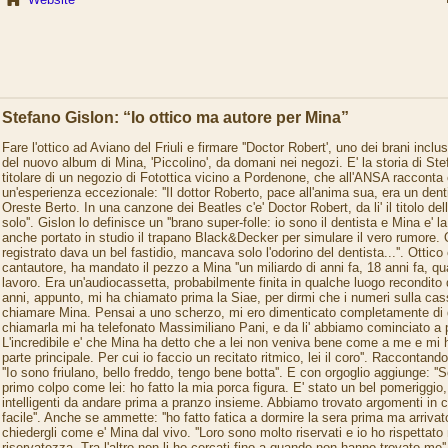
Stefano Gislon: “Io ottico ma autore per Mina”
Fare l'ottico ad Aviano del Friuli e firmare ''Doctor Robert', uno dei brani inclu
del nuovo album di Mina, 'Piccolino', da domani nei negozi. E' la storia di Ste
titolare di un negozio di Fotottica vicino a Pordenone, che all'ANSA raccont
un'esperienza eccezionale: ''Il dottor Roberto, pace all'anima sua, era un dent
Oreste Berto. In una canzone dei Beatles c'e' Doctor Robert, da li' il titolo de
solo''. Gislon lo definisce un ''brano super-folle: io sono il dentista e Mina e'
anche portato in studio il trapano Black&Decker per simulare il vero rumore
registrato dava un bel fastidio, mancava solo l'odorino del dentista...''. Ottic
cantautore, ha mandato il pezzo a Mina ''un miliardo di anni fa, 18 anni fa, 
lavoro. Era un'audiocassetta, probabilmente finita in qualche luogo recondito
anni, appunto, mi ha chiamato prima la Siae, per dirmi che i numeri sulla cass
chiamare Mina. Pensai a uno scherzo, mi ero dimenticato completamente di 
chiamarla mi ha telefonato Massimiliano Pani, e da li' abbiamo cominciato a 
L'incredibile e' che Mina ha detto che a lei non veniva bene come a me e mi 
parte principale. Per cui io faccio un recitato ritmico, lei il coro''. Raccontan
''Io sono friulano, bello freddo, tengo bene botta''. E con orgoglio aggiunge: '
primo colpo come lei: ho fatto la mia porca figura. E' stato un bel pomeriggio,
intelligenti da andare prima a pranzo insieme. Abbiamo trovato argomenti in 
facile''. Anche se ammette: ''ho fatto fatica a dormire la sera prima ma arrivato l
chiedergli come e' Mina dal vivo. ''Loro sono molto riservati e io ho rispettato 
riservatezza. Tra l'altro non li ho cercati fino a quando non hanno trovato me'