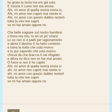
ho girato la testa ma ero già sola.
E insiste il cuore non era amore.
Ahi, mi amor di quella nostra storia io,
Ahi, mi amor non capirò mai niente io
Ahi, mi amor con questo dubbio resterò
tutta la vita non saprò
se mi hai amato oppure no.
Che bello sognare sul nostro bambino
o forse era mio, tu eri un po' strano
Lo so non si è padri per ragionamento
e allora il destino ti ha fatto contento
e torna la notte che sola morivo
e tu pur sapendo che sola morivo
chissà da che braccia ti sei rifugiato
e allora mi dico non mi hai mai amato
O forse io non ti ho capito
Ahi, mi amor di quella nostra storia io
ahi, mi amor non capirò mai niente io
ahi, mi amor con questo dubbio resterò
tutta la vita non saprò
se mi hai amato oppure no