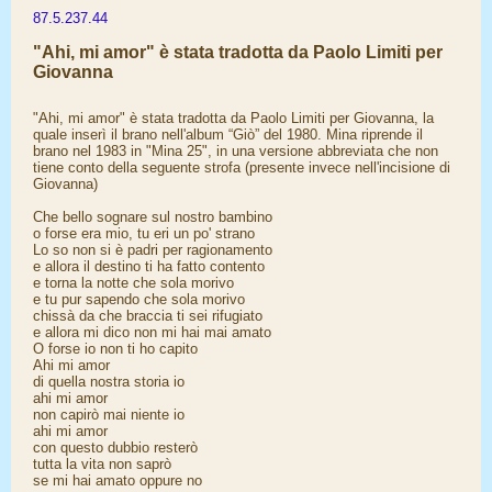
87.5.237.44
"Ahi, mi amor" è stata tradotta da Paolo Limiti per
Giovanna
"Ahi, mi amor" è stata tradotta da Paolo Limiti per Giovanna, la
quale inserì il brano nell'album “Giò” del 1980. Mina riprende il
brano nel 1983 in "Mina 25", in una versione abbreviata che non
tiene conto della seguente strofa (presente invece nell'incisione di
Giovanna)
Che bello sognare sul nostro bambino
o forse era mio, tu eri un po' strano
Lo so non si è padri per ragionamento
e allora il destino ti ha fatto contento
e torna la notte che sola morivo
e tu pur sapendo che sola morivo
chissà da che braccia ti sei rifugiato
e allora mi dico non mi hai mai amato
O forse io non ti ho capito
Ahi mi amor
di quella nostra storia io
ahi mi amor
non capirò mai niente io
ahi mi amor
con questo dubbio resterò
tutta la vita non saprò
se mi hai amato oppure no