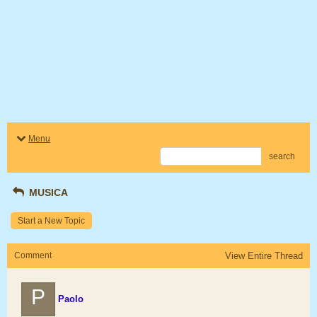
Menu
search
MUSICA
Start a New Topic
Comment
View Entire Thread
P
Paolo