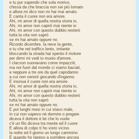
e tu pur sapendo che sola morivo,
chissà da che braccia non sei più tornato
e allora mi dico non mi hai mai amato.
E canta il cuore non era amore.
Ahi, mi amor di quella nostra storia io,
Ahi, mi amor non capirò mai niente io
Ahi, mi amor con questo dubbio resterò
tutta la vita non saprò
se mi hai amato oppure no.
Ricordo dicembre, la neve la gente,
e tu che nel traffico lento, irritante
bloccando la strada hai spento il motore
per dirmi mi vedi io muoio d'amore.
I clacson suonavano come impazziti,
ma noi fuori dal mondo ci siamo baciati,
e neppure a tre ore da quel capodanno
a cui non venisti giocando d'inganno.
E insinua il cuore non era amore.
Ahi, mi amor di quella nostra storia io,
Ahi, mi amor non capirò mai niente io
Ahi, mi amor con questo dubbio resterò
tutta la vita non saprò
se mi hai amato oppure no.
E poi lunghi mesi in cui stavo male,
in cui non sapevo nè dormire o pregare
diceva il dottore è lei che lo vuole
c'è un filo diceva tra mente ed il cuore
E allora di colpo ti ho visto vicino.
la notte ed il giorno un lungo cammino
E quando ho ripreso a sorridere ancora