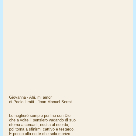
Giovanna - Ahi, mi amor
di Paolo Limiti - Joan Manuel Serrat
Lo negherò sempre perfino con Dio
che a volte il pensiero vagando di suo
ritorna a cercarti, esulta al ricordo,
poi torna a sfinirmi cattivo e testardo.
E penso alla notte che sola morivo