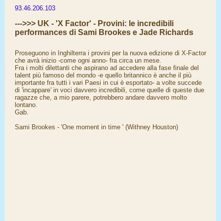
93.46.206.103
--->>> UK - 'X Factor' - Provini: le incredibili
performances di Sami Brookes e Jade Richards
Proseguono in Inghilterra i provini per la nuova edizione di X-Factor
che avrà inizio -come ogni anno- fra circa un mese.
Fra i molti dilettanti che aspirano ad accedere alla fase finale del
talent più famoso del mondo -e quello britannico è anche il più
importante fra tutti i vari Paesi in cui è esportato- a volte succede
di 'incappare' in voci davvero incredibili, come quelle di queste due
ragazze che, a mio parere, potrebbero andare davvero molto
lontano.
Gab.
Sami Brookes - 'One moment in time ' (Withney Houston)