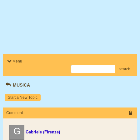
Menu
search
MUSICA
Start a New Topic
Comment
G
Gabriele (Firenze)