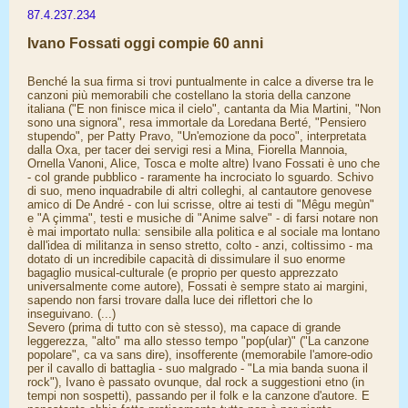
87.4.237.234
Ivano Fossati oggi compie 60 anni
Benché la sua firma si trovi puntualmente in calce a diverse tra le
canzoni più memorabili che costellano la storia della canzone
italiana ("E non finisce mica il cielo", cantanta da Mia Martini, "Non
sono una signora", resa immortale da Loredana Berté, "Pensiero
stupendo", per Patty Pravo, "Un'emozione da poco", interpretata
dalla Oxa, per tacer dei servigi resi a Mina, Fiorella Mannoia,
Ornella Vanoni, Alice, Tosca e molte altre) Ivano Fossati è uno che
- col grande pubblico - raramente ha incrociato lo sguardo. Schivo
di suo, meno inquadrabile di altri colleghi, al cantautore genovese
amico di De André - con lui scrisse, oltre ai testi di "Mêgu megùn"
e "A çimma", testi e musiche di "Anime salve" - di farsi notare non
è mai importato nulla: sensibile alla politica e al sociale ma lontano
dall'idea di militanza in senso stretto, colto - anzi, coltissimo - ma
dotato di un incredibile capacità di dissimulare il suo enorme
bagaglio musical-culturale (e proprio per questo apprezzato
universalmente come autore), Fossati è sempre stato ai margini,
sapendo non farsi trovare dalla luce dei riflettori che lo
inseguivano. (...)
Severo (prima di tutto con sè stesso), ma capace di grande
leggerezza, "alto" ma allo stesso tempo "pop(ular)" ("La canzone
popolare", ca va sans dire), insofferente (memorabile l'amore-odio
per il cavallo di battaglia - suo malgrado - "La mia banda suona il
rock"), Ivano è passato ovunque, dal rock a suggestioni etno (in
tempi non sospetti), passando per il folk e la canzone d'autore. E