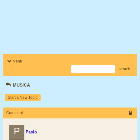
Menu
search
MUSICA
Start a New Topic
Comment
P
Paolo