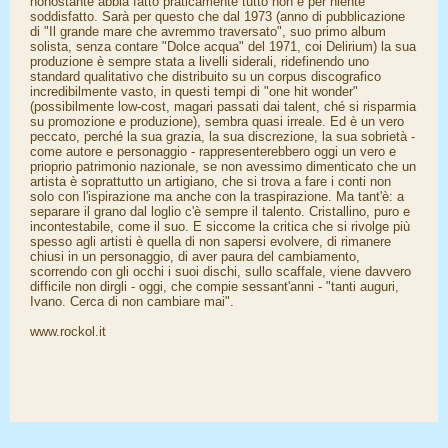
nonostante abbia fatto praticamente tutto non è per niente
soddisfatto. Sarà per questo che dal 1973 (anno di pubblicazione
di "Il grande mare che avremmo traversato", suo primo album
solista, senza contare "Dolce acqua" del 1971, coi Delirium) la sua
produzione è sempre stata a livelli siderali, ridefinendo uno
standard qualitativo che distribuito su un corpus discografico
incredibilmente vasto, in questi tempi di "one hit wonder"
(possibilmente low-cost, magari passati dai talent, ché si risparmia
su promozione e produzione), sembra quasi irreale. Ed è un vero
peccato, perché la sua grazia, la sua discrezione, la sua sobrietà -
come autore e personaggio - rappresenterebbero oggi un vero e
prioprio patrimonio nazionale, se non avessimo dimenticato che un
artista è soprattutto un artigiano, che si trova a fare i conti non
solo con l'ispirazione ma anche con la traspirazione. Ma tant'è: a
separare il grano dal loglio c'è sempre il talento. Cristallino, puro e
incontestabile, come il suo. E siccome la critica che si rivolge più
spesso agli artisti è quella di non sapersi evolvere, di rimanere
chiusi in un personaggio, di aver paura del cambiamento,
scorrendo con gli occhi i suoi dischi, sullo scaffale, viene davvero
difficile non dirgli - oggi, che compie sessant'anni - "tanti auguri,
Ivano. Cerca di non cambiare mai".
www.rockol.it