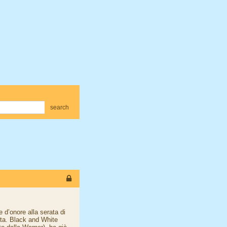
search
e d’onore alla serata di
ita. Black and White