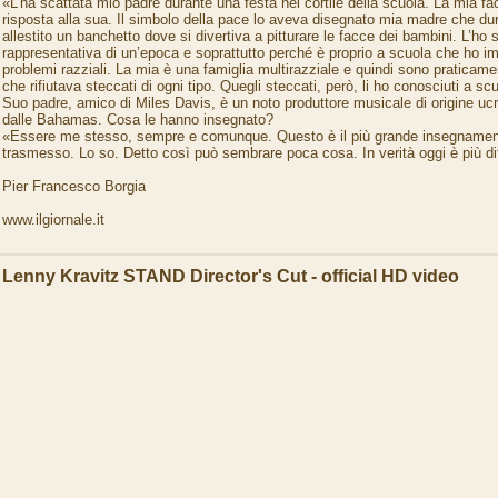
«L’ha scattata mio padre durante una festa nel cortile della scuola. La mia fa
risposta alla sua. Il simbolo della pace lo aveva disegnato mia madre che du
allestito un banchetto dove si divertiva a pitturare le facce dei bambini. L’h
rappresentativa di un’epoca e soprattutto perché è proprio a scuola che ho i
problemi razziali. La mia è una famiglia multirazziale e quindi sono praticam
che rifiutava steccati di ogni tipo. Quegli steccati, però, li ho conosciuti a sc
Suo padre, amico di Miles Davis, è un noto produttore musicale di origine u
dalle Bahamas. Cosa le hanno insegnato?
«Essere me stesso, sempre e comunque. Questo è il più grande insegname
trasmesso. Lo so. Detto così può sembrare poca cosa. In verità oggi è più dif
Pier Francesco Borgia
www.ilgiornale.it
Lenny Kravitz STAND Director's Cut - official HD video