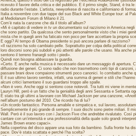
America, questo il titolo del cd registrato per l’etichetta RoadRunner (distribui
ricevuto il favore della critica e del pubblico. E il primo single, Stand, è tra l
radio durante l’estate. L’artista, newyorkese di nascita e californiano di form
Italia a novembre con due tappe del suo Black and White Europe tour: al Pala
al Mediolanum Forum di Milano il 21.
Com’è nata la canzone che dà il titolo all’album?
«Mi è capitato di vedere in tv un documentario sul razzismo in America negli
che sono partito. Da qualcosa che sento personalmente visto che i miei geni
mista che in quegli anni ha faticato non poco per fare accettare la propria sce
E oggi? Al tempo di Obama presidente si può ancora parlare di razzismo?
«Il razzismo ha solo cambiato pelle. Soprattutto per colpa della political corre
loro discorsi sono più subdoli e più attenti alle parole che usano. Ma anche p
sentono il terreno franargli sotto i piedi».
Quindi non bisogna abbassare la guardia.
«Certo. E anche nella musica è necessario dare un messaggio di apertura. C
diffusione dei generi. Ci sono radio che non trasmettono certi tipi di canzoni, a
passare brani dove compaiono strumenti poco canonici. Io combatto anche qu
E il suo ultimo lavoro sembra, infatti, una summa di generi e stili che l’hann
alcuni critici lamentano il suo guardarsi troppo alle spalle.
«Non è vero. Anche oggi si sentono cose notevoli. Tra tutti mi viene in ment
Lauryn Hill, però è un fatto che la genialità degli anni Sessanta e Settanta og
È stato tra gli ultimi a lavorare con Michael Jackson per una canzone, «Anoth
nell’album postumo del 2010. Che ricordo ha di lui?
«Un ricordo fantastico. Persona amabile e simpatica e, sul lavoro, assolutam
Semplicemente il più grande di sempre. I suoi dischi sono pietre miliari. Il mio
Wall. Però è il suo lavoro con i Jackson Five che andrebbe rivalutato. Così p
cantare con un’intensità e una professionalità della quale solo grandi interpre
James Brown erano capaci».
Nella copertina del disco appare una sua foto da bambino. Sulla fronte ha dis
pace. Dov’è stata scattata e perché l’ha scelta?