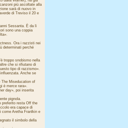
to dalla Warner), ha già
e canzoni più ascoltate alla
azione sarà di nuovo in
verde di Treviso il 20 e
 anni Sessanta. È da lì
tori sono una coppia
lta».
ctness. Ora i razzisti nei
iù determinati perché
’è troppo snobismo nella
ltre che si rifiutano di
esto tipo di razzismo».
o influenzata. Anche se
e The Miseducation of
gi è merce rara».
er day», poi inserita
ente pignola.
 preferito resta Off the
iccolo era capace di
ti come Aretha Franlkin e
egnato il simbolo della