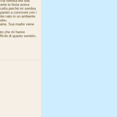
ccia seriosa era una
rante la festa aveva
o scelta perché mi sembra
mparato a convivere con i
ente nato in un ambiente
uola».
craina. Sua madre viene
nto che mi hanno
ficile di quanto sembri».