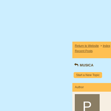
Return to Website
>
Index
Recent Posts
MUSICA
Start a New Topic
Author
P