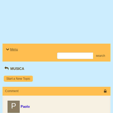
Menu
search
MUSICA
Start a New Topic
Comment
P
Paolo