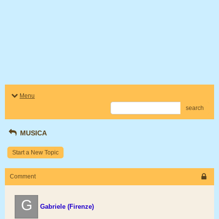
Menu
search
MUSICA
Start a New Topic
Comment
G
Gabriele (Firenze)