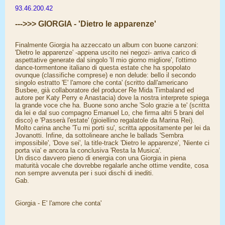
93.46.200.42
--->>> GIORGIA - 'Dietro le apparenze'
Finalmente Giorgia ha azzeccato un album con buone canzoni:
'Dietro le apparenze' -appena uscito nei negozi- arriva carico di
aspettative generate dal singolo 'Il mio giorno migliore', l'ottimo
dance-tormentone italiano di questa estate che ha spopolato
ovunque (classifiche comprese) e non delude: bello il secondo
singolo estratto 'E' l'amore che conta' (scritto dall'americano
Busbee, già collaboratore del producer Re Mida Timbaland ed
autore per Katy Perry e Anastacia) dove la nostra interprete spiega
la grande voce che ha. Buone sono anche 'Solo grazie a te' (scritta
da lei e dal suo compagno Emanuel Lo, che firma altri 5 brani del
disco) e 'Passerà l'estate' (gioiellino regalatole da Marina Rei).
Molto carina anche 'Tu mi porti su', scritta appositamente per lei da
Jovanotti. Infine, da sottolineare anche le ballads 'Sembra
impossibile', 'Dove sei', la title-track 'Dietro le apparenze', 'Niente ci
porta via' e ancora la conclusiva 'Resta la Musica'.
Un disco davvero pieno di energia con una Giorgia in piena
maturità vocale che dovrebbe regalarle anche ottime vendite, cosa
non sempre avvenuta per i suoi dischi di inediti.
Gab.
Giorgia - E' l'amore che conta'