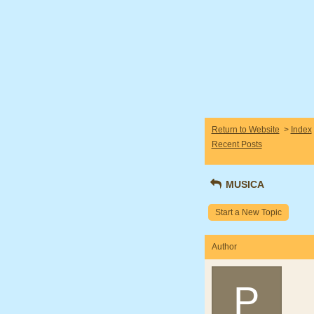
Return to Website
>
Index
Recent Posts
MUSICA
Start a New Topic
Author
P