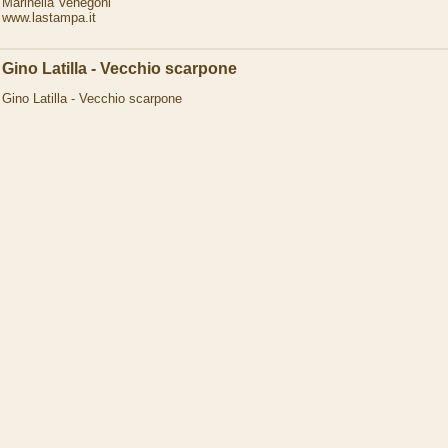
Marinella Venegoni
www.lastampa.it
Gino Latilla - Vecchio scarpone
Gino Latilla - Vecchio scarpone