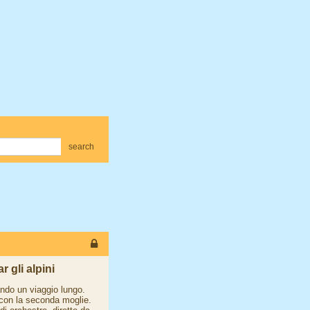
search
r gli alpini
ando un viaggio lungo.
 con la seconda moglie.