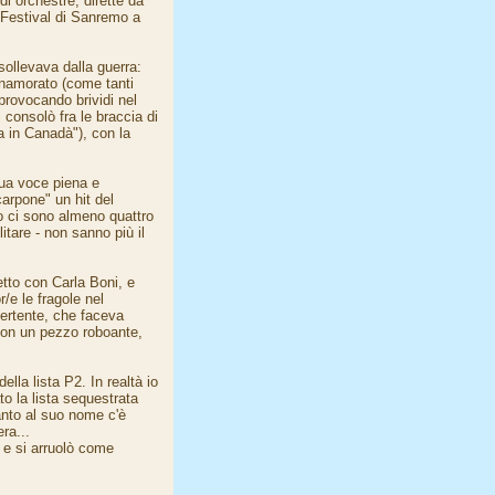
di orchestre, dirette da
l Festival di Sanremo a
sollevava dalla guerra:
nnamorato (come tanti
, provocando brividi nel
 consolò fra le braccia di
a in Canadà"), con la
sua voce piena e
carpone" un hit del
 ci sono almeno quattro
litare - non sanno più il
tto con Carla Boni, e
/e le fragole nel
vertente, che faceva
 con un pezzo roboante,
ella lista P2. In realtà io
o la lista sequestrata
canto al suo nome c'è
era...
 e si arruolò come