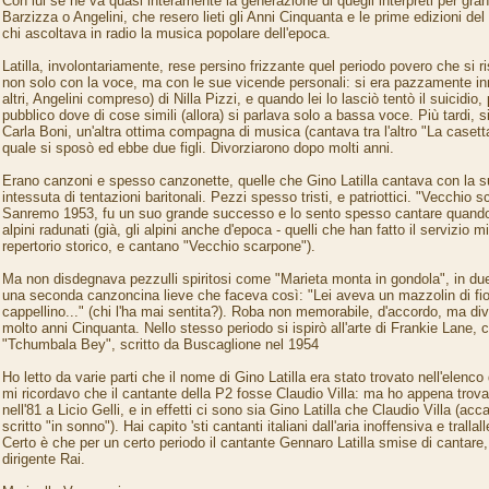
Con lui se ne va quasi interamente la generazione di quegli interpreti per gran
Barzizza o Angelini, che resero lieti gli Anni Cinquanta e le prime edizioni de
chi ascoltava in radio la musica popolare dell'epoca.
Latilla, involontariamente, rese persino frizzante quel periodo povero che si ri
non solo con la voce, ma con le sue vicende personali: si era pazzamente i
altri, Angelini compreso) di Nilla Pizzi, e quando lei lo lasciò tentò il suicidio
pubblico dove di cose simili (allora) si parlava solo a bassa voce. Più tardi, si
Carla Boni, un'altra ottima compagna di musica (cantava tra l'altro "La casett
quale si sposò ed ebbe due figli. Divorziarono dopo molti anni.
Erano canzoni e spesso canzonette, quelle che Gino Latilla cantava con la 
intessuta di tentazioni baritonali. Pezzi spesso tristi, e patriottici. "Vecchio s
Sanremo 1953, fu un suo grande successo e lo sento spesso cantare quando
alpini radunati (già, gli alpini anche d'epoca - quelli che han fatto il servizio mi
repertorio storico, e cantano "Vecchio scarpone").
Ma non disdegnava pezzulli spiritosi come "Marieta monta in gondola", in due
una seconda canzoncina lieve che faceva così: "Lei aveva un mazzolin di fior
cappellino..." (chi l'ha mai sentita?). Roba non memorabile, d'accordo, ma di
molto anni Cinquanta. Nello stesso periodo si ispirò all'arte di Frankie Lane,
"Tchumbala Bey", scritto da Buscaglione nel 1954
Ho letto da varie parti che il nome di Gino Latilla era stato trovato nell'elenco d
mi ricordavo che il cantante della P2 fosse Claudio Villa: ma ho appena trovat
nell'81 a Licio Gelli, e in effetti ci sono sia Gino Latilla che Claudio Villa (ac
scritto "in sonno"). Hai capito 'sti cantanti italiani dall'aria inoffensiva e trallall
Certo è che per un certo periodo il cantante Gennaro Latilla smise di cantare,
dirigente Rai.