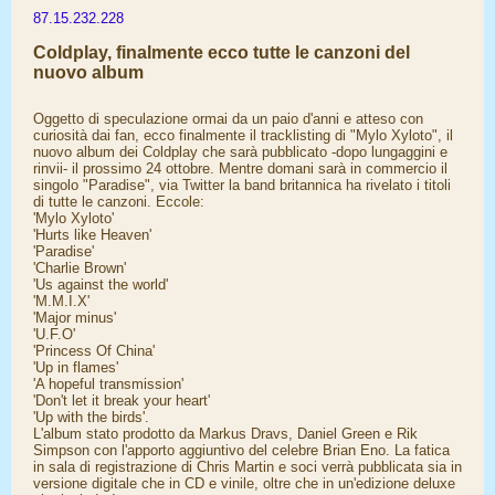
87.15.232.228
Coldplay, finalmente ecco tutte le canzoni del
nuovo album
Oggetto di speculazione ormai da un paio d'anni e atteso con
curiosità dai fan, ecco finalmente il tracklisting di "Mylo Xyloto", il
nuovo album dei Coldplay che sarà pubblicato -dopo lungaggini e
rinvii- il prossimo 24 ottobre. Mentre domani sarà in commercio il
singolo "Paradise", via Twitter la band britannica ha rivelato i titoli
di tutte le canzoni. Eccole:
'Mylo Xyloto'
'Hurts like Heaven'
'Paradise'
'Charlie Brown'
'Us against the world'
'M.M.I.X'
'Major minus'
'U.F.O'
'Princess Of China'
'Up in flames'
'A hopeful transmission'
'Don't let it break your heart'
'Up with the birds'.
L'album stato prodotto da Markus Dravs, Daniel Green e Rik
Simpson con l'apporto aggiuntivo del celebre Brian Eno. La fatica
in sala di registrazione di Chris Martin e soci verrà pubblicata sia in
versione digitale che in CD e vinile, oltre che in un'edizione deluxe