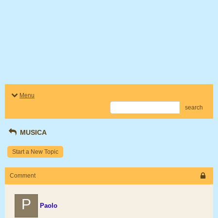
Menu
search
MUSICA
Start a New Topic
Comment
P
Paolo