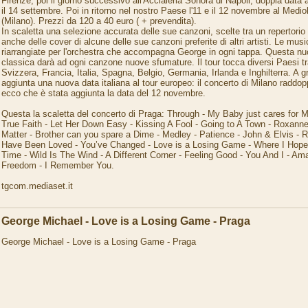
Firenze, poi il giorno successivo all'Acciaieria Sonora di Napoli, doppia data a
il 14 settembre. Poi in ritorno nel nostro Paese l'11 e il 12 novembre al Me
(Milano). Prezzi da 120 a 40 euro ( + prevendita).
In scaletta una selezione accurata delle sue canzoni, scelte tra un repertorio
anche delle cover di alcune delle sue canzoni preferite di altri artisti. Le mu
riarrangiate per l'orchestra che accompagna George in ogni tappa. Questa n
classica darà ad ogni canzone nuove sfumature. Il tour tocca diversi Paesi t
Svizzera, Francia, Italia, Spagna, Belgio, Germania, Irlanda e Inghilterra. A g
aggiunta una nuova data italiana al tour europeo: il concerto di Milano raddo
ecco che è stata aggiunta la data del 12 novembre.
Questa la scaletta del concerto di Praga: Through - My Baby just cares for 
True Faith - Let Her Down Easy - Kissing A Fool - Going to A Town - Roxanne 
Matter - Brother can you spare a Dime - Medley - Patience - John & Elvis - 
Have Been Loved - You’ve Changed - Love is a Losing Game - Where I Hope 
Time - Wild Is The Wind - A Different Corner - Feeling Good - You And I - Am
Freedom - I Remember You.
tgcom.mediaset.it
George Michael - Love is a Losing Game - Praga
George Michael - Love is a Losing Game - Praga