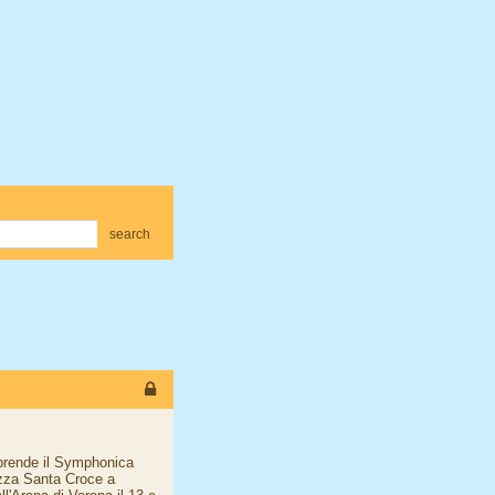
search
iprende il Symphonica
azza Santa Croce a