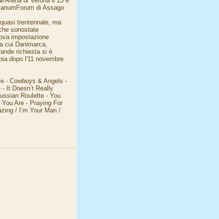
ll'Arena di Verona il 13 e
diolanumForum di Assago
 quasi trentennale, ma
siche sonostate
uova impostazione
ra cui Danimarca,
rande richiesta si è
ppia dopo l'11 novembre
Me - Cowboys & Angels -
- It Doesn’t Really
Russian Roulette - You
You Are - Praying For
azing / I’m Your Man /