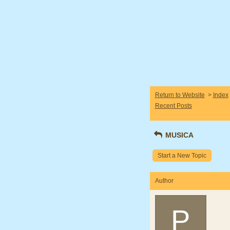
Return to Website
>
Index
Recent Posts
MUSICA
Start a New Topic
Author
P