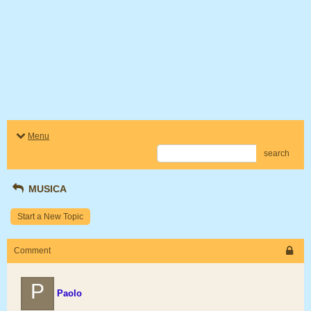
Menu
search
MUSICA
Start a New Topic
Comment
P
Paolo