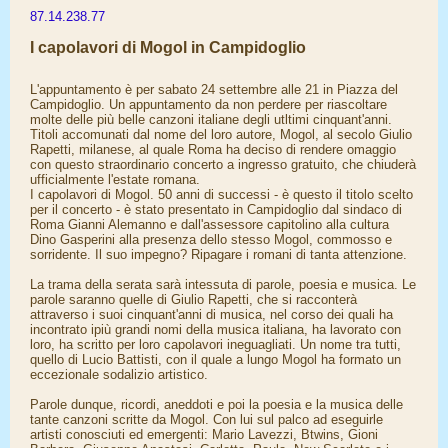
87.14.238.77
I capolavori di Mogol in Campidoglio
L'appuntamento è per sabato 24 settembre alle 21 in Piazza del
Campidoglio. Un appuntamento da non perdere per riascoltare
molte delle più belle canzoni italiane degli utltimi cinquant'anni.
Titoli accomunati dal nome del loro autore, Mogol, al secolo Giulio
Rapetti, milanese, al quale Roma ha deciso di rendere omaggio
con questo straordinario concerto a ingresso gratuito, che chiuderà
ufficialmente l'estate romana.
I capolavori di Mogol. 50 anni di successi - è questo il titolo scelto
per il concerto - è stato presentato in Campidoglio dal sindaco di
Roma Gianni Alemanno e dall'assessore capitolino alla cultura
Dino Gasperini alla presenza dello stesso Mogol, commosso e
sorridente. Il suo impegno? Ripagare i romani di tanta attenzione.
La trama della serata sarà intessuta di parole, poesia e musica. Le
parole saranno quelle di Giulio Rapetti, che si racconterà
attraverso i suoi cinquant'anni di musica, nel corso dei quali ha
incontrato ipiù grandi nomi della musica italiana, ha lavorato con
loro, ha scritto per loro capolavori ineguagliati. Un nome tra tutti,
quello di Lucio Battisti, con il quale a lungo Mogol ha formato un
eccezionale sodalizio artistico.
Parole dunque, ricordi, aneddoti e poi la poesia e la musica delle
tante canzoni scritte da Mogol. Con lui sul palco ad eseguirle
artisti conosciuti ed emergenti: Mario Lavezzi, Btwins, Gioni