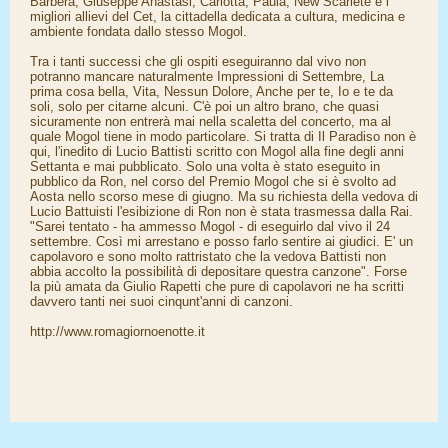
Barbera, Giuseppe Anastasi, Carlotta, Paula, New Scarlete e i
migliori allievi del Cet, la cittadella dedicata a cultura, medicina e
ambiente fondata dallo stesso Mogol.
Tra i tanti successi che gli ospiti eseguiranno dal vivo non
potranno mancare naturalmente Impressioni di Settembre, La
prima cosa bella, Vita, Nessun Dolore, Anche per te, Io e te da
soli, solo per citarne alcuni. C'è poi un altro brano, che quasi
sicuramente non entrerà mai nella scaletta del concerto, ma al
quale Mogol tiene in modo particolare. Si tratta di Il Paradiso non è
qui, l'inedito di Lucio Battisti scritto con Mogol alla fine degli anni
Settanta e mai pubblicato. Solo una volta è stato eseguito in
pubblico da Ron, nel corso del Premio Mogol che si è svolto ad
Aosta nello scorso mese di giugno. Ma su richiesta della vedova di
Lucio Battuisti l'esibizione di Ron non è stata trasmessa dalla Rai.
"Sarei tentato - ha ammesso Mogol - di eseguirlo dal vivo il 24
settembre. Così mi arrestano e posso farlo sentire ai giudici. E' un
capolavoro e sono molto rattristato che la vedova Battisti non
abbia accolto la possibilità di depositare questra canzone". Forse
la più amata da Giulio Rapetti che pure di capolavori ne ha scritti
davvero tanti nei suoi cinqunt'anni di canzoni.
http://www.romagiornoenotte.it