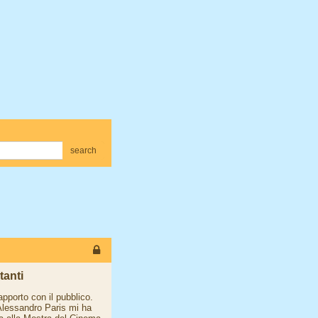
search
tanti
apporto con il pubblico.
 Alessandro Paris mi ha