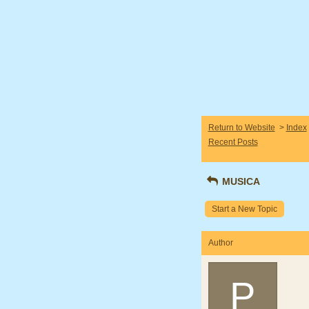
Return to Website
>
Index
Recent Posts
MUSICA
Start a New Topic
Author
P