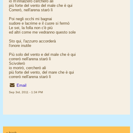
io m'innalzerò cercherò ali
più forte del vento del male che è qui
Correrò, nell'arena starò lì
Poi negli occhi mi bagnai
sudore e lacrime e il cuore si fermò
Le sei, la folla non c'è più
ed altri come me vedranno questo sole
Sto qui, l'azzurro accorderà
l'onore inutile
Più solo del vento e del male che è qui
correrò nell'arena starò lì
Scivolerò
io morirò, cercherò ali
più forte del vento, del mare che è qui
correrò nell'arena starò lì
Email
Sep 3rd, 2011 - 1:34 PM