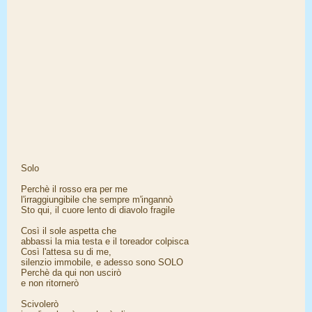
Solo
Perchè il rosso era per me
l'irraggiungibile che sempre m'ingannò
Sto qui, il cuore lento di diavolo fragile
Così il sole aspetta che
abbassi la mia testa e il toreador colpisca
Così l'attesa su di me,
silenzio immobile, e adesso sono SOLO
Perchè da qui non uscirò
e non ritornerò
Scivolerò