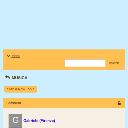
Menu
search
MUSICA
Start a New Topic
Comment
G
Gabriele (Firenze)