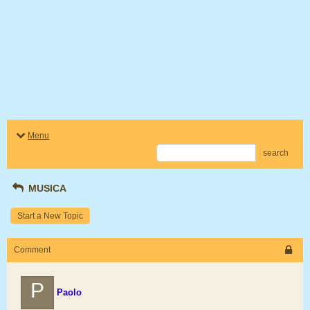
Menu
search
MUSICA
Start a New Topic
Comment
P
Paolo