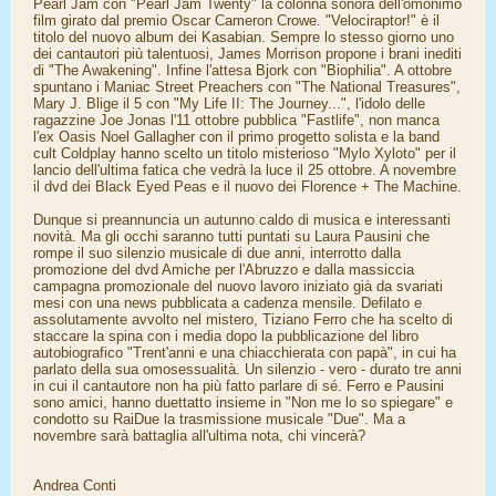
Pearl Jam con "Pearl Jam Twenty" la colonna sonora dell'omonimo
film girato dal premio Oscar Cameron Crowe. "Velociraptor!" è il
titolo del nuovo album dei Kasabian. Sempre lo stesso giorno uno
dei cantautori più talentuosi, James Morrison propone i brani inediti
di "The Awakening". Infine l'attesa Bjork con "Biophilia". A ottobre
spuntano i Maniac Street Preachers con "The National Treasures",
Mary J. Blige il 5 con "My Life II: The Journey...", l'idolo delle
ragazzine Joe Jonas l'11 ottobre pubblica "Fastlife", non manca
l'ex Oasis Noel Gallagher con il primo progetto solista e la band
cult Coldplay hanno scelto un titolo misterioso "Mylo Xyloto" per il
lancio dell'ultima fatica che vedrà la luce il 25 ottobre. A novembre
il dvd dei Black Eyed Peas e il nuovo dei Florence + The Machine.
Dunque si preannuncia un autunno caldo di musica e interessanti
novità. Ma gli occhi saranno tutti puntati su Laura Pausini che
rompe il suo silenzio musicale di due anni, interrotto dalla
promozione del dvd Amiche per l'Abruzzo e dalla massiccia
campagna promozionale del nuovo lavoro iniziato già da svariati
mesi con una news pubblicata a cadenza mensile. Defilato e
assolutamente avvolto nel mistero, Tiziano Ferro che ha scelto di
staccare la spina con i media dopo la pubblicazione del libro
autobiografico "Trent'anni e una chiacchierata con papà", in cui ha
parlato della sua omosessualità. Un silenzio - vero - durato tre anni
in cui il cantautore non ha più fatto parlare di sé. Ferro e Pausini
sono amici, hanno duettatto insieme in "Non me lo so spiegare" e
condotto su RaiDue la trasmissione musicale "Due". Ma a
novembre sarà battaglia all'ultima nota, chi vincerà?
Andrea Conti