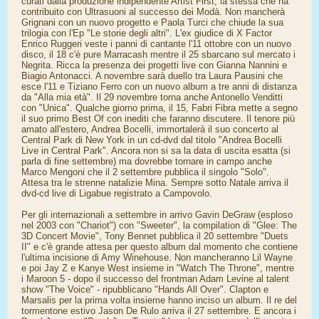
curati dalla produzione indipendente Artist First, la stessa che ha
contribuito con Ultrasuoni al successo dei Modà. Non mancherà
Grignani con un nuovo progetto e Paola Turci che chiude la sua
trilogia con l'Ep "Le storie degli altri". L'ex giudice di X Factor
Enrico Ruggeri veste i panni di cantante l'11 ottobre con un nuovo
disco, il 18 c'è pure Marracash mentre il 25 sbarcano sul mercato i
Negrita. Ricca la presenza dei progetti live con Gianna Nannini e
Biagio Antonacci. A novembre sarà duello tra Laura Pausini che
esce l'11 e Tiziano Ferro con un nuovo album a tre anni di distanza
da "Alla mia età". Il 29 novembre torna anche Antonello Venditti
con "Unica". Qualche giorno prima, il 15, Fabri Fibra mette a segno
il suo primo Best Of con inediti che faranno discutere. Il tenore più
amato all'estero, Andrea Bocelli, immortalerà il suo concerto al
Central Park di New York in un cd-dvd dal titolo "Andrea Bocelli
Live in Central Park". Ancora non si sa la data di uscita esatta (si
parla di fine settembre) ma dovrebbe tornare in campo anche
Marco Mengoni che il 2 settembre pubblica il singolo "Solo".
Attesa tra le strenne natalizie Mina. Sempre sotto Natale arriva il
dvd-cd live di Ligabue registrato a Campovolo.
Per gli internazionali a settembre in arrivo Gavin DeGraw (esploso
nel 2003 con "Chariot") con "Sweeter", la compilation di "Glee: The
3D Concert Movie", Tony Bennet pubblica il 20 settembre "Duets
II" e c'è grande attesa per questo album dal momento che contiene
l'ultima incisione di Amy Winehouse. Non mancheranno Lil Wayne
e poi Jay Z e Kanye West insieme in "Watch The Throne", mentre
i Maroon 5 - dopo il successo del frontman Adam Levine al talent
show "The Voice" - ripubblicano "Hands All Over". Clapton e
Marsalis per la prima volta insieme hanno inciso un album. Il re del
tormentone estivo Jason De Rulo arriva il 27 settembre. E ancora i