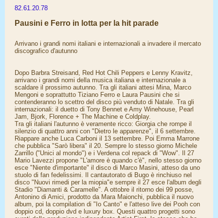
82.61.20.78
Pausini e Ferro in lotta per la hit parade
Arrivano i grandi nomi italiani e internazionali a invadere il mercato
discografico d'autunno
Dopo Barbra Streisand, Red Hot Chili Peppers e Lenny Kravitz,
arrivano i grandi nomi della musica italiana e internazionale a
scaldare il prossimo autunno. Tra gli italiani attesi Mina, Marco
Mengoni e soprattutto Tiziano Ferro e Laura Pausini che si
contenderanno lo scettro del disco più venduto di Natale. Tra gli
internazionali: il duetto di Tony Bennet e Amy Winehouse, Pearl
Jam, Bjork, Florence + The Machine e Coldplay.
Tra gli italiani l'autunno è veramente ricco: Giorgia che rompe il
silenzio di quattro anni con "Dietro le apparenze", il 6 settembre.
Riappare anche Luca Carboni il 13 settembre. Poi Emma Marrone
che pubblica "Sarò libera" il 20. Sempre lo stesso giorno Michele
Zarrillo ("Unici al mondo") e i Verdena col repack di "Wow". Il 27
Mario Lavezzi propone "L'amore è quando c'è", nello stesso giorno
esce "Niente d'importante" il disco di Marco Masini, atteso da uno
stuolo di fan fedelissimi. Il cantautorato di Bugo è rinchiuso nel
disco "Nuovi rimedi per la miopia"e sempre il 27 esce l'album degli
Stadio "Diamanti & Caramelle". A ottobre il ritorno dei 99 posse,
Antonino di Amici, prodotto da Mara Maionchi, pubblica il nuovo
album, poi la compilation di "Io Canto" e l'atteso live dei Pooh con
doppio cd, doppio dvd e luxury box. Questi quattro progetti sono